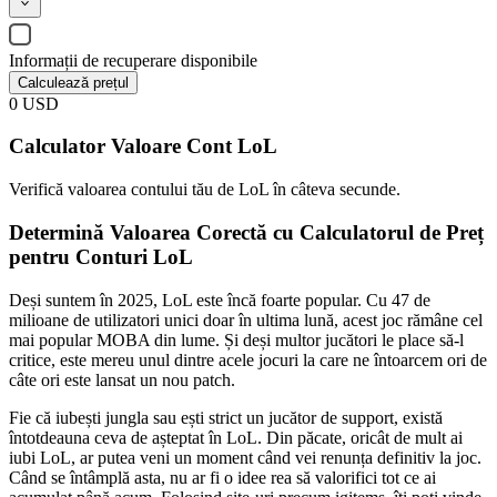
Informații de recuperare disponibile
Calculează prețul
0
USD
Calculator Valoare Cont LoL
Verifică valoarea contului tău de LoL în câteva secunde.
Determină Valoarea Corectă cu Calculatorul de Preț
pentru Conturi LoL
Deși suntem în 2025, LoL este încă foarte popular. Cu 47 de
milioane de utilizatori unici doar în ultima lună, acest joc rămâne cel
mai popular MOBA din lume. Și deși multor jucători le place să-l
critice, este mereu unul dintre acele jocuri la care ne întoarcem ori de
câte ori este lansat un nou patch.
Fie că iubești jungla sau ești strict un jucător de support, există
întotdeauna ceva de așteptat în LoL. Din păcate, oricât de mult ai
iubi LoL, ar putea veni un moment când vei renunța definitiv la joc.
Când se întâmplă asta, nu ar fi o idee rea să valorifici tot ce ai