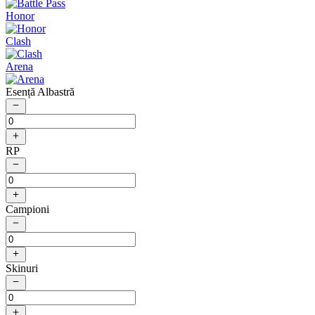
Honor
Clash
Arena
Esență Albastră
RP
Campioni
Skinuri