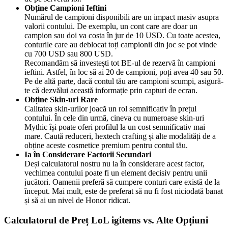
Obține Campioni Ieftini
Numărul de campioni disponibili are un impact masiv asupra
valorii contului. De exemplu, un cont care are doar un
campion sau doi va costa în jur de 10 USD. Cu toate acestea,
conturile care au deblocat toți campionii din joc se pot vinde
cu 700 USD sau 800 USD.
Recomandăm să investești tot BE-ul de rezervă în campioni
ieftini. Astfel, în loc să ai 20 de campioni, poți avea 40 sau 50.
Pe de altă parte, dacă contul tău are campioni scumpi, asigură-
te că dezvălui această informație prin capturi de ecran.
Obține Skin-uri Rare
Calitatea skin-urilor joacă un rol semnificativ în prețul
contului. În cele din urmă, cineva cu numeroase skin-uri
Mythic își poate oferi profilul la un cost semnificativ mai
mare. Caută reduceri, hextech crafting și alte modalități de a
obține aceste cosmetice premium pentru contul tău.
Ia în Considerare Factorii Secundari
Deși calculatorul nostru nu ia în considerare acest factor,
vechimea contului poate fi un element decisiv pentru unii
jucători. Oamenii preferă să cumpere conturi care există de la
început. Mai mult, este de preferat să nu fi fost niciodată banat
și să ai un nivel de Honor ridicat.
Calculatorul de Preț LoL igitems vs. Alte Opțiuni