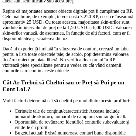
altele sunt semnificativ sub acest preț.
Reține că majoritatea acestor obiecte digitale pot fi cumpărate cu RP.
Cele mai bune, de exemplu, te vor costa 3.250 RP, ceea ce înseamnă
aproximativ 25 USD. Cu toate acestea, majoritatea skin-urilor sunt
vândute în intervalul de preț de la 1,50 USD la 6,00 USD. Valoarea
skin-urilor variază, de asemenea, în funcție de alți factori, cum ar fi
disponibilitatea și scoaterea din uz.
Dacă ai experiență limitată în vânzarea de conturi, creează un tabel
pentru a lista toate obiectele tale; de acolo, poți determina valoarea
fiecărui obiect pe piața liberă. Nu verifica doar prețul în RP;
vizitează piețe specializate pentru a vedea cu cât vând oamenii
conturile care conțin aceste obiecte.
Cât Ar Trebui să Cheltui sau ce Preț să Pui pe un
Cont LoL?
Mulți factori determină cât să cheltui pe unul dintre aceste profiluri:
Cerințele tale de conținut/caracteristici: Aceasta include
numărul de skin-uri, numărul de campioni sau rangul înalt.
Oportunități de revânzare: Identifică conturile subevaluate și
vinde-le cu profit.
Bugetul actual: Există numeroase conturi bune disponibile