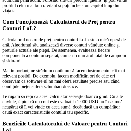
acumulat până acum. Folosind site-uri precum igitems, îți poți vinde
profilul celui mai bun ofertant și poți încheia un capitol lung din
viața ta.
Cum Funcționează Calculatorul de Preț pentru
Conturi LoL?
Calculatorul nostru de preț pentru conturi LoL este o mică operă de
artă. Algoritmul său analizează diverse conturi vândute online și
prețurile actuale ale pieței. De asemenea, evaluează fiecare
componentă a contului separat, cum ar fi numărul total de campioni
și skin-uri.
Mai important, ne străduim continuu să facem instrumentul cât mai
relevant posibil. De exemplu, facem modificări ori de câte ori
observăm că software-ul nu mai oferă rezultate precise sau când
condițiile pieței suferă schimbări drastice.
Te rugăm să reții că acest calculator servește doar ca ghid. Cu alte
cuvinte, faptul că un cont este evaluat la 1.000 USD nu înseamnă
neapărat că îl vei vinde cu acea sumă, decât dacă un cumpărător
caută exact caracteristicile contului tău specific.
Beneficiile Calculatorului de Valoare pentru Conturi
LoL