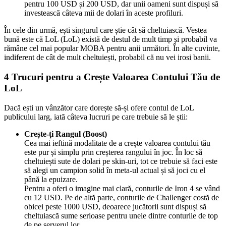
pentru 100 USD și 200 USD, dar unii oameni sunt dispuși să
investească câteva mii de dolari în aceste profiluri.
În cele din urmă, ești singurul care știe cât să cheltuiască. Vestea
bună este că LoL (LoL) există de destul de mult timp și probabil va
rămâne cel mai popular MOBA pentru anii următori. În alte cuvinte,
indiferent de cât de mult cheltuiești, probabil că nu vei irosi banii.
4 Trucuri pentru a Crește Valoarea Contului Tău de
LoL
Dacă ești un vânzător care dorește să-și ofere contul de LoL
publicului larg, iată câteva lucruri pe care trebuie să le știi:
Crește-ți Rangul (Boost)
Cea mai ieftină modalitate de a crește valoarea contului tău
este pur și simplu prin creșterea rangului în joc. În loc să
cheltuiești sute de dolari pe skin-uri, tot ce trebuie să faci este
să alegi un campion solid în meta-ul actual și să joci cu el
până la epuizare.
Pentru a oferi o imagine mai clară, conturile de Iron 4 se vând
cu 12 USD. Pe de altă parte, conturile de Challenger costă de
obicei peste 1000 USD, deoarece jucătorii sunt dispuși să
cheltuiască sume serioase pentru unele dintre conturile de top
de pe serverul lor.