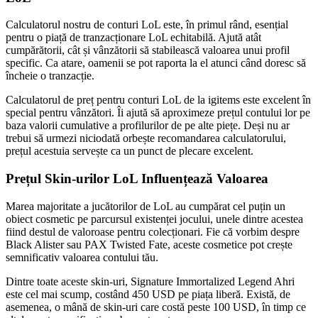
Calculatorul nostru de conturi LoL este, în primul rând, esențial
pentru o piață de tranzacționare LoL echitabilă. Ajută atât
cumpărătorii, cât și vânzătorii să stabilească valoarea unui profil
specific. Ca atare, oamenii se pot raporta la el atunci când doresc să
încheie o tranzacție.
Calculatorul de preț pentru conturi LoL de la igitems este excelent în
special pentru vânzători. Îi ajută să aproximeze prețul contului lor pe
baza valorii cumulative a profilurilor de pe alte piețe. Deși nu ar
trebui să urmezi niciodată orbește recomandarea calculatorului,
prețul acestuia servește ca un punct de plecare excelent.
Prețul Skin-urilor LoL Influențează Valoarea
Marea majoritate a jucătorilor de LoL au cumpărat cel puțin un
obiect cosmetic pe parcursul existenței jocului, unele dintre acestea
fiind destul de valoroase pentru colecționari. Fie că vorbim despre
Black Alister sau PAX Twisted Fate, aceste cosmetice pot crește
semnificativ valoarea contului tău.
Dintre toate aceste skin-uri, Signature Immortalized Legend Ahri
este cel mai scump, costând 450 USD pe piața liberă. Există, de
asemenea, o mână de skin-uri care costă peste 100 USD, în timp ce