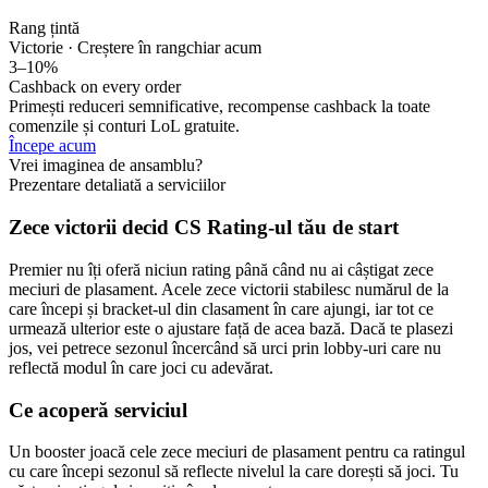
Rang țintă
Victorie · Creștere în rang
chiar acum
3–10%
Cashback on every order
Primești reduceri semnificative, recompense cashback la toate
comenzile și conturi LoL gratuite.
Începe acum
Vrei imaginea de ansamblu?
Prezentare detaliată a serviciilor
Zece victorii decid CS Rating-ul tău de start
Premier nu îți oferă niciun rating până când nu ai câștigat zece
meciuri de plasament. Acele zece victorii stabilesc numărul de la
care începi și bracket-ul din clasament în care ajungi, iar tot ce
urmează ulterior este o ajustare față de acea bază. Dacă te plasezi
jos, vei petrece sezonul încercând să urci prin lobby-uri care nu
reflectă modul în care joci cu adevărat.
Ce acoperă serviciul
Un booster joacă cele zece meciuri de plasament pentru ca ratingul
cu care începi sezonul să reflecte nivelul la care dorești să joci. Tu