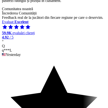
păstrezi ratingul și poziția în clasament.
Comunitatea noastră
Încrederea Comunității
Feedback real de la jucători din fiecare regiune pe care o deservim.
Evaluat
Excelent
59.9K
evaluări clienți
4.92
/ 5
"
Q
q***L
Yesterday