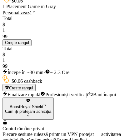
+
$
0.06
1 Placement Game in Gray
Personalizează
Total
$
1
99
Crește rangul
Total
$
1
99
Începe în ~30 min
·
~ 2-3 Ore
+
$
0.06 cashback
Crește rangul
Finalizare rapidă
Profesioniști verificați
Bani înapoi
™
BoostRoyal Shield
Cum îți protejăm achiziția
Contul rămâne privat
Fiecare sesiune rulează printr-un VPN protejat — activitatea
contului tău rămâne privată în mod implicit.