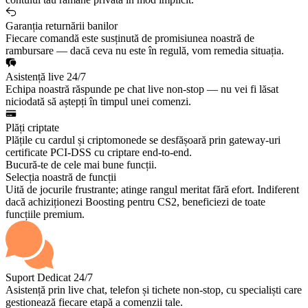
Garanția returnării banilor
Fiecare comandă este susținută de promisiunea noastră de
rambursare — dacă ceva nu este în regulă, vom remedia situația.
Asistență live 24/7
Echipa noastră răspunde pe chat live non-stop — nu vei fi lăsat
niciodată să aștepți în timpul unei comenzi.
Plăți criptate
Plățile cu cardul și criptomonede se desfășoară prin gateway-uri
certificate PCI-DSS cu criptare end-to-end.
Bucură-te de cele mai bune funcții.
Selecția noastră de funcții
Uită de jocurile frustrante; atinge rangul meritat fără efort. Indiferent
dacă achiziționezi Boosting pentru CS2, beneficiezi de toate
funcțiile premium.
Suport Dedicat 24/7
Asistență prin live chat, telefon și tichete non-stop, cu specialiști care
gestionează fiecare etapă a comenzii tale.