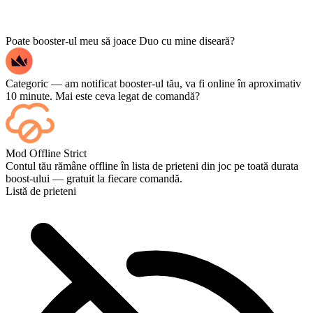
Poate booster-ul meu să joace Duo cu mine diseară?
Categoric — am notificat booster-ul tău, va fi online în aproximativ
10 minute. Mai este ceva legat de comandă?
Da — fiecare meci apare în tabloul tău de bord imediat ce se
Mod Offline Strict
termină, iar dacă vrei să urmărești jocurile propriu-zise, adaugă
Contul tău rămâne offline în lista de prieteni din joc pe toată durata
Streaming la finalizarea comenzii.
boost-ului — gratuit la fiecare comandă.
Listă de prieteni