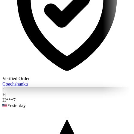
Verified Order
Coach
shanka
"
H
H***7
Yesterday