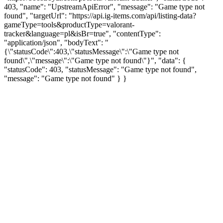
403, "name": "UpstreamApiError", "message": "Game type not
found", "targetUrl": "https://api.ig-items.com/api/listing-data?
gameType=tools&productType=valorant-
tracker&language=pl&isBr=true", "contentType":
"application/json", "bodyText": "
{\"statusCode\":403,\"statusMessage\":\"Game type not
found\",\"message\":\"Game type not found\"}", "data": {
"statusCode": 403, "statusMessage": "Game type not found",
"message": "Game type not found" } }