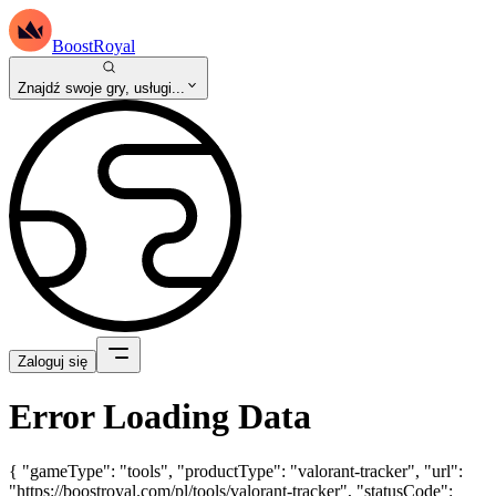
BoostRoyal
Znajdź swoje gry, usługi...
Zaloguj się
Error Loading Data
{ "gameType": "tools", "productType": "valorant-tracker", "url":
"https://boostroyal.com/pl/tools/valorant-tracker", "statusCode":