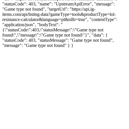
"statusCode": 403, "name": "UpstreamApiError", "message":
"Game type not found", "targetUrl": "https://api.ig-
items.com/api/listing-data?gameType=tools&productType=lol-
resistance-calculator&language=pl&isBr=true", "contentType":
"application/json", "bodyText": "
{\"statusCode\":403,\"statusMessage\":\"Game type not
found\",\"message\":\"Game type not found\"}", "data": {
"statusCode": 403, "statusMessage": "Game type not found",
"message": "Game type not found" } }