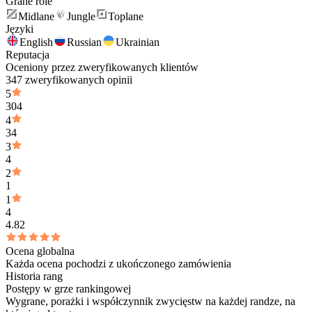
Grane role
Midlane
Jungle
Toplane
Języki
English
Russian
Ukrainian
Reputacja
Oceniony przez zweryfikowanych klientów
347 zweryfikowanych opinii
5
304
4
34
3
4
2
1
1
4
4.82
Ocena globalna
Każda ocena pochodzi z ukończonego zamówienia
Historia rang
Postępy w grze rankingowej
Wygrane, porażki i współczynnik zwycięstw na każdej randze, na