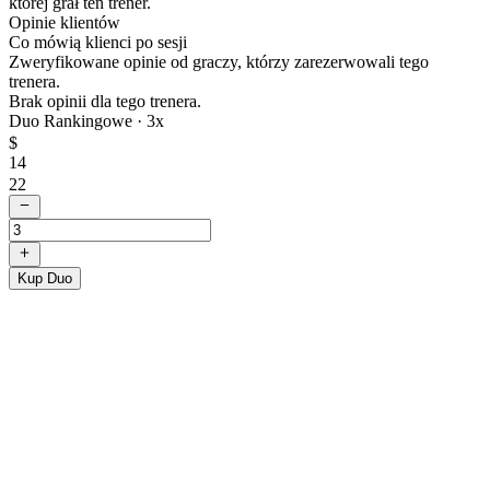
której grał ten trener.
Opinie klientów
Co mówią klienci po sesji
Zweryfikowane opinie od graczy, którzy zarezerwowali tego
trenera.
Brak opinii dla tego trenera.
Duo Rankingowe ·
3
x
$
14
22
Kup Duo