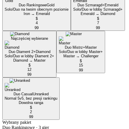
Duo Rankingowe
Gold
Duo Szmaragd+
Emerald
Solo/Duo na twoim obecnym poziomie
Solo/Duo w lobby Szmaragd+
Iron → Emerald
Emerald → Diamond
$
$
4
7
99
99
Najczęściej wybierane
Duo Mistrz+
Master
Duo Diament 2+
Diamond
Solo/Duo w lobby Master+
Solo/Duo w lobby Diament 2+
Master → Challenger
Diamond → Master
$
$
15
12
99
99
Duo Casual
Unranked
Normal 5v5, bez presji rankingu
Dowolna ranga
$
2
99
Wybrany pakiet
Duo Rankingowe
· 3 gier