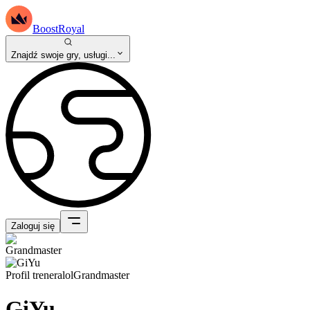
BoostRoyal
Znajdź swoje gry, usługi...
Zaloguj się
Profil trenera
lol
Grandmaster
GiYu