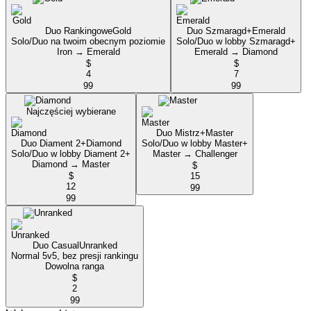
Duo Rankingowe
Gold
Duo Szmaragd+
Emerald
Solo/Duo na twoim obecnym poziomie
Solo/Duo w lobby Szmaragd+
Iron → Emerald
Emerald → Diamond
$
$
4
7
99
99
Najczęściej wybierane
Duo Mistrz+
Master
Duo Diament 2+
Diamond
Solo/Duo w lobby Master+
Solo/Duo w lobby Diament 2+
Master → Challenger
Diamond → Master
$
$
15
12
99
99
Duo Casual
Unranked
Normal 5v5, bez presji rankingu
Dowolna ranga
$
2
99