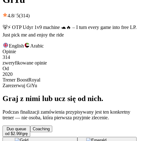
4.8
/ 5
(314)
🐻⚡ OTP Udyr 1v9 machine 🐢🔥 – I turn every game into free LP.
Just pick me and enjoy the ride
English
Arabic
Opinie
314
zweryfikowane opinie
Od
2020
Trener BoostRoyal
Zarezerwuj GiYu
Graj z nimi lub ucz się od nich.
Podczas finalizacji zamówienia przypisywany jest ten konkretny
trener — nie osoba, która pierwsza przyjmie zlecenie.
Duo queue
Coaching
od $2.99/grę