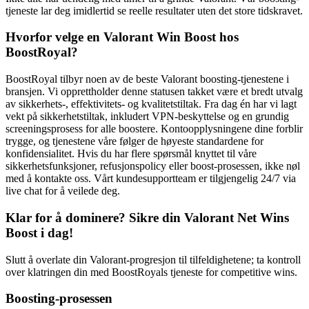
tjeneste lar deg imidlertid se reelle resultater uten det store tidskravet.
Hvorfor velge en Valorant Win Boost hos
BoostRoyal?
BoostRoyal tilbyr noen av de beste Valorant boosting-tjenestene i
bransjen. Vi opprettholder denne statusen takket være et bredt utvalg
av sikkerhets-, effektivitets- og kvalitetstiltak. Fra dag én har vi lagt
vekt på sikkerhetstiltak, inkludert VPN-beskyttelse og en grundig
screeningsprosess for alle boostere. Kontoopplysningene dine forblir
trygge, og tjenestene våre følger de høyeste standardene for
konfidensialitet. Hvis du har flere spørsmål knyttet til våre
sikkerhetsfunksjoner, refusjonspolicy eller boost-prosessen, ikke nøl
med å kontakte oss. Vårt kundesupportteam er tilgjengelig 24/7 via
live chat for å veilede deg.
Klar for å dominere? Sikre din Valorant Net Wins
Boost i dag!
Slutt å overlate din Valorant-progresjon til tilfeldighetene; ta kontroll
over klatringen din med BoostRoyals tjeneste for competitive wins.
Boosting-prosessen