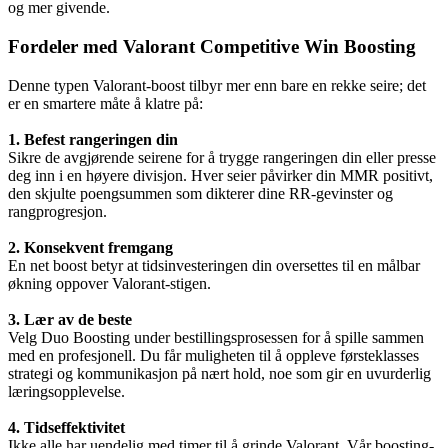
og mer givende.
Fordeler med Valorant Competitive Win Boosting
Denne typen Valorant-boost tilbyr mer enn bare en rekke seire; det
er en smartere måte å klatre på:
1. Befest rangeringen din
Sikre de avgjørende seirene for å trygge rangeringen din eller presse
deg inn i en høyere divisjon. Hver seier påvirker din MMR positivt,
den skjulte poengsummen som dikterer dine RR-gevinster og
rangprogresjon.
2. Konsekvent fremgang
En net boost betyr at tidsinvesteringen din oversettes til en målbar
økning oppover Valorant-stigen.
3. Lær av de beste
Velg Duo Boosting under bestillingsprosessen for å spille sammen
med en profesjonell. Du får muligheten til å oppleve førsteklasses
strategi og kommunikasjon på nært hold, noe som gir en uvurderlig
læringsopplevelse.
4. Tidseffektivitet
Ikke alle har uendelig med timer til å grinde Valorant. Vår boosting-