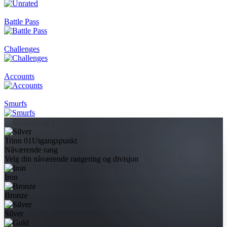
Battle Pass
Challenges
Accounts
Smurfs
Trinn 01
Utgangspunkt
Nåværende rang
Velg din nåværende rangering og divisjon
Iron
Bronze
Silver