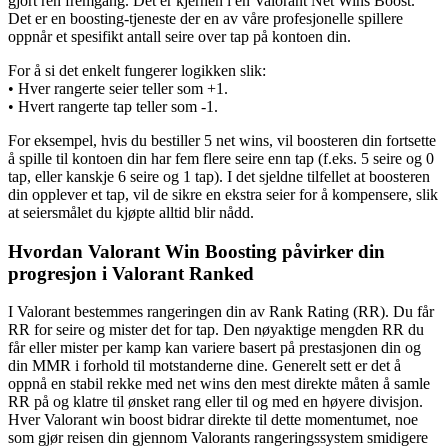
gjort ren fremgang. Det er kjernen i en Valorant Net Wins Boost.
Det er en boosting-tjeneste der en av våre profesjonelle spillere
oppnår et spesifikt antall seire over tap på kontoen din.
For å si det enkelt fungerer logikken slik:
• Hver rangerte seier teller som +1.
• Hvert rangerte tap teller som -1.
For eksempel, hvis du bestiller 5 net wins, vil boosteren din fortsette
å spille til kontoen din har fem flere seire enn tap (f.eks. 5 seire og 0
tap, eller kanskje 6 seire og 1 tap). I det sjeldne tilfellet at boosteren
din opplever et tap, vil de sikre en ekstra seier for å kompensere, slik
at seiersmålet du kjøpte alltid blir nådd.
Hvordan Valorant Win Boosting påvirker din
progresjon i Valorant Ranked
I Valorant bestemmes rangeringen din av Rank Rating (RR). Du får
RR for seire og mister det for tap. Den nøyaktige mengden RR du
får eller mister per kamp kan variere basert på prestasjonen din og
din MMR i forhold til motstanderne dine. Generelt sett er det å
oppnå en stabil rekke med net wins den mest direkte måten å samle
RR på og klatre til ønsket rang eller til og med en høyere divisjon.
Hver Valorant win boost bidrar direkte til dette momentumet, noe
som gjør reisen din gjennom Valorants rangeringssystem smidigere