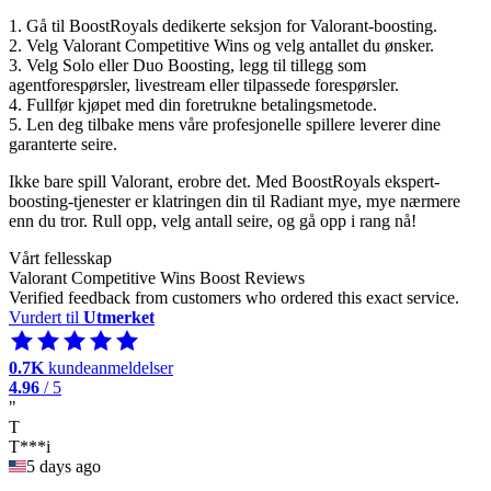
1. Gå til BoostRoyals dedikerte seksjon for Valorant-boosting.
2. Velg Valorant Competitive Wins og velg antallet du ønsker.
3. Velg Solo eller Duo Boosting, legg til tillegg som
agentforespørsler, livestream eller tilpassede forespørsler.
4. Fullfør kjøpet med din foretrukne betalingsmetode.
5. Len deg tilbake mens våre profesjonelle spillere leverer dine
garanterte seire.
Ikke bare spill Valorant, erobre det. Med BoostRoyals ekspert-
boosting-tjenester er klatringen din til Radiant mye, mye nærmere
enn du tror. Rull opp, velg antall seire, og gå opp i rang nå!
Vårt fellesskap
Valorant Competitive Wins Boost Reviews
Verified feedback from customers who ordered this exact service.
Vurdert til
Utmerket
0.7K
kundeanmeldelser
4.96
/ 5
"
T
T***i
5 days ago