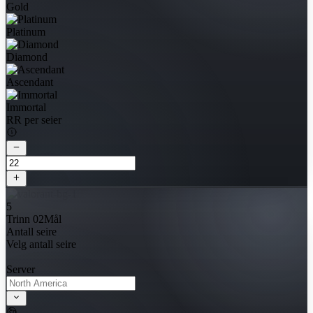
Gold
Platinum
Diamond
Ascendant
Immortal
RR per seier
5
Trinn 02
Mål
Antall seire
Velg antall seire
Server