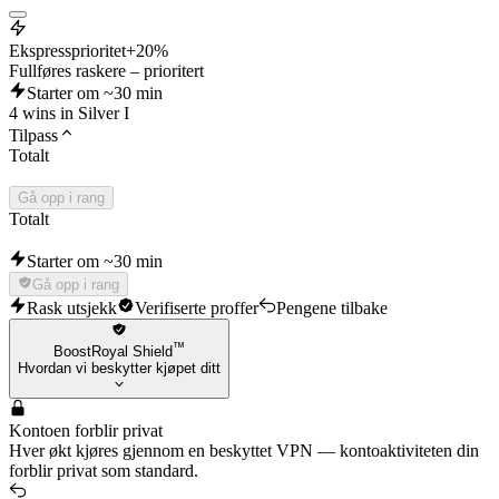
Ekspressprioritet
+20%
Fullføres raskere – prioritert
Starter om ~30 min
4 wins in Silver I
Tilpass
Totalt
Gå opp i rang
Totalt
Starter om ~30 min
Gå opp i rang
Rask utsjekk
Verifiserte proffer
Pengene tilbake
™
BoostRoyal Shield
Hvordan vi beskytter kjøpet ditt
Kontoen forblir privat
Hver økt kjøres gjennom en beskyttet VPN — kontoaktiviteten din
forblir privat som standard.