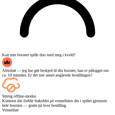
Kan min booster spille duo med meg i kveld?
Absolutt — jeg har gitt beskjed til din booster, han er pålogget om
ca. 10 minutter. Er det noe annet angående bestillingen?
Jepp – hver kamp dukker opp på dashbordet ditt etter hvert som den
Streng offline-modus
avsluttes, og hvis du vil se selve kampene, legg til Streaming i
Kontoen din forblir frakoblet på vennelisten din i spillet gjennom
kassen.
hele boosten — gratis på hver bestilling.
Venneliste