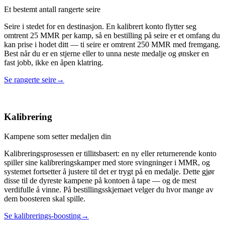
Et bestemt antall rangerte seire
Seire i stedet for en destinasjon. En kalibrert konto flytter seg
omtrent 25 MMR per kamp, så en bestilling på seire er et omfang du
kan prise i hodet ditt — ti seire er omtrent 250 MMR med fremgang.
Best når du er en stjerne eller to unna neste medalje og ønsker en
fast jobb, ikke en åpen klatring.
Se rangerte seire
→
Kalibrering
Kampene som setter medaljen din
Kalibreringsprosessen er tillitsbasert: en ny eller returnerende konto
spiller sine kalibreringskamper med store svingninger i MMR, og
systemet fortsetter å justere til det er trygt på en medalje. Dette gjør
disse til de dyreste kampene på kontoen å tape — og de mest
verdifulle å vinne. På bestillingsskjemaet velger du hvor mange av
dem boosteren skal spille.
Se kalibrerings-boosting
→