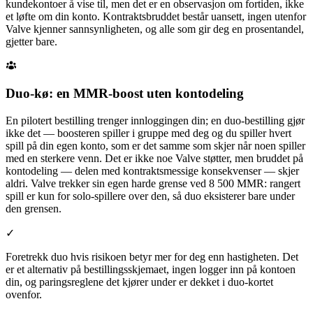
kundekontoer å vise til, men det er en observasjon om fortiden, ikke
et løfte om din konto. Kontraktsbruddet består uansett, ingen utenfor
Valve kjenner sannsynligheten, og alle som gir deg en prosentandel,
gjetter bare.
Duo-kø: en MMR-boost uten kontodeling
En pilotert bestilling trenger innloggingen din; en duo-bestilling gjør
ikke det — boosteren spiller i gruppe med deg og du spiller hvert
spill på din egen konto, som er det samme som skjer når noen spiller
med en sterkere venn. Det er ikke noe Valve støtter, men bruddet på
kontodeling — delen med kontraktsmessige konsekvenser — skjer
aldri. Valve trekker sin egen harde grense ved 8 500 MMR: rangert
spill er kun for solo-spillere over den, så duo eksisterer bare under
den grensen.
✓
Foretrekk duo hvis risikoen betyr mer for deg enn hastigheten. Det
er et alternativ på bestillingsskjemaet, ingen logger inn på kontoen
din, og paringsreglene det kjører under er dekket i duo-kortet
ovenfor.