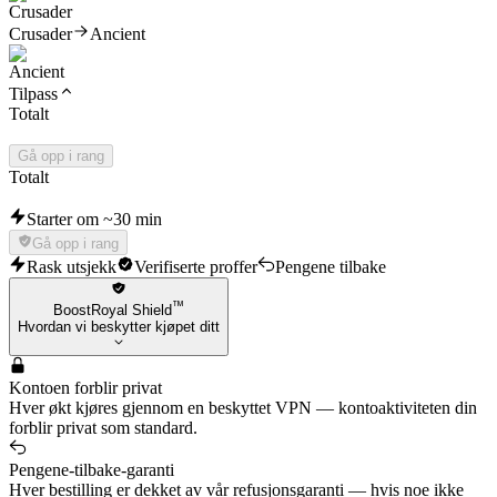
Crusader
Ancient
Tilpass
Totalt
Gå opp i rang
Totalt
Starter om ~30 min
Gå opp i rang
Rask utsjekk
Verifiserte proffer
Pengene tilbake
™
BoostRoyal Shield
Hvordan vi beskytter kjøpet ditt
Kontoen forblir privat
Hver økt kjøres gjennom en beskyttet VPN — kontoaktiviteten din
forblir privat som standard.
Pengene-tilbake-garanti
Hver bestilling er dekket av vår refusjonsgaranti — hvis noe ikke