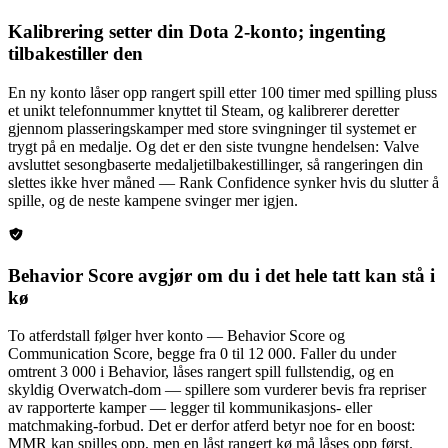
Kalibrering setter din Dota 2-konto; ingenting
tilbakestiller den
En ny konto låser opp rangert spill etter 100 timer med spilling pluss
et unikt telefonnummer knyttet til Steam, og kalibrerer deretter
gjennom plasseringskamper med store svingninger til systemet er
trygt på en medalje. Og det er den siste tvungne hendelsen: Valve
avsluttet sesongbaserte medaljetilbakestillinger, så rangeringen din
slettes ikke hver måned — Rank Confidence synker hvis du slutter å
spille, og de neste kampene svinger mer igjen.
Behavior Score avgjør om du i det hele tatt kan stå i
kø
To atferdstall følger hver konto — Behavior Score og
Communication Score, begge fra 0 til 12 000. Faller du under
omtrent 3 000 i Behavior, låses rangert spill fullstendig, og en
skyldig Overwatch-dom — spillere som vurderer bevis fra repriser
av rapporterte kamper — legger til kommunikasjons- eller
matchmaking-forbud. Det er derfor atferd betyr noe for en boost:
MMR kan spilles opp, men en låst rangert kø må låses opp først.