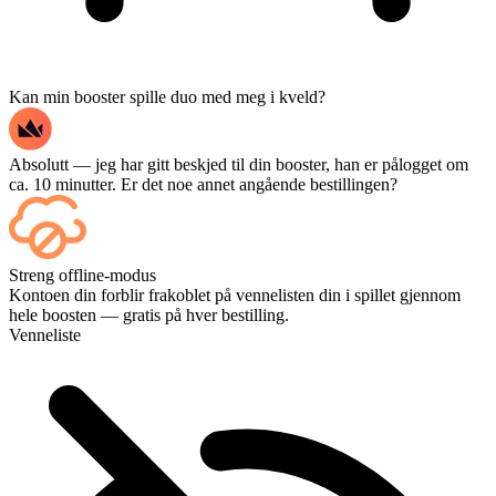
Kan min booster spille duo med meg i kveld?
Absolutt — jeg har gitt beskjed til din booster, han er pålogget om
ca. 10 minutter. Er det noe annet angående bestillingen?
Jepp – hver kamp dukker opp på dashbordet ditt etter hvert som den
Streng offline-modus
avsluttes, og hvis du vil se selve kampene, legg til Streaming i
Kontoen din forblir frakoblet på vennelisten din i spillet gjennom
kassen.
hele boosten — gratis på hver bestilling.
Venneliste