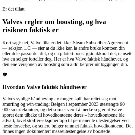
Er det tillatt
Valves regler om boosting, og hva
risikoen faktisk er
Kort sagt: nei, Valve tillater det ikke. Steam Subscriber Agreement
— seksjon 1.C — sier at du ikke kan la andre bruke kontoen din
eller dele passordet ditt, og en pilotert boost gjør akkurat det, uansett
hva en selger forteller deg. Her er hva Valve faktisk håndhever, og
den ene versjonen av boosting som aldri berører innloggingen din.
Hvordan Valve faktisk håndhever
Valves synlige håndheving av rangert spill har rettet seg mot
smurfing og win-trading: Bølgen i september 2023 utestengte 90
000 smurfekontoer, og det som er verdt å merke seg er at Valve
sporet dem tilbake til hovedkontoene deres – hovedkontoene ble
advart, lovet straffereaksjoner opp til permanente utestengelser ved
neste forseelse, og senere bølger rammet faktisk hovedkontoene. Det
finnes ingen dokumentert masseutestengelse av boostede