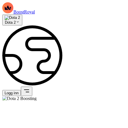
BoostRoyal
Dota 2
Logg inn