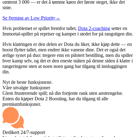
omtrent 3 000 — er det å tømme køen det første steget, ikke det
siste.
Se fjerning av Low Priority
→
Hvis problemet er spillet fremfor tallet,
Dota 2-coaching
setter en
Immortal-spiller på repriser og kamper i stedet for på rangstigen din.
Hvis klatringen er den delen av Dota du liker, ikke kjøp dette — en
boost flytter tallet, men endrer ikke vanene dine. Det er også det
ærlige synet på duo: tregere enn en pilotert bestilling, men du spiller
hver kamp selv, og det er den eneste måten på denne siden å klatre i
rangeringene uten at noen noen gang har tilgang til innloggingen
din.
Nyt de beste funksjonene.
Våre utvalgte funksjoner
Glem frustrerende spill; nå din fortjente rank uten anstrengelse.
Enten du kjøper Dota 2 Boosting, har du tilgang til alle
premiumfunksjoner.
Dedikert 24/7-support