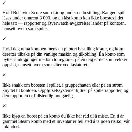
✓
Hold Behavior Score sunn før og under en bestilling. Rangert spill
låses under omtrent 3 000, og en låst konto kan ikke boostes i det
hele tatt — rapporter og Overwatch-avgjørelser lander på kontoen,
uansett hvem som spilte.
✓
Hold deg unna kontoen mens en pilotert bestilling kjører, og kom
deretter tilbake på din vanlige maskin og tilkobling. Én konto som
bytter innlogginger mellom to regioner på én dag er det som vekker
oppsikt, uansett hvem som sitter ved tastaturet.
✕
Ikke snakk om boosten i spillet, i gruppechatten eller på en strøm
knyttet til kontoen. Oppførselssystemer kjører på spillerrapporter, og
den rapporten er fullstendig unngåelig.
✕
Ikke kjøp en boost på en konto du ikke har råd til å miste. En ti år
gammel Steam-konto med et inventar er feil sted å ta noen risiko, vår
inkludert.