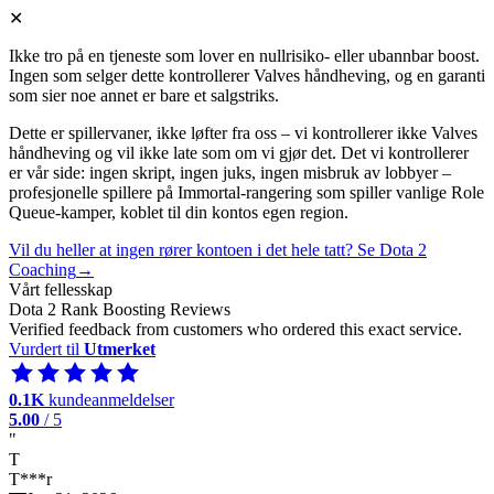
✕
Ikke tro på en tjeneste som lover en nullrisiko- eller ubannbar boost.
Ingen som selger dette kontrollerer Valves håndheving, og en garanti
som sier noe annet er bare et salgstriks.
Dette er spillervaner, ikke løfter fra oss – vi kontrollerer ikke Valves
håndheving og vil ikke late som om vi gjør det. Det vi kontrollerer
er vår side: ingen skript, ingen juks, ingen misbruk av lobbyer –
profesjonelle spillere på Immortal-rangering som spiller vanlige Role
Queue-kamper, koblet til din kontos egen region.
Vil du heller at ingen rører kontoen i det hele tatt? Se Dota 2
Coaching
→
Vårt fellesskap
Dota 2 Rank Boosting Reviews
Verified feedback from customers who ordered this exact service.
Vurdert til
Utmerket
0.1K
kundeanmeldelser
5.00
/ 5
"
T
T***r