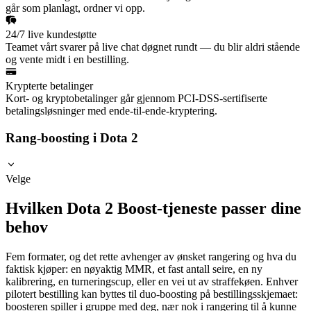
går som planlagt, ordner vi opp.
24/7 live kundestøtte
Teamet vårt svarer på live chat døgnet rundt — du blir aldri stående
og vente midt i en bestilling.
Krypterte betalinger
Kort- og kryptobetalinger går gjennom PCI-DSS-sertifiserte
betalingsløsninger med ende-til-ende-kryptering.
Rang-boosting i Dota 2
Velge
Hvilken Dota 2 Boost-tjeneste passer dine
behov
Fem formater, og det rette avhenger av ønsket rangering og hva du
faktisk kjøper: en nøyaktig MMR, et fast antall seire, en ny
kalibrering, en turneringscup, eller en vei ut av straffekøen. Enhver
pilotert bestilling kan byttes til duo-boosting på bestillingsskjemaet:
boosteren spiller i gruppe med deg, nær nok i rangering til å kunne