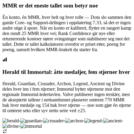
MMR er det eneste tallet som betyr noe
Én konto, én MMR, hver helt og hver rolle — Dota slo sammen den
gamle Core- og Support-delingen i oppdatering 7.33, så det er ingen
andre stige å spore. Når en konto er kalibrert, flytter en rangert kamp
den rundt 25 MMR hver vei; Rank Confidence gir nye eller
returnerende kontoer større svingninger som stabiliserer seg mot det
tallet. Dette er tallet kalkulatoren ovenfor er priset etter, poeng for
poeng, uansett hvilken MMR-brakett du starter fra.
Herald til Immortal: åtte medaljer, fem stjerner hver
Herald, Guardian, Crusader, Archon, Legend, Ancient og Divine
deles hver inn i fem stjerner; Immortal bytter stjernene mot den
regionale Immortal-ledertavlen. Valve publiserer ingen terskler, men
de aksepterte tallene i nettsamfunnet plasserer omtrent 770 MMR
bak hver medalje og 154 bak hver stjerne — noe som gjør én stjerne
til omtrent seks eller syv netto seire ved ±25.
›
›
›
›
›
›
›