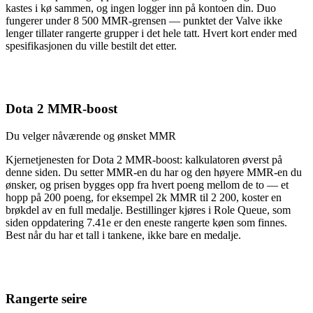
kastes i kø sammen, og ingen logger inn på kontoen din. Duo
fungerer under 8 500 MMR-grensen — punktet der Valve ikke
lenger tillater rangerte grupper i det hele tatt. Hvert kort ender med
spesifikasjonen du ville bestilt det etter.
Dota 2 MMR-boost
Du velger nåværende og ønsket MMR
Kjernetjenesten for Dota 2 MMR-boost: kalkulatoren øverst på
denne siden. Du setter MMR-en du har og den høyere MMR-en du
ønsker, og prisen bygges opp fra hvert poeng mellom de to — et
hopp på 200 poeng, for eksempel 2k MMR til 2 200, koster en
brøkdel av en full medalje. Bestillinger kjøres i Role Queue, som
siden oppdatering 7.41e er den eneste rangerte køen som finnes.
Best når du har et tall i tankene, ikke bare en medalje.
Rangerte seire