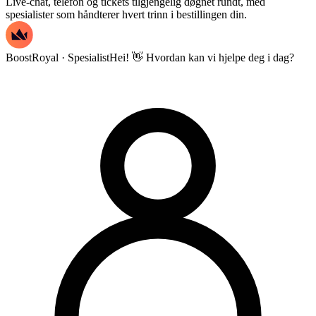
Live-chat, telefon og tickets tilgjengelig døgnet rundt, med
spesialister som håndterer hvert trinn i bestillingen din.
BoostRoyal · Spesialist
Hei! 👋 Hvordan kan vi hjelpe deg i dag?