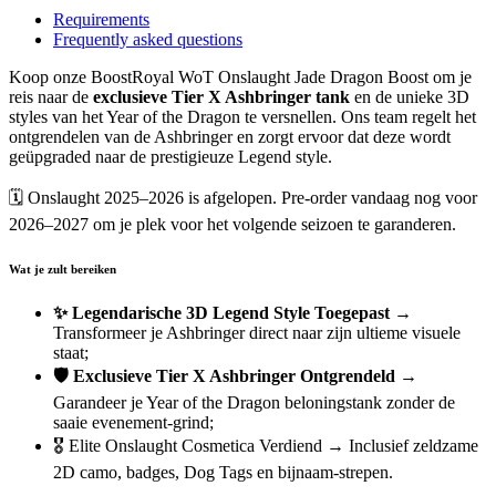
Requirements
Frequently asked questions
Koop onze BoostRoyal WoT Onslaught Jade Dragon Boost om je
reis naar de
exclusieve Tier X Ashbringer tank
en de unieke 3D
styles van het Year of the Dragon te versnellen. Ons team regelt het
ontgrendelen van de Ashbringer en zorgt ervoor dat deze wordt
geüpgraded naar de prestigieuze Legend style.
🗓️ Onslaught 2025–2026 is afgelopen. Pre-order vandaag nog voor
2026–2027 om je plek voor het volgende seizoen te garanderen.
Wat je zult bereiken
✨ Legendarische 3D Legend Style Toegepast
→
Transformeer je Ashbringer direct naar zijn ultieme visuele
staat;
🛡️
Exclusieve Tier X Ashbringer Ontgrendeld
→
Garandeer je Year of the Dragon beloningstank zonder de
saaie evenement-grind;
🎖️ Elite Onslaught Cosmetica Verdiend → Inclusief zeldzame
2D camo, badges, Dog Tags en bijnaam-strepen.