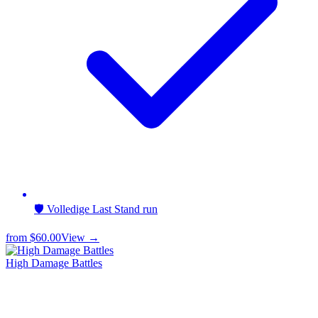
🛡️ Volledige Last Stand run
from
$60.00
View →
High Damage Battles