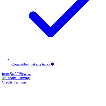
Compatibel met alle tanks 🛡️
from
$4.80
View →
Credits Farming