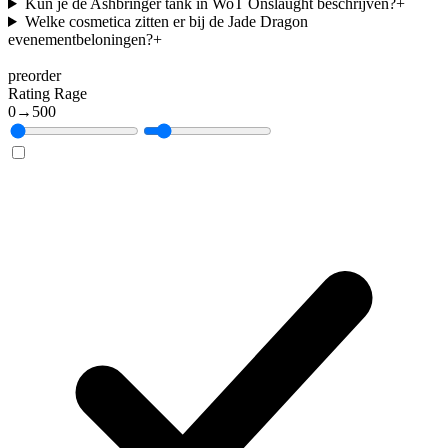
Kun je de Ashbringer tank in WoT Onslaught beschrijven?
+
Welke cosmetica zitten er bij de Jade Dragon
evenementbeloningen?
+
preorder
Rating Rage
0
→
500