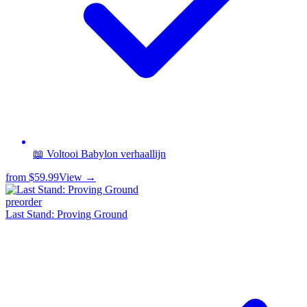
📖 Voltooi Babylon verhaallijn
from
$59.99
View →
preorder
Last Stand: Proving Ground