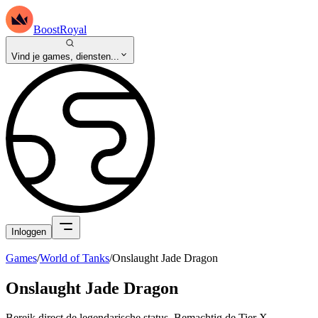
BoostRoyal
Vind je games, diensten...
Inloggen
Games
/
World of Tanks
/
Onslaught Jade Dragon
Onslaught Jade Dragon
Bereik direct de legendarische status. Bemachtig de Tier X