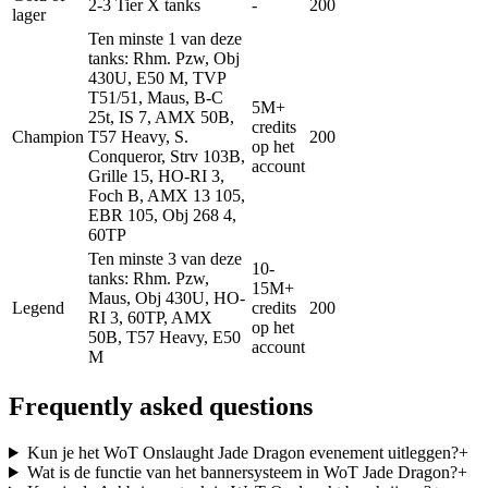
2-3 Tier X tanks
-
200
lager
Ten minste 1 van deze
tanks: Rhm. Pzw, Obj
430U, E50 M, TVP
T51/51, Maus, B-C
5M+
25t, IS 7, AMX 50B,
credits
Champion
T57 Heavy, S.
200
op het
Conqueror, Strv 103B,
account
Grille 15, HO-RI 3,
Foch B, AMX 13 105,
EBR 105, Obj 268 4,
60TP
Ten minste 3 van deze
10-
tanks: Rhm. Pzw,
15M+
Maus, Obj 430U, HO-
Legend
credits
200
RI 3, 60TP, AMX
op het
50B, T57 Heavy, E50
account
M
Frequently asked questions
Kun je het WoT Onslaught Jade Dragon evenement uitleggen?
+
Wat is de functie van het bannersysteem in WoT Jade Dragon?
+