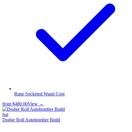
Rune Socketed Wand Core
from
$480.00
View →
hot
Dodge Roll Autobomber Build