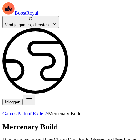
BoostRoyal
Vind je games, diensten...
Inloggen
Games
/
Path of Exile 2
/
Mercenary Build
Mercenary Build
Domineer met onze Uber Cleared Tactically Mercenary Fires binnen