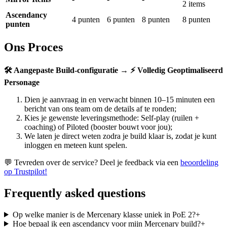
2 items
Ascendancy
4 punten
6 punten
8 punten
8 punten
punten
Ons Proces
🛠️ Aangepaste Build-configuratie → ⚡ Volledig Geoptimaliseerd
Personage
Dien je aanvraag in en verwacht binnen 10–15 minuten een
bericht van ons team om de details af te ronden;
Kies je gewenste leveringsmethode: Self-play (ruilen +
coaching) of Piloted (booster bouwt voor jou);
We laten je direct weten zodra je build klaar is, zodat je kunt
inloggen en meteen kunt spelen.
💬 Tevreden over de service? Deel je feedback via een
beoordeling
op Trustpilot!
Frequently asked questions
Op welke manier is de Mercenary klasse uniek in PoE 2?
+
Hoe bepaal ik een ascendancy voor mijn Mercenary build?
+