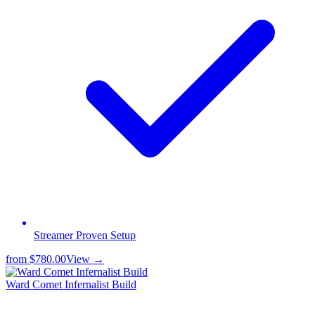
Streamer Proven Setup
from
$780.00
View →
Ward Comet Infernalist Build