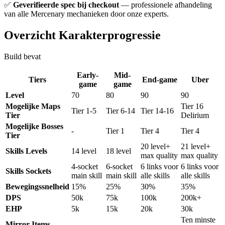
✅
Geverifieerde spec bij checkout
— professionele afhandeling
van alle Mercenary mechanieken door onze experts.
Overzicht Karakterprogressie
Build bevat
Early-
Mid-
Tiers
End-game
Uber
game
game
Level
70
80
90
90
Mogelijke Maps
Tier 16
Tier 1-5
Tier 6-14
Tier 14-16
Tier
Delirium
Mogelijke Bosses
-
Tier 1
Tier 4
Tier 4
Tier
20 level+
21 level+
Skills Levels
14 level
18 level
max quality
max quality
4-socket
6-socket
6 links voor
6 links voor
Skills Sockets
main skill
main skill
alle skills
alle skills
Bewegingssnelheid
15%
25%
30%
35%
DPS
50k
75k
100k
200k+
EHP
5k
15k
20k
30k
Ten minste
Mirror Items
-
-
-