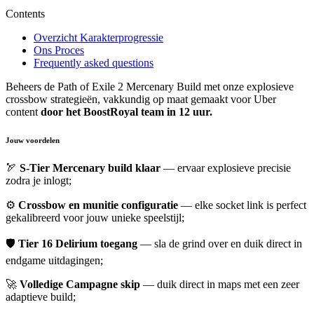
Contents
Overzicht Karakterprogressie
Ons Proces
Frequently asked questions
Beheers de Path of Exile 2 Mercenary Build met onze explosieve
crossbow strategieën, vakkundig op maat gemaakt voor Uber
content
door het BoostRoyal team in 12 uur.
Jouw voordelen
🏹
S-Tier Mercenary build klaar
— ervaar explosieve precisie
zodra je inlogt;
⚙️
Crossbow en munitie configuratie
— elke socket link is perfect
gekalibreerd voor jouw unieke speelstijl;
🛡️
Tier 16 Delirium toegang
— sla de grind over en duik direct in
endgame uitdagingen;
🚀
Volledige Campagne skip
— duik direct in maps met een zeer
adaptieve build;