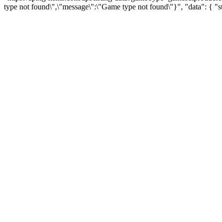
type not found\",\"message\":\"Game type not found\"}", "data": { 