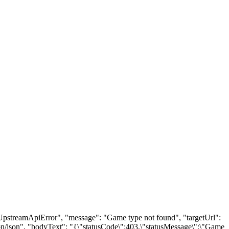
 "UpstreamApiError", "message": "Game type not found", "targetUrl":
n/json", "bodyText": "{\"statusCode\":403,\"statusMessage\":\"Game