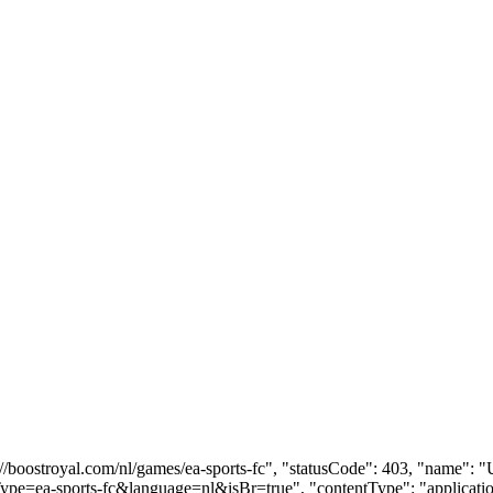
://boostroyal.com/nl/games/ea-sports-fc", "statusCode": 403, "name":
Type=ea-sports-fc&language=nl&isBr=true", "contentType": "applicatio