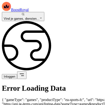
BoostRoyal
Vind je games, diensten...
Inloggen
Error Loading Data
{ "gameType": "games", "productType": "ea-sports-fc", "url": "https
"https://api.ig-items.com/api/listing-data?gameType=games&product