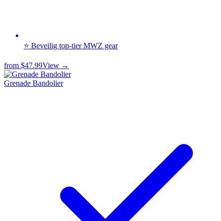
⭐ Beveilig top-tier MWZ gear
from
$47.99
View →
Grenade Bandolier