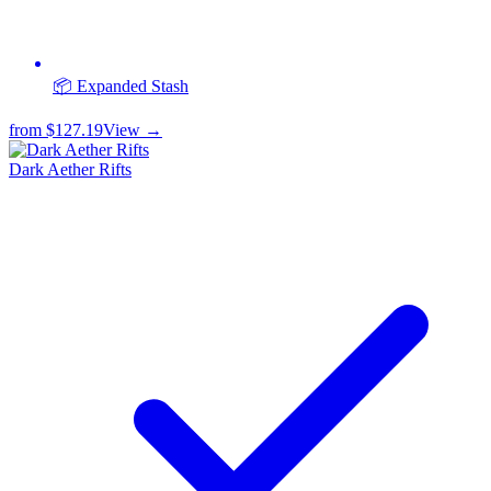
📦 Expanded Stash
from
$127.19
View →
Dark Aether Rifts