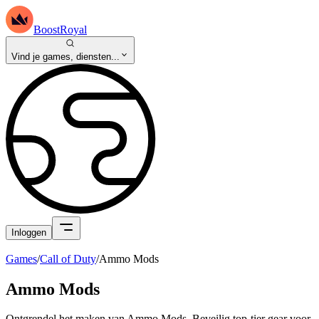
BoostRoyal
Vind je games, diensten...
Inloggen
Games
/
Call of Duty
/
Ammo Mods
Ammo Mods
Ontgrendel het maken van Ammo Mods. Beveilig top-tier gear voor