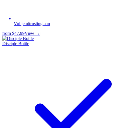
Vul je uitrusting aan
from
$47.99
View →
Disciple Bottle