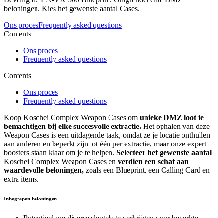
beloningen. Kies het gewenste aantal Cases.
Ons proces
Frequently asked questions
Contents
Ons proces
Frequently asked questions
Contents
Ons proces
Frequently asked questions
Koop Koschei Complex Weapon Cases om
unieke DMZ loot te
bemachtigen bij elke succesvolle extractie.
Het ophalen van deze
Weapon Cases is een uitdagende taak, omdat ze je locatie onthullen
aan anderen en beperkt zijn tot één per extractie, maar onze expert
boosters staan klaar om je te helpen.
Selecteer het gewenste aantal
Koschei Complex Weapon Cases en
verdien een schat aan
waardevolle beloningen,
zoals een Blueprint, een Calling Card en
extra items.
Inbegrepen beloningen
Potentieel om diverse sleutels te verkrijgen voor beperkte