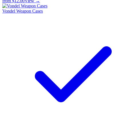
from
$12.00
View →
Vondel Weapon Cases