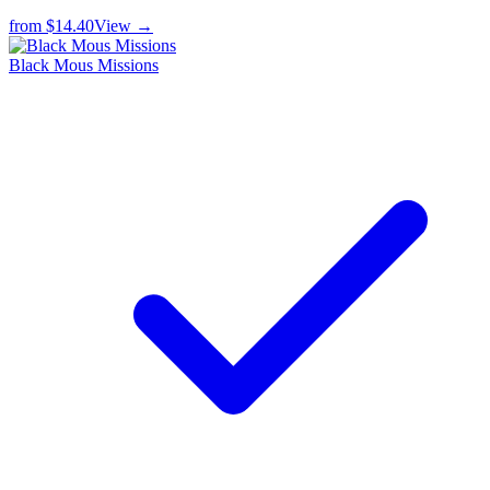
from
$14.40
View →
Black Mous Missions