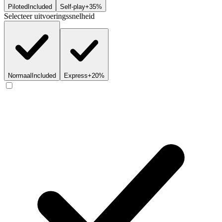
Piloted
Included
Self-play
+35%
Selecteer uitvoeringssnelheid
Normaal
Included
Express
+20%