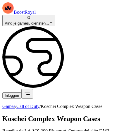
BoostRoyal
Vind je games, diensten...
Inloggen
Games
/
Call of Duty
/
Koschei Complex Weapon Cases
Koschei Complex Weapon Cases
Beveilig de LA-VX 300 Blueprint. Ontgrendel elite DMZ