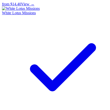
from
$14.40
View →
White Lotus Missions