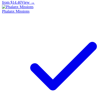
from
$14.40
View →
Phalanx Missions