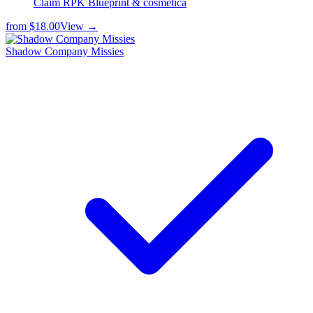
Claim RPK Blueprint & cosmetica
from
$18.00
View →
Shadow Company Missies