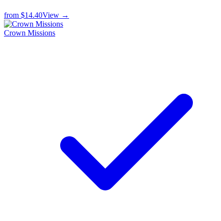
from
$14.40
View →
Crown Missions