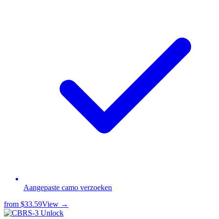
Aangepaste camo verzoeken
from
$33.59
View →