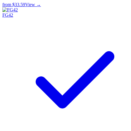
from
$33.59
View →
FG42