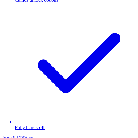
Fully hands-off
from
$2.76
View →