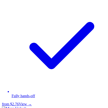
Fully hands-off
from
$2.76
View →