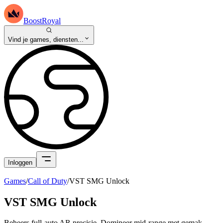
BoostRoyal
Vind je games, diensten...
Inloggen
Games
/
Call of Duty
/
VST SMG Unlock
VST SMG Unlock
Beheers full-auto AR precisie. Domineer mid-range met gemak.