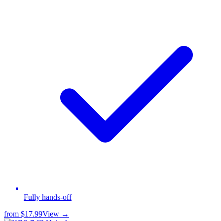
Fully hands-off
from
$17.99
View →