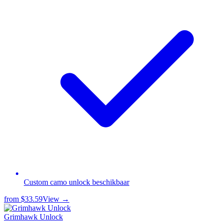
Custom camo unlock beschikbaar
from
$33.59
View →
Grimhawk Unlock