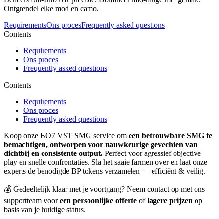
Ontgrendel elke mod en camo.
Requirements
Ons proces
Frequently asked questions
Contents
Requirements
Ons proces
Frequently asked questions
Contents
Requirements
Ons proces
Frequently asked questions
Koop onze BO7 VST SMG service om
een betrouwbare SMG te
bemachtigen, ontworpen voor nauwkeurige gevechten van
dichtbij en consistente output.
Perfect voor agressief objective
play en snelle confrontaties. Sla het saaie farmen over en laat onze
experts de benodigde BP tokens verzamelen — efficiënt & veilig.
💰 Gedeeltelijk klaar met je voortgang? Neem contact op met ons
supportteam voor
een persoonlijke offerte
of
lagere prijzen
op
basis van je huidige status.