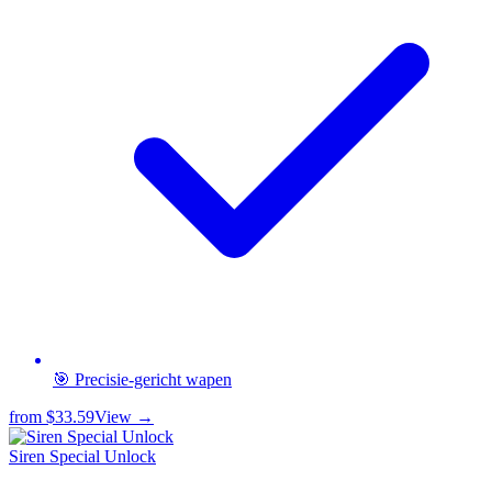
🎯 Precisie-gericht wapen
from
$33.59
View →
Siren Special Unlock