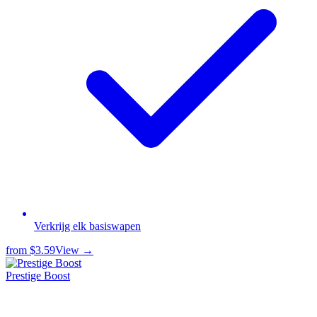
Verkrijg elk basiswapen
from
$3.59
View →
Prestige Boost