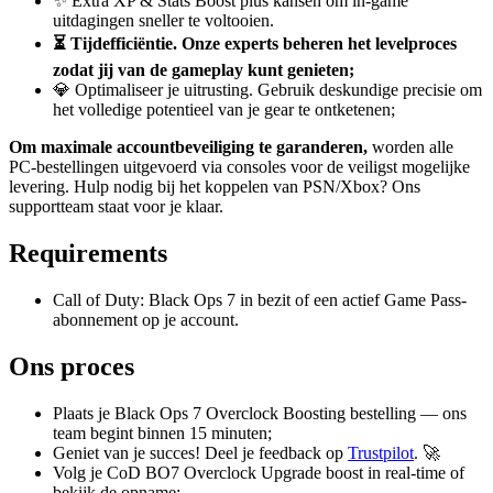
✨ Extra XP & Stats Boost plus kansen om in-game
uitdagingen sneller te voltooien.
⏳ Tijdefficiëntie. Onze experts beheren het levelproces
zodat jij van de gameplay kunt genieten;
💎 Optimaliseer je uitrusting. Gebruik deskundige precisie om
het volledige potentieel van je gear te ontketenen;
Om maximale accountbeveiliging te garanderen,
worden alle
PC-bestellingen uitgevoerd via consoles voor de veiligst mogelijke
levering. Hulp nodig bij het koppelen van PSN/Xbox? Ons
supportteam staat voor je klaar.
Requirements
Call of Duty: Black Ops 7 in bezit of een actief Game Pass-
abonnement op je account.
Ons proces
Plaats je Black Ops 7 Overclock Boosting bestelling — ons
team begint binnen 15 minuten;
Geniet van je succes! Deel je feedback op
Trustpilot
. 🚀
Volg je CoD BO7 Overclock Upgrade boost in real-time of
bekijk de opname;