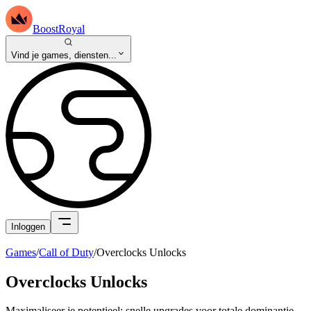
BoostRoyal
Vind je games, diensten...
Inloggen
Games
/
Call of Duty
/
Overclocks Unlocks
Overclocks Unlocks
Maximaliseer je potentieel: snelle upgrades voor totale dominantie.