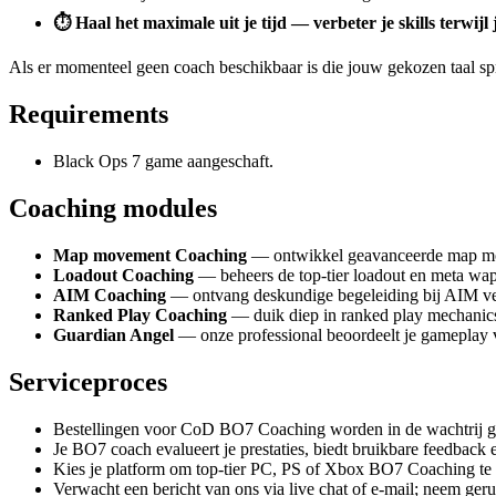
⏱️ Haal het maximale uit je tijd — verbeter je skills terwijl
Als er momenteel geen coach beschikbaar is die jouw gekozen taal s
Requirements
Black Ops 7 game aangeschaft.
Coaching modules
Map movement Coaching
— ontwikkel geavanceerde map movem
Loadout Coaching
— beheers de top-tier loadout en meta wape
AIM Coaching
— ontvang deskundige begeleiding bij AIM verfi
Ranked Play Coaching
— duik diep in ranked play mechanics
Guardian Angel
— onze professional beoordeelt je gameplay v
Serviceproces
Bestellingen voor CoD BO7 Coaching worden in de wachtrij gep
Je BO7 coach evalueert je prestaties, biedt bruikbare feedback 
Kies je platform om top-tier PC, PS of Xbox BO7 Coaching te
Verwacht een bericht van ons via live chat of e-mail; neem geru