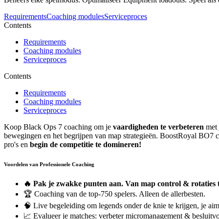
Requirements
Coaching modules
Serviceproces
Contents
Requirements
Coaching modules
Serviceproces
Contents
Requirements
Coaching modules
Serviceproces
Koop Black Ops 7 coaching om je
vaardigheden te verbeteren
met 
bewegingen en het begrijpen van map strategieën. BoostRoyal BO7 
pro's en
begin de competitie te domineren!
Voordelen van Professionele Coaching
🔥 Pak je zwakke punten aan. Van map control & rotaties 
🏆 Coaching van de top-750 spelers. Alleen de allerbesten.
🧠 Live begeleiding om legends onder de knie te krijgen, je aim t
📈 Evalueer je matches: verbeter micromanagement & besluitvo