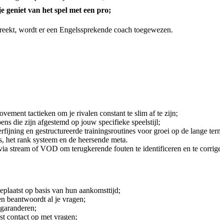
 je geniet van het spel met een pro;
preekt, wordt er een Engelssprekende coach toegewezen.
ent tactieken om je rivalen constant te slim af te zijn;
ns die zijn afgestemd op jouw specifieke speelstijl;
jning en gestructureerde trainingsroutines voor groei op de lange ter
, het rank systeem en de heersende meta.
ia stream of VOD om terugkerende fouten te identificeren en te corrig
laatst op basis van hun aankomsttijd;
en beantwoordt al je vragen;
 garanderen;
st contact op met vragen;