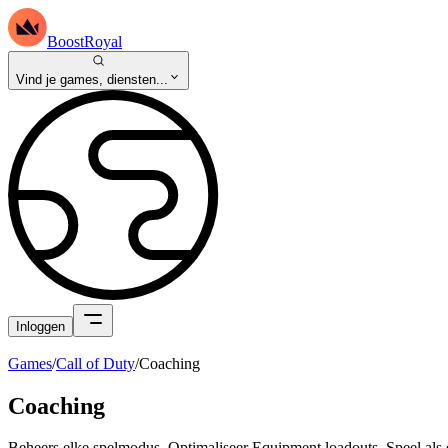
BoostRoyal
Vind je games, diensten...
Inloggen
Games
/
Call of Duty
/
Coaching
Coaching
Beheers elke spelmodus. Optimaliseer Equipment loadouts. Speel als