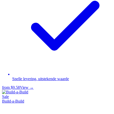
Snelle levering, uitstekende waarde
from
$9.58
View →
Sale
Build-a-Build