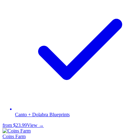
Canto + Dolabra Blueprints
from
$23.99
View →
Coins Farm