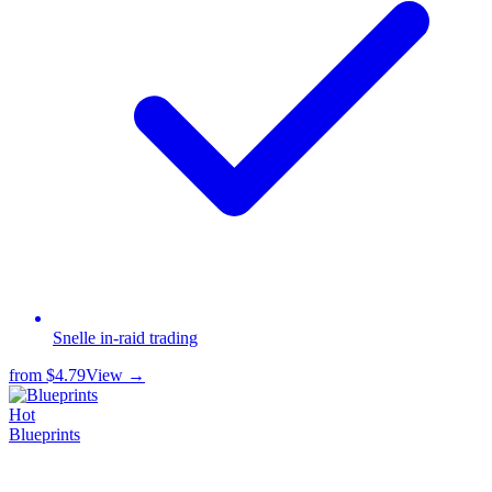
Snelle in-raid trading
from
$4.79
View →
Hot
Blueprints