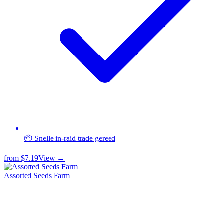
📦 Snelle in-raid trade gereed
from
$7.19
View →
Assorted Seeds Farm