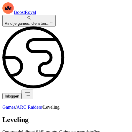
BoostRoyal
Vind je games, diensten...
Inloggen
Games
/
ARC Raiders
/
Leveling
Leveling
Ontgrendel direct Skill points, Coins en grondstoffen.