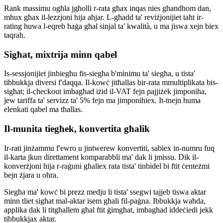
Rank massimu ogħla jgħolli r-rata għax inqas nies għandhom dan,
mhux għax il-lezzjoni hija aħjar. L-għadd ta' reviżjonijiet taħt ir-
rating huwa l-eqreb ħaġa għal sinjal ta' kwalità, u ma jiswa xejn biex
taqrah.
Sigħat, mixtrija minn qabel
Is-sessjonijiet jinbiegħu fis-siegħa b'minimu ta' siegħa, u tista'
tibbukkja diversi f'daqqa. Il-kowċ jitħallas bir-rata mmultiplikata bis-
sigħat; il-checkout imbagħad iżid il-VAT fejn pajjiżek jimponiha,
jew tariffa ta' servizz ta' 5% fejn ma jimponihiex. It-tnejn huma
elenkati qabel ma tħallas.
Il-munita tiegħek, konvertita għalik
Ir-rati jinżammu f'ewro u jintwerew konvertiti, sabiex in-numru fuq
il-karta jkun direttament komparabbli ma' dak li jmissu. Dik il-
konverżjoni hija r-raġuni għaliex rata tista' tinbidel bi ftit ċenteżmi
bejn żjara u oħra.
Siegħa ma' kowċ bi prezz medju li tista' ssegwi tajjeb tiswa aktar
minn tliet sigħat mal-aktar isem għali fil-paġna. Ibbukkja waħda,
applika dak li titgħallem għal ftit ġimgħat, imbagħad iddeċiedi jekk
tibbukkjax aktar.