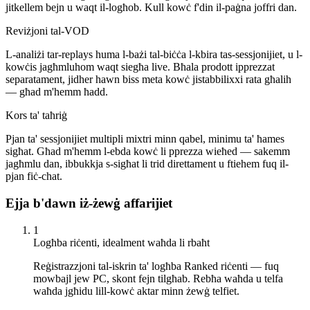
jitkellem bejn u waqt il-logħob. Kull kowċ f'din il-paġna joffri dan.
Reviżjoni tal-VOD
L-analiżi tar-replays huma l-bażi tal-biċċa l-kbira tas-sessjonijiet, u l-
kowċis jagħmluhom waqt siegħa live. Bħala prodott ipprezzat
separatament, jidher hawn biss meta kowċ jistabbilixxi rata għalih
— għad m'hemm ħadd.
Kors ta' taħriġ
Pjan ta' sessjonijiet multipli mixtri minn qabel, minimu ta' ħames
sigħat. Għad m'hemm l-ebda kowċ li pprezza wieħed — sakemm
jagħmlu dan, ibbukkja s-sigħat li trid direttament u ftiehem fuq il-
pjan fiċ-chat.
Ejja b'dawn iż-żewġ affarijiet
1
Logħba riċenti, idealment waħda li rbaħt
Reġistrazzjoni tal-iskrin ta' logħba Ranked riċenti — fuq
mowbajl jew PC, skont fejn tilgħab. Rebħa waħda u telfa
waħda jgħidu lill-kowċ aktar minn żewġ telfiet.