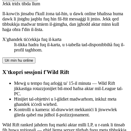
Jekk tridx tibda llum
Il-kowċis jinsabu f'kull żona tal-ħin, u dawk online bħalissa huma
dawk li jistgħu jaqblu fuq ħin fil-ftit messaġġi li jmiss. Jekk qed
tibbukkja madwar tmiem il-ġimgħa, dan jgħodd aktar minn kull
ħaġa oħra f'din il-lista.
X'għandek tiċċekkja fuq il-karta
It-tikka ħadra fuq il-karta, u t-tabella tad-disponibbiltà fuq il-
profil tagħhom.
Uri min hu online
X'tkopri sessjoni f'Wild Rift
Mewġ u tempo fuq arloġġ ta' 15-il minuta — Wild Rift
jikkastiga rotazzjonijiet bil-mod ħafna aktar mil-League tal-
PC.
Ħinijiet tal-objettivi u l-ġlidiet madwarhom, inkluż meta
għandek iċċedi wieħed.
Kontrolli u kamera: id-drawwiet mekkaniċi li jiswewlek
ġlieda qabel ma jidħol il-pożizzjonament.
Wild Rift ranked jaħdem fuq marki aktar milli LP, u r-rank li tinsab
fih huwa reġjonali — għid liema server tilgħab fuqu meta tibbukkja.