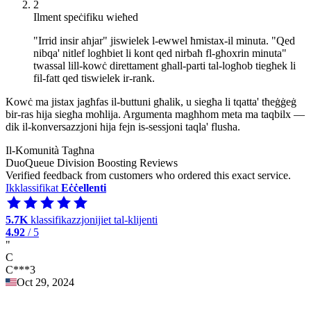
2
Ilment speċifiku wieħed
"Irrid insir aħjar" jiswielek l-ewwel ħmistax-il minuta. "Qed
nibqa' nitlef logħbiet li kont qed nirbaħ fl-għoxrin minuta"
twassal lill-kowċ direttament għall-parti tal-logħob tiegħek li
fil-fatt qed tiswielek ir-rank.
Kowċ ma jistax jagħfas il-buttuni għalik, u siegħa li tqatta' tħeġġeġ
bir-ras hija siegħa moħlija. Argumenta magħhom meta ma taqbilx —
dik il-konversazzjoni hija fejn is-sessjoni taqla' flusha.
Il-Komunità Tagħna
DuoQueue Division Boosting Reviews
Verified feedback from customers who ordered this exact service.
Ikklassifikat
Eċċellenti
5.7K
klassifikazzjonijiet tal-klijenti
4.92
/ 5
"
C
C***3
Oct 29, 2024