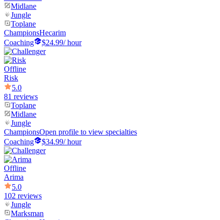
Midlane
Jungle
Toplane
Champions
Hecarim
Coaching
$24.99
/ hour
Offline
Risk
5.0
81 reviews
Toplane
Midlane
Jungle
Champions
Open profile to view specialties
Coaching
$34.99
/ hour
Offline
Arima
5.0
102 reviews
Jungle
Marksman