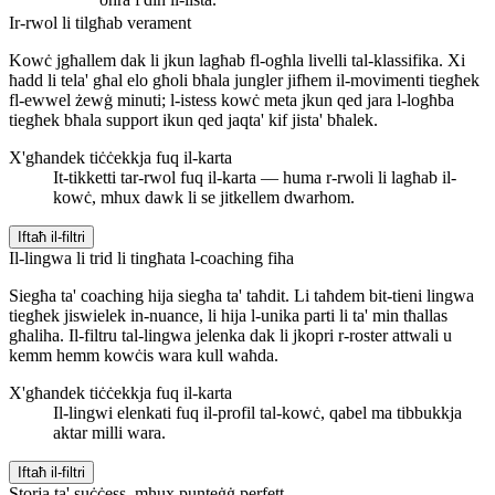
Ir-rwol li tilgħab verament
Kowċ jgħallem dak li jkun lagħab fl-ogħla livelli tal-klassifika. Xi
ħadd li tela' għal elo għoli bħala jungler jifhem il-movimenti tiegħek
fl-ewwel żewġ minuti; l-istess kowċ meta jkun qed jara l-logħba
tiegħek bħala support ikun qed jaqta' kif jista' bħalek.
X'għandek tiċċekkja fuq il-karta
It-tikketti tar-rwol fuq il-karta — huma r-rwoli li lagħab il-
kowċ, mhux dawk li se jitkellem dwarhom.
Iftaħ il-filtri
Il-lingwa li trid li tingħata l-coaching fiha
Siegħa ta' coaching hija siegħa ta' taħdit. Li taħdem bit-tieni lingwa
tiegħek jiswielek in-nuance, li hija l-unika parti li ta' min tħallas
għaliha. Il-filtru tal-lingwa jelenka dak li jkopri r-roster attwali u
kemm hemm kowċis wara kull waħda.
X'għandek tiċċekkja fuq il-karta
Il-lingwi elenkati fuq il-profil tal-kowċ, qabel ma tibbukkja
aktar milli wara.
Iftaħ il-filtri
Storja ta' suċċess, mhux punteġġ perfett