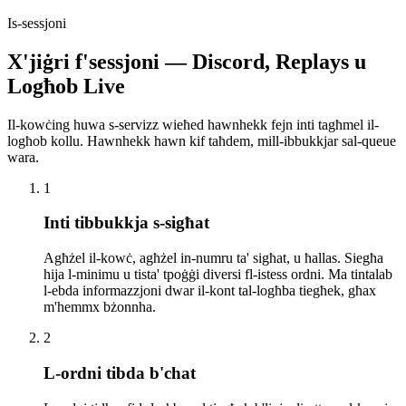
Is-sessjoni
X'jiġri f'sessjoni — Discord, Replays u
Logħob Live
Il-kowċing huwa s-servizz wieħed hawnhekk fejn inti tagħmel il-
logħob kollu. Hawnhekk hawn kif taħdem, mill-ibbukkjar sal-queue
wara.
1
Inti tibbukkja s-sigħat
Agħżel il-kowċ, agħżel in-numru ta' sigħat, u ħallas. Siegħa
hija l-minimu u tista' tpoġġi diversi fl-istess ordni. Ma tintalab
l-ebda informazzjoni dwar il-kont tal-logħba tiegħek, għax
m'hemmx bżonnha.
2
L-ordni tibda b'chat