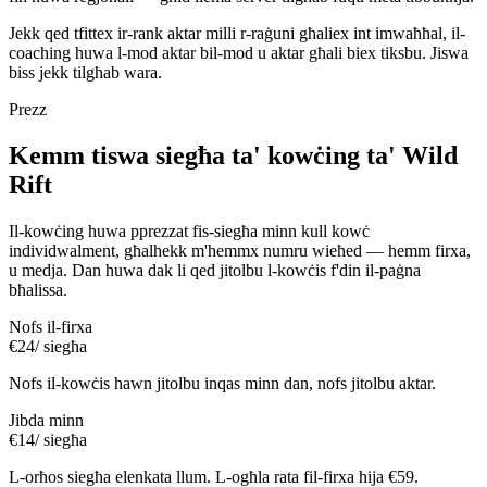
Jekk qed tfittex ir-rank aktar milli r-raġuni għaliex int imwaħħal, il-
coaching huwa l-mod aktar bil-mod u aktar għali biex tiksbu. Jiswa
biss jekk tilgħab wara.
Prezz
Kemm tiswa siegħa ta' kowċing ta' Wild
Rift
Il-kowċing huwa pprezzat fis-siegħa minn kull kowċ
individwalment, għalhekk m'hemmx numru wieħed — hemm firxa,
u medja. Dan huwa dak li qed jitolbu l-kowċis f'din il-paġna
bħalissa.
Nofs il-firxa
€24
/ siegħa
Nofs il-kowċis hawn jitolbu inqas minn dan, nofs jitolbu aktar.
Jibda minn
€14
/ siegħa
L-orħos siegħa elenkata llum. L-ogħla rata fil-firxa hija €59.