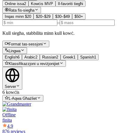
Online issa
2
Kowċis MVP
Il-favoriti tiegħi
Rata fis-siegħa
Inqas minn $20
$20–$29
$30–$49
$50+
–
Kull siegħa, stabbilita minn kull kowċ.
Format tas-sessjoni
Lingwa
English
6
Arabic
2
Russian
2
Greek
1
Spanish
1
Klassifikazzjoni u reviżjonijiet
Server
6 kowċis
L-Aqwa Għażliet
Offline
finita
4.9
876 reviews