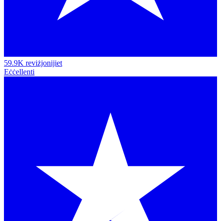
59.9K reviżjonijiet
Eċċellenti