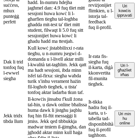
ħadd. In-numru ħdejha
suċċess,
reviżjonijiet
Uri
jagħmel dan: 4.9 fuq tliet mitt
mhux
flimkien, u l-
kowċis
sessjoni huwa kowċ li l-
ippruvati
punteġġ
istorja tal-
għarfien tiegħu tal-logħba
perfett
feedback
għadda mit-test ta' tliet mitt
fuq il-profil.
student, filwaqt li 5.0 fuq sitt
sessjonijiet huwa kowċ li
għadu ħadd ma ttestjah.
Kull kowċ jistabbilixxi r-rata
tiegħu, u n-numru jsegwi d-
Ir-rata fis-
domanda u l-livell aktar milli
Dak li trid
siegħa fuq
l-kwalità tat-tagħlim. Jekk qatt
Uri l-
tonfoq fuq
il-karta, diġà
ma ħadt sessjoni, ibda minn
għażliet
l-ewwel
kkonvertita
irħas
isfel tal-firxa: siegħa waħda
siegħa
fil-munita
turik x'inhu verament ħażin
tiegħek.
fil-logħob tiegħek, u tista'
tonfoq aktar ladarba tkun taf.
Il-kowċis jinsabu f'kull żona
It-tikka
tal-ħin, u dawk online bħalissa
ħadra fuq il-
huma dawk li jistgħu jaqblu
karta, u t-
Uri min
Jekk tridx
fuq ħin fil-ftit messaġġi li
tabella tad-
hu
tibda llum
jmiss. Jekk qed tibbukkja
online
disponibbiltà
madwar tmiem il-ġimgħa, dan
fuq il-profil
jgħodd aktar minn kull ħaġa
tagħhom.
oħra f'din il-lista.