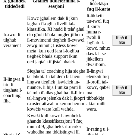
X'għandek
Għaliex tiddetermina s-
tiċċekkja
tiddeċiedi
sessjoni
fuq il-karta
It-tikketti
Kowċ jgħallem dak li jkun
tar-rwol fuq
lagħab fl-ogħla livelli tal-
il-karta —
klassifika. Xi ħadd li tela' għal
huma r-
Ir-rwol li
elo għoli bħala jungler jifhem
rwoli li
Iftaħ il-
tilgħab
il-movimenti tiegħek fl-ewwel
lagħab il-
filtri
verament
żewġ minuti; l-istess kowċ
kowċ, mhux
meta jkun qed jara l-logħba
dawk li se
tiegħek bħala support ikun
jitkellem
qed jaqta' kif jista' bħalek.
dwarhom.
Siegħa ta' coaching hija siegħa
Il-lingwi
ta' taħdit. Li taħdem bit-tieni
elenkati fuq
Il-lingwa li
lingwa tiegħek jiswielek in-
il-profil tal-
trid li
nuance, li hija l-unika parti li
kowċ, qabel
Iftaħ il-
tingħata l-
ta' min tħallas għaliha. Il-filtru
ma
filtri
coaching
tal-lingwa jelenka dak li jkopri
tibbukkja
fiha
r-roster attwali u kemm hemm
aktar milli
kowċis wara kull waħda.
wara.
Kważi kull kowċ hawnhekk
għandu klassifikazzjoni 'l fuq
minn 4.9, għalhekk il-marka
Ir-rating u l-
waħedha ma tiddistingwi lil
Storja ta'
għadd ta'