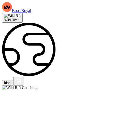
BoostRoyal
Wild Rift
Idħol