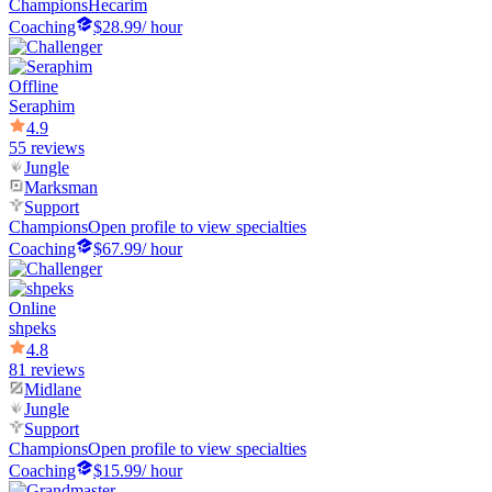
Champions
Hecarim
Coaching
$28.99
/ hour
Offline
Seraphim
4.9
55 reviews
Jungle
Marksman
Support
Champions
Open profile to view specialties
Coaching
$67.99
/ hour
Online
shpeks
4.8
81 reviews
Midlane
Jungle
Support
Champions
Open profile to view specialties
Coaching
$15.99
/ hour