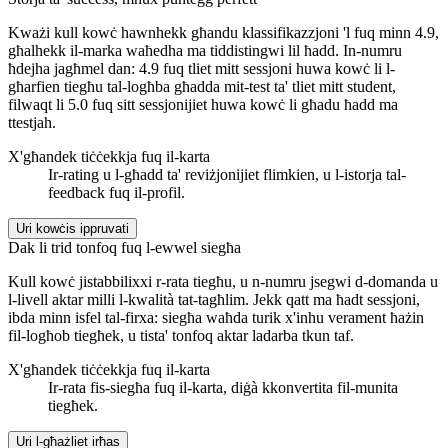
Kważi kull kowċ hawnhekk għandu klassifikazzjoni 'l fuq minn 4.9,
għalhekk il-marka waħedha ma tiddistingwi lil ħadd. In-numru
ħdejha jagħmel dan: 4.9 fuq tliet mitt sessjoni huwa kowċ li l-
għarfien tiegħu tal-logħba għadda mit-test ta' tliet mitt student,
filwaqt li 5.0 fuq sitt sessjonijiet huwa kowċ li għadu ħadd ma
ttestjah.
X'għandek tiċċekkja fuq il-karta
Ir-rating u l-għadd ta' reviżjonijiet flimkien, u l-istorja tal-
feedback fuq il-profil.
Uri kowċis ippruvati
Dak li trid tonfoq fuq l-ewwel siegħa
Kull kowċ jistabbilixxi r-rata tiegħu, u n-numru jsegwi d-domanda u
l-livell aktar milli l-kwalità tat-tagħlim. Jekk qatt ma ħadt sessjoni,
ibda minn isfel tal-firxa: siegħa waħda turik x'inhu verament ħażin
fil-logħob tiegħek, u tista' tonfoq aktar ladarba tkun taf.
X'għandek tiċċekkja fuq il-karta
Ir-rata fis-siegħa fuq il-karta, diġà kkonvertita fil-munita
tiegħek.
Uri l-għażliet irħas