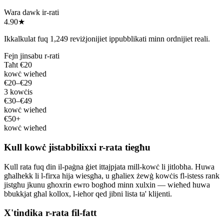
Wara dawk ir-rati
4.90
★
Ikkalkulat fuq 1,249 reviżjonijiet ippubblikati minn ordnijiet reali.
Fejn jinsabu r-rati
Taħt €20
kowċ wieħed
€20–€29
3 kowċis
€30–€49
kowċ wieħed
€50+
kowċ wieħed
Kull kowċ jistabbilixxi r-rata tiegħu
Kull rata fuq din il-paġna ġiet ittajpjata mill-kowċ li jitlobha. Huwa
għalhekk li l-firxa hija wiesgħa, u għaliex żewġ kowċis fl-istess rank
jistgħu jkunu għoxrin ewro bogħod minn xulxin — wieħed huwa
bbukkjat għal kollox, l-ieħor qed jibni lista ta' klijenti.
X'tindika r-rata fil-fatt