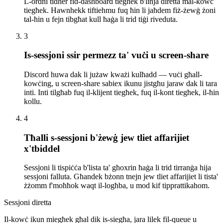
L-ordni tidher fid-dashboard tiegħek b'linja diretta mal-kowċ
tiegħek. Hawnhekk tiftiehmu fuq ħin li jaħdem fiż-żewġ żoni
tal-ħin u fejn tibgħat kull ħaġa li trid tiġi riveduta.
3
Is-sessjoni ssir permezz ta' vuċi u screen-share
Discord huwa dak li jużaw kważi kulħadd — vuċi għall-
kowċing, u screen-share sabiex ikunu jistgħu jaraw dak li tara
inti. Inti tilgħab fuq il-klijent tiegħek, fuq il-kont tiegħek, il-ħin
kollu.
4
Tħalli s-sessjoni b'żewġ jew tliet affarijiet
x'tbiddel
Sessjoni li tispiċċa b'lista ta' għoxrin ħaġa li trid tirranġa hija
sessjoni falluta. Għandek bżonn tnejn jew tliet affarijiet li tista'
żżomm f'moħħok waqt il-logħba, u mod kif tipprattikahom.
Sessjoni diretta
Il-kowċ ikun miegħek għal dik is-siegħa, jara lilek fil-queue u