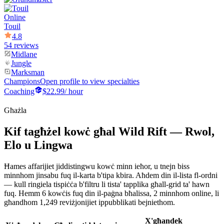
Online
Touil
4.8
54 reviews
Midlane
Jungle
Marksman
Champions
Open profile to view specialties
Coaching
$22.99
/ hour
Għażla
Kif tagħżel kowċ għal Wild Rift — Rwol,
Elo u Lingwa
Ħames affarijiet jiddistingwu kowċ minn ieħor, u tnejn biss
minnhom jinsabu fuq il-karta b'tipa kbira. Aħdem din il-lista fl-ordni
— kull ringiela tispiċċa b'filtru li tista' tapplika għall-grid ta' hawn
fuq. Hemm 6 kowċis fuq din il-paġna bħalissa, 2 minnhom online, li
għandhom 1,249 reviżjonijiet ippubblikati bejniethom.
X'għandek