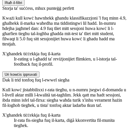
Iftaħ il-filtri
Storja ta' suċċess, mhux punteġġ perfett
Kważi kull kowċ hawnhekk għandu klassifikazzjoni 'l fuq minn 4.9,
għalhekk il-marka waħedha ma tiddistingwi lil ħadd. In-numru
ħdejha jagħmel dan: 4.9 fuq tliet mitt sessjoni huwa kowċ li l-
għarfien tiegħu tal-logħba għadda mit-test ta' tliet mitt student,
filwaqt li 5.0 fuq sitt sessjonijiet huwa kowċ li għadu ħadd ma
ttestjah.
X'għandek tiċċekkja fuq il-karta
Ir-rating u l-għadd ta' reviżjonijiet flimkien, u l-istorja tal-
feedback fuq il-profil.
Uri kowċis ippruvati
Dak li trid tonfoq fuq l-ewwel siegħa
Kull kowċ jistabbilixxi r-rata tiegħu, u n-numru jsegwi d-domanda u
l-livell aktar milli l-kwalità tat-tagħlim. Jekk qatt ma ħadt sessjoni,
ibda minn isfel tal-firxa: siegħa waħda turik x'inhu verament ħażin
fil-logħob tiegħek, u tista' tonfoq aktar ladarba tkun taf.
X'għandek tiċċekkja fuq il-karta
Ir-rata fis-siegħa fuq il-karta, diġà kkonvertita fil-munita
tiegħek.