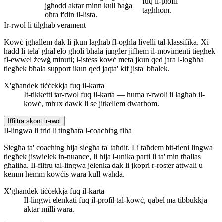
fuq il-profil
jgħodd aktar minn kull ħaġa
tagħhom.
oħra f'din il-lista.
Ir-rwol li tilgħab verament
Kowċ jgħallem dak li jkun lagħab fl-ogħla livelli tal-klassifika. Xi
ħadd li tela' għal elo għoli bħala jungler jifhem il-movimenti tiegħek
fl-ewwel żewġ minuti; l-istess kowċ meta jkun qed jara l-logħba
tiegħek bħala support ikun qed jaqta' kif jista' bħalek.
X'għandek tiċċekkja fuq il-karta
It-tikketti tar-rwol fuq il-karta — huma r-rwoli li lagħab il-
kowċ, mhux dawk li se jitkellem dwarhom.
Iffiltra skont ir-rwol
Il-lingwa li trid li tingħata l-coaching fiha
Siegħa ta' coaching hija siegħa ta' taħdit. Li taħdem bit-tieni lingwa
tiegħek jiswielek in-nuance, li hija l-unika parti li ta' min tħallas
għaliha. Il-filtru tal-lingwa jelenka dak li jkopri r-roster attwali u
kemm hemm kowċis wara kull waħda.
X'għandek tiċċekkja fuq il-karta
Il-lingwi elenkati fuq il-profil tal-kowċ, qabel ma tibbukkja
aktar milli wara.