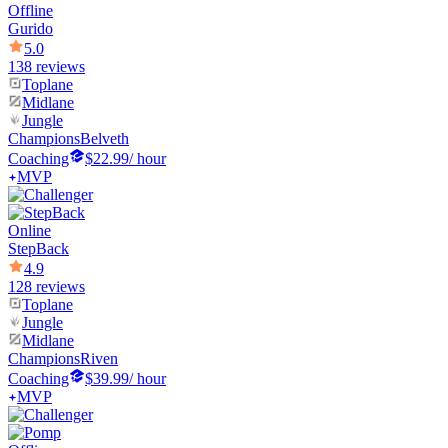
Offline
Gurido
5.0
138 reviews
Toplane
Midlane
Jungle
Champions
Belveth
Coaching
$22.99
/ hour
MVP
Online
StepBack
4.9
128 reviews
Toplane
Jungle
Midlane
Champions
Riven
Coaching
$39.99
/ hour
MVP