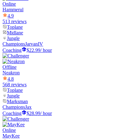
Online
Hammerul
4.9
513 reviews
Toplane
Midlane
Jungle
Champions
JarvanIV
Coaching
$22.99
/ hour
Offline
Neakron
4.8
568 reviews
Toplane
Jungle
Marksman
Champions
Jax
Coaching
$28.99
/ hour
Online
MayKee