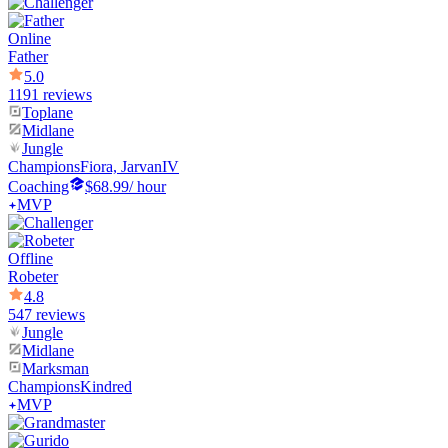
Online
Father
5.0
1191 reviews
Toplane
Midlane
Jungle
Champions
Fiora, JarvanIV
Coaching
$68.99
/ hour
MVP
Offline
Robeter
4.8
547 reviews
Jungle
Midlane
Marksman
Champions
Kindred
MVP