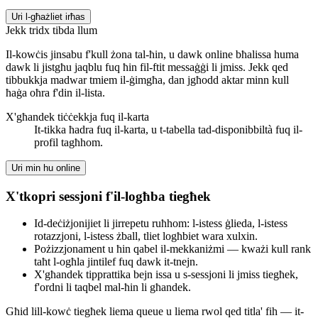
Uri l-għażliet irħas
Jekk tridx tibda llum
Il-kowċis jinsabu f'kull żona tal-ħin, u dawk online bħalissa huma
dawk li jistgħu jaqblu fuq ħin fil-ftit messaġġi li jmiss. Jekk qed
tibbukkja madwar tmiem il-ġimgħa, dan jgħodd aktar minn kull
ħaġa oħra f'din il-lista.
X'għandek tiċċekkja fuq il-karta
It-tikka ħadra fuq il-karta, u t-tabella tad-disponibbiltà fuq il-
profil tagħhom.
Uri min hu online
X'tkopri sessjoni f'il-logħba tiegħek
Id-deċiżjonijiet li jirrepetu ruħhom: l-istess ġlieda, l-istess
rotazzjoni, l-istess żball, tliet logħbiet wara xulxin.
Pożizzjonament u ħin qabel il-mekkaniżmi — kważi kull rank
taħt l-ogħla jintilef fuq dawk it-tnejn.
X'għandek tipprattika bejn issa u s-sessjoni li jmiss tiegħek,
f'ordni li taqbel mal-ħin li għandek.
Għid lill-kowċ tiegħek liema queue u liema rwol qed titla' fih — it-