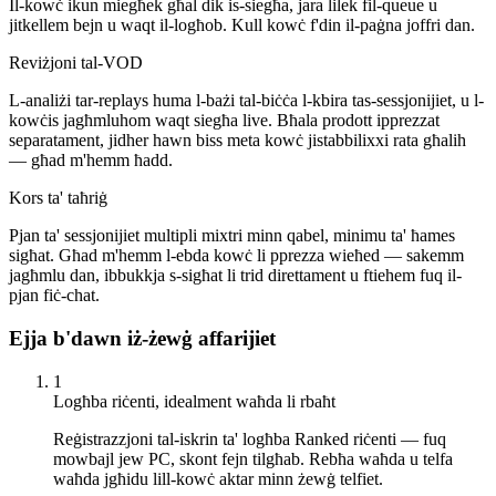
Il-kowċ ikun miegħek għal dik is-siegħa, jara lilek fil-queue u
jitkellem bejn u waqt il-logħob. Kull kowċ f'din il-paġna joffri dan.
Reviżjoni tal-VOD
L-analiżi tar-replays huma l-bażi tal-biċċa l-kbira tas-sessjonijiet, u l-
kowċis jagħmluhom waqt siegħa live. Bħala prodott ipprezzat
separatament, jidher hawn biss meta kowċ jistabbilixxi rata għalih
— għad m'hemm ħadd.
Kors ta' taħriġ
Pjan ta' sessjonijiet multipli mixtri minn qabel, minimu ta' ħames
sigħat. Għad m'hemm l-ebda kowċ li pprezza wieħed — sakemm
jagħmlu dan, ibbukkja s-sigħat li trid direttament u ftiehem fuq il-
pjan fiċ-chat.
Ejja b'dawn iż-żewġ affarijiet
1
Logħba riċenti, idealment waħda li rbaħt
Reġistrazzjoni tal-iskrin ta' logħba Ranked riċenti — fuq
mowbajl jew PC, skont fejn tilgħab. Rebħa waħda u telfa
waħda jgħidu lill-kowċ aktar minn żewġ telfiet.