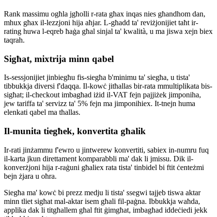
Rank massimu ogħla jgħolli r-rata għax inqas nies għandhom dan,
mhux għax il-lezzjoni hija aħjar. L-għadd ta' reviżjonijiet taħt ir-
rating huwa l-eqreb ħaġa għal sinjal ta' kwalità, u ma jiswa xejn biex
taqrah.
Sigħat, mixtrija minn qabel
Is-sessjonijiet jinbiegħu fis-siegħa b'minimu ta' siegħa, u tista'
tibbukkja diversi f'daqqa. Il-kowċ jitħallas bir-rata mmultiplikata bis-
sigħat; il-checkout imbagħad iżid il-VAT fejn pajjiżek jimponiha,
jew tariffa ta' servizz ta' 5% fejn ma jimponihiex. It-tnejn huma
elenkati qabel ma tħallas.
Il-munita tiegħek, konvertita għalik
Ir-rati jinżammu f'ewro u jintwerew konvertiti, sabiex in-numru fuq
il-karta jkun direttament komparabbli ma' dak li jmissu. Dik il-
konverżjoni hija r-raġuni għaliex rata tista' tinbidel bi ftit ċenteżmi
bejn żjara u oħra.
Siegħa ma' kowċ bi prezz medju li tista' ssegwi tajjeb tiswa aktar
minn tliet sigħat mal-aktar isem għali fil-paġna. Ibbukkja waħda,
applika dak li titgħallem għal ftit ġimgħat, imbagħad iddeċiedi jekk