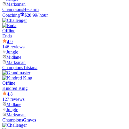
Marksman
Champions
Hecarim
Coaching
$28.99
/ hour
Offline
Enda
4.9
146 reviews
Jungle
Midlane
Marksman
Champions
Tristana
Offline
Kindred King
4.8
127 reviews
Midlane
Jungle
Marksman
Champions
Graves