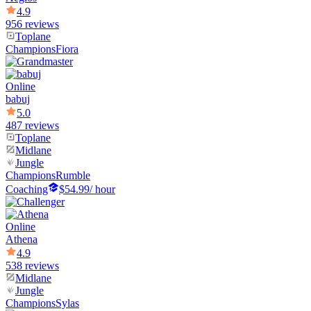
4.9
956 reviews
Toplane
Champions
Fiora
Online
babuj
5.0
487 reviews
Toplane
Midlane
Jungle
Champions
Rumble
Coaching
$54.99
/ hour
Online
Athena
4.9
538 reviews
Midlane
Jungle
Champions
Sylas