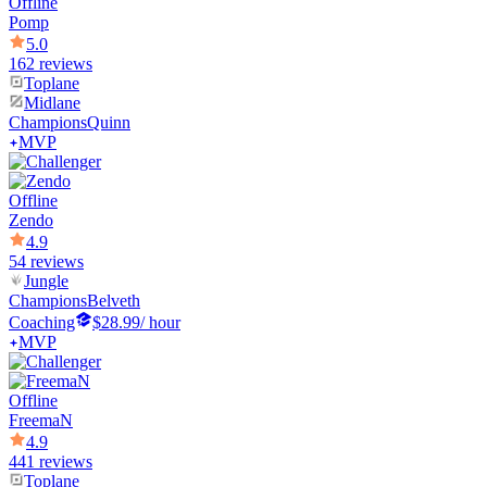
Offline
Pomp
5.0
162 reviews
Toplane
Midlane
Champions
Quinn
MVP
Offline
Zendo
4.9
54 reviews
Jungle
Champions
Belveth
Coaching
$28.99
/ hour
MVP
Offline
FreemaN
4.9
441 reviews
Toplane