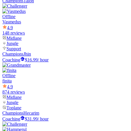
Champions
Talon
Offline
Vasmedus
4.9
148 reviews
Midlane
Jungle
Support
Champions
Jhin
Coaching
$16.99
/ hour
Offline
finita
4.9
874 reviews
Midlane
Jungle
Toplane
Champions
Hecarim
Coaching
$31.99
/ hour