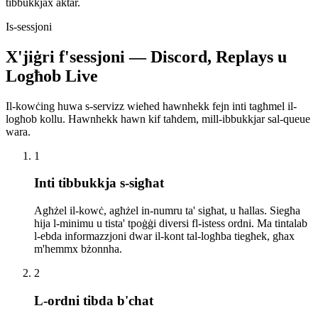
tibbukkjax aktar.
Is-sessjoni
X'jiġri f'sessjoni — Discord, Replays u
Logħob Live
Il-kowċing huwa s-servizz wieħed hawnhekk fejn inti tagħmel il-
logħob kollu. Hawnhekk hawn kif taħdem, mill-ibbukkjar sal-queue
wara.
1
Inti tibbukkja s-sigħat
Agħżel il-kowċ, agħżel in-numru ta' sigħat, u ħallas. Siegħa
hija l-minimu u tista' tpoġġi diversi fl-istess ordni. Ma tintalab
l-ebda informazzjoni dwar il-kont tal-logħba tiegħek, għax
m'hemmx bżonnha.
2
L-ordni tibda b'chat