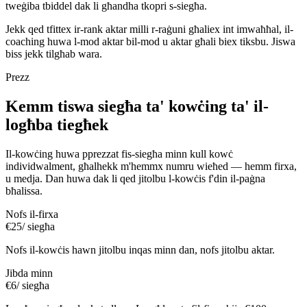
tweġiba tbiddel dak li għandha tkopri s-siegħa.
Jekk qed tfittex ir-rank aktar milli r-raġuni għaliex int imwaħħal, il-
coaching huwa l-mod aktar bil-mod u aktar għali biex tiksbu. Jiswa
biss jekk tilgħab wara.
Prezz
Kemm tiswa siegħa ta' kowċing ta' il-
logħba tiegħek
Il-kowċing huwa pprezzat fis-siegħa minn kull kowċ
individwalment, għalhekk m'hemmx numru wieħed — hemm firxa,
u medja. Dan huwa dak li qed jitolbu l-kowċis f'din il-paġna
bħalissa.
Nofs il-firxa
€25
/ siegħa
Nofs il-kowċis hawn jitolbu inqas minn dan, nofs jitolbu aktar.
Jibda minn
€6
/ siegħa