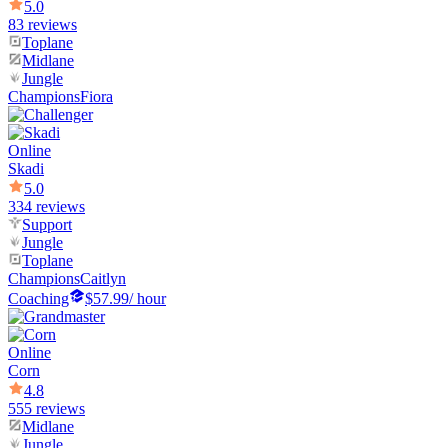
5.0
83 reviews
Toplane
Midlane
Jungle
Champions
Fiora
Online
Skadi
5.0
334 reviews
Support
Jungle
Toplane
Champions
Caitlyn
Coaching
$57.99
/ hour
Online
Corn
4.8
555 reviews
Midlane
Jungle