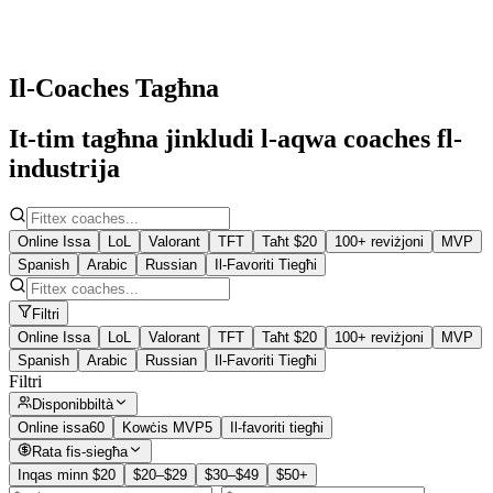
Il-Coaches Tagħna
It-tim tagħna jinkludi l-aqwa coaches fl-
industrija
Online Issa
LoL
Valorant
TFT
Taħt $20
100+ reviżjoni
MVP
Spanish
Arabic
Russian
Il-Favoriti Tiegħi
Filtri
Online Issa
LoL
Valorant
TFT
Taħt $20
100+ reviżjoni
MVP
Spanish
Arabic
Russian
Il-Favoriti Tiegħi
Filtri
Disponibbiltà
Online issa
60
Kowċis MVP
5
Il-favoriti tiegħi
Rata fis-siegħa
Inqas minn $20
$20–$29
$30–$49
$50+