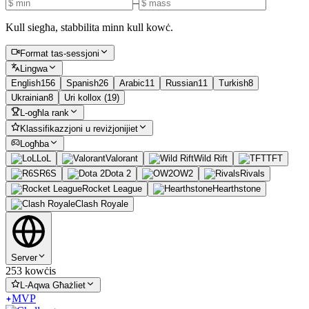
–
Kull siegħa, stabbilita minn kull kowċ.
Format tas-sessjoni
Lingwa
English
156
Spanish
26
Arabic
11
Russian
11
Turkish
8
Ukrainian
8
Uri kollox (19)
L-ogħla rank
Klassifikazzjoni u reviżjonijiet
Logħba
LoL
Valorant
Wild Rift
TFT
R6S
Dota 2
OW2
Rivals
Rocket League
Hearthstone
Clash Royale
Server
253 kowċis
L-Aqwa Għażliet
MVP