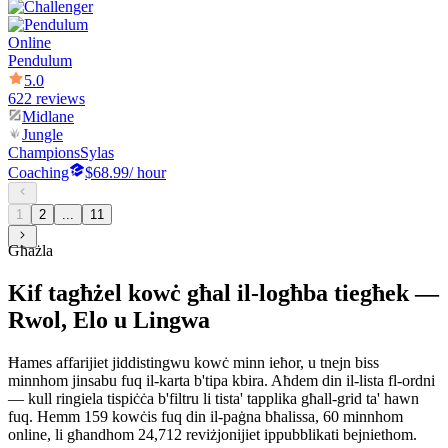
Online
Pendulum
5.0
622 reviews
Midlane
Jungle
Champions
Sylas
Coaching
$68.99
/ hour
1
2
...
11
Għażla
Kif tagħżel kowċ għal il-logħba tiegħek —
Rwol, Elo u Lingwa
Ħames affarijiet jiddistingwu kowċ minn ieħor, u tnejn biss
minnhom jinsabu fuq il-karta b'tipa kbira. Aħdem din il-lista fl-ordni
— kull ringiela tispiċċa b'filtru li tista' tapplika għall-grid ta' hawn
fuq. Hemm 159 kowċis fuq din il-paġna bħalissa, 60 minnhom
online, li għandhom 24,712 reviżjonijiet ippubblikati bejniethom.