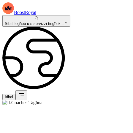
BoostRoyal
Sib il-logħob u s-servizzi tiegħek...
Idħol