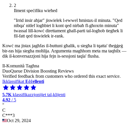
2
Ilment speċifiku wieħed
"Irrid insir aħjar" jiswielek l-ewwel ħmistax-il minuta. "Qed
nibqa' nitlef logħbiet li kont qed nirbaħ fl-għoxrin minuta"
twassal lill-kowċ direttament għall-parti tal-logħob tiegħek li
fil-fatt qed tiswielek ir-rank.
Kowċ ma jistax jagħfas il-buttuni għalik, u siegħa li tqatta' tħeġġeġ
bir-ras hija siegħa moħlija. Argumenta magħhom meta ma taqbilx —
dik il-konversazzjoni hija fejn is-sessjoni taqla' flusha.
Il-Komunità Tagħna
DuoQueue Division Boosting Reviews
Verified feedback from customers who ordered this exact service.
Ikklassifikat
Eċċellenti
5.7K
klassifikazzjonijiet tal-klijenti
4.92
/ 5
"
C
C***3
Oct 29, 2024