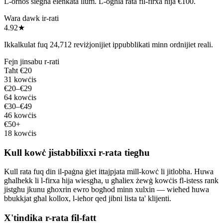
L-orħos siegħa elenkata llum. L-ogħla rata fil-firxa hija €100.
Wara dawk ir-rati
4.92
★
Ikkalkulat fuq 24,712 reviżjonijiet ippubblikati minn ordnijiet reali.
Fejn jinsabu r-rati
Taħt €20
31 kowċis
€20–€29
64 kowċis
€30–€49
46 kowċis
€50+
18 kowċis
Kull kowċ jistabbilixxi r-rata tiegħu
Kull rata fuq din il-paġna ġiet ittajpjata mill-kowċ li jitlobha. Huwa
għalhekk li l-firxa hija wiesgħa, u għaliex żewġ kowċis fl-istess rank
jistgħu jkunu għoxrin ewro bogħod minn xulxin — wieħed huwa
bbukkjat għal kollox, l-ieħor qed jibni lista ta' klijenti.
X'tindika r-rata fil-fatt