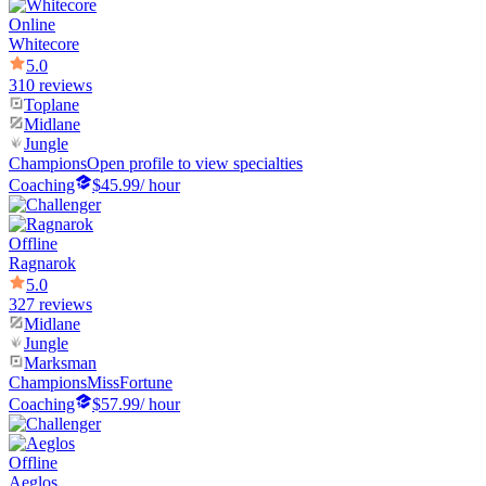
Online
Whitecore
5.0
310 reviews
Toplane
Midlane
Jungle
Champions
Open profile to view specialties
Coaching
$45.99
/ hour
Offline
Ragnarok
5.0
327 reviews
Midlane
Jungle
Marksman
Champions
MissFortune
Coaching
$57.99
/ hour
Offline
Aeglos