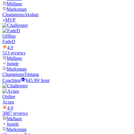
Midlane
Marksman
Champions
Akshan
MVP
Offline
FadeD
4.9
513 reviews
Midlane
Jungle
Marksman
Champions
Tristana
Coaching
$45.99
/ hour
Online
Acura
4.9
3087 reviews
Midlane
Jungle
Marksman