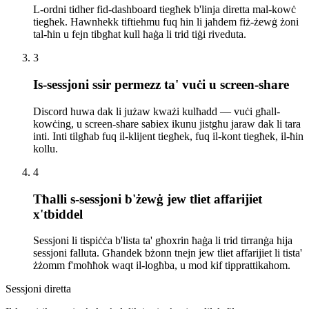
L-ordni tidher fid-dashboard tiegħek b'linja diretta mal-kowċ
tiegħek. Hawnhekk tiftiehmu fuq ħin li jaħdem fiż-żewġ żoni
tal-ħin u fejn tibgħat kull ħaġa li trid tiġi riveduta.
3
Is-sessjoni ssir permezz ta' vuċi u screen-share
Discord huwa dak li jużaw kważi kulħadd — vuċi għall-
kowċing, u screen-share sabiex ikunu jistgħu jaraw dak li tara
inti. Inti tilgħab fuq il-klijent tiegħek, fuq il-kont tiegħek, il-ħin
kollu.
4
Tħalli s-sessjoni b'żewġ jew tliet affarijiet
x'tbiddel
Sessjoni li tispiċċa b'lista ta' għoxrin ħaġa li trid tirranġa hija
sessjoni falluta. Għandek bżonn tnejn jew tliet affarijiet li tista'
żżomm f'moħħok waqt il-logħba, u mod kif tipprattikahom.
Sessjoni diretta