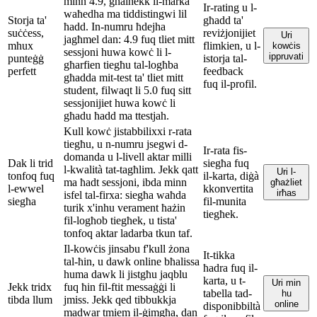
minn 4.9, għalhekk il-marka
Ir-rating u l-
waħedha ma tiddistingwi lil
Storja ta'
għadd ta'
ħadd. In-numru ħdejha
suċċess,
reviżjonijiet
Uri
jagħmel dan: 4.9 fuq tliet mitt
mhux
flimkien, u l-
kowċis
sessjoni huwa kowċ li l-
ippruvati
punteġġ
istorja tal-
għarfien tiegħu tal-logħba
perfett
feedback
għadda mit-test ta' tliet mitt
fuq il-profil.
student, filwaqt li 5.0 fuq sitt
sessjonijiet huwa kowċ li
għadu ħadd ma ttestjah.
Kull kowċ jistabbilixxi r-rata
tiegħu, u n-numru jsegwi d-
Ir-rata fis-
domanda u l-livell aktar milli
Dak li trid
siegħa fuq
l-kwalità tat-tagħlim. Jekk qatt
Uri l-
tonfoq fuq
il-karta, diġà
ma ħadt sessjoni, ibda minn
għażliet
l-ewwel
kkonvertita
irħas
isfel tal-firxa: siegħa waħda
siegħa
fil-munita
turik x'inhu verament ħażin
tiegħek.
fil-logħob tiegħek, u tista'
tonfoq aktar ladarba tkun taf.
Il-kowċis jinsabu f'kull żona
It-tikka
tal-ħin, u dawk online bħalissa
ħadra fuq il-
huma dawk li jistgħu jaqblu
karta, u t-
Uri min
Jekk tridx
fuq ħin fil-ftit messaġġi li
tabella tad-
hu
tibda llum
jmiss. Jekk qed tibbukkja
online
disponibbiltà
madwar tmiem il-ġimgħa, dan