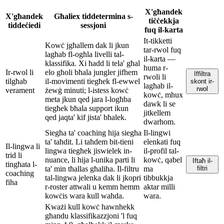
X'għandek
X'għandek
Għaliex tiddetermina s-
tiċċekkja
tiddeċiedi
sessjoni
fuq il-karta
It-tikketti
Kowċ jgħallem dak li jkun
tar-rwol fuq
lagħab fl-ogħla livelli tal-
il-karta —
klassifika. Xi ħadd li tela' għal
huma r-
Ir-rwol li
elo għoli bħala jungler jifhem
Iffiltra
rwoli li
tilgħab
il-movimenti tiegħek fl-ewwel
skont ir-
lagħab il-
rwol
verament
żewġ minuti; l-istess kowċ
kowċ, mhux
meta jkun qed jara l-logħba
dawk li se
tiegħek bħala support ikun
jitkellem
qed jaqta' kif jista' bħalek.
dwarhom.
Siegħa ta' coaching hija siegħa
Il-lingwi
ta' taħdit. Li taħdem bit-tieni
elenkati fuq
Il-lingwa li
lingwa tiegħek jiswielek in-
il-profil tal-
trid li
nuance, li hija l-unika parti li
kowċ, qabel
Iftaħ il-
tingħata l-
ta' min tħallas għaliha. Il-filtru
ma
filtri
coaching
tal-lingwa jelenka dak li jkopri
tibbukkja
fiha
r-roster attwali u kemm hemm
aktar milli
kowċis wara kull waħda.
wara.
Kważi kull kowċ hawnhekk
għandu klassifikazzjoni 'l fuq