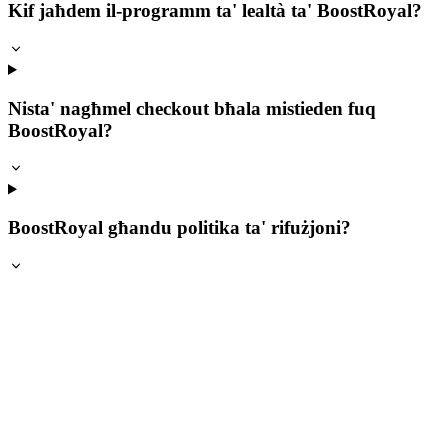
Kif jaħdem il-programm ta' lealtà ta' BoostRoyal?
Nista' nagħmel checkout bħala mistieden fuq
BoostRoyal?
BoostRoyal għandu politika ta' rifużjoni?