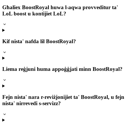
Għaliex BoostRoyal huwa l-aqwa provveditur ta'
LoL boost u kontijiet LoL?
Kif nista' nafda lil BoostRoyal?
Liema reġjuni huma appoġġjati minn BoostRoyal?
Fejn nista' nara r-reviżjonijiet ta' BoostRoyal, u fejn
nista' nirrevedi s-servizz?