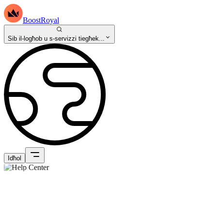
BoostRoyal
Sib il-logħob u s-servizzi tiegħek...
Idħol