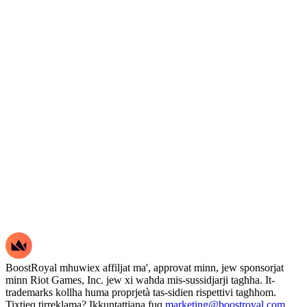
BoostRoyal mhuwiex affiljat ma', approvat minn, jew sponsorjat
minn Riot Games, Inc. jew xi waħda mis-sussidjarji tagħha. It-
trademarks kollha huma proprjetà tas-sidien rispettivi tagħhom.
Tixtieq tirreklama? Ikkuntattjana fuq
marketing@boostroyal.com