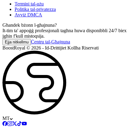
Termini tal-użu
Politika tal-privatezza
Avviż DMCA
Għandek bżonn l-għajnuna?
It-tim ta' appoġġ professjonali tagħna huwa disponibbli 24/7 biex
jgħin f'kull mistoqsija.
Ċentru tal-Għajnuna
Ejja nitkellmu
BoostRoyal © 2026 - Id-Drittijiet Kollha Riservati
MT