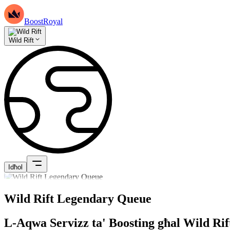
BoostRoyal
Wild Rift
Idħol
Wild Rift Legendary Queue
L-Aqwa Servizz ta' Boosting għal Wild Ri