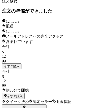
注文概要
If the account gets banned or lost due to any defect of our own you
注文の準備ができました
will receive a new account of the same type for free!
12 hours
配送
12 hours
メールアドレスへの完全アクセス
含まれています
合計
$
12
99
今すぐ購入
合計
$
12
99
約30分で開始
今すぐ購入
クイック決済
認定セラー
返金保証