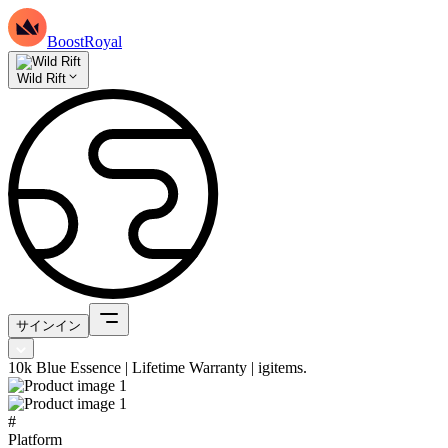
BoostRoyal
Wild Rift
サインイン
10k Blue Essence | Lifetime Warranty | igitems.
#
Platform