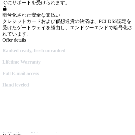
ぐにサポートを受けられます。
暗号化された安全な支払い
クレジットカードおよび仮想通貨の決済は、PCI-DSS認定を
受けたゲートウェイを経由し、エンドツーエンドで暗号化さ
れています。
Offer details
Ranked ready, fresh unranked
Lifetime Warranty
Full E-mail access
Hand leveled
Lifetime Warranty: