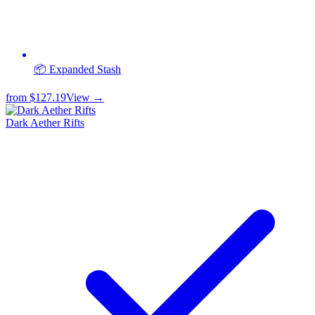
📦 Expanded Stash
from
$127.19
View →
Dark Aether Rifts