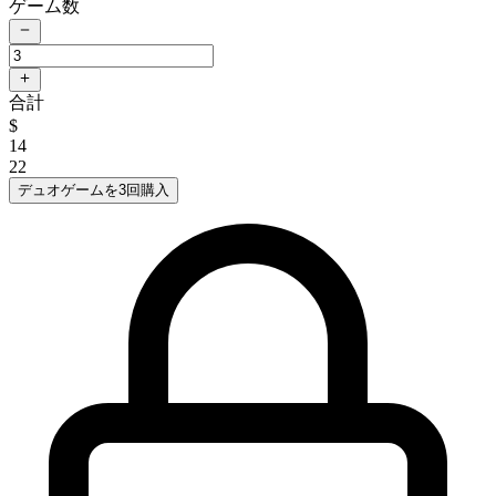
ゲーム数
合計
$
14
22
デュオゲームを3回購入