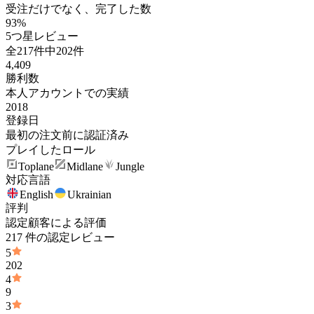
受注だけでなく、完了した数
93%
5つ星レビュー
全217件中202件
4,409
勝利数
本人アカウントでの実績
2018
登録日
最初の注文前に認証済み
プレイしたロール
Toplane
Midlane
Jungle
対応言語
English
Ukrainian
評判
認定顧客による評価
217 件の認定レビュー
5
202
4
9
3