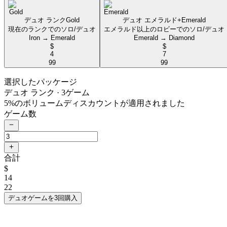
デュオ ランク
Gold
デュオ エメラルド+
Emerald
現在のランクでのソロ/デュオ
エメラルド以上のロビーでのソロ/デュオ
Iron → Emerald
Emerald → Diamond
$
$
4
7
99
99
選択したパッケージ
デュオ ランク
· 3ゲーム
5%のボリュームディスカウントが適用されました
ゲーム数
合計
$
14
22
デュオゲームを3回購入