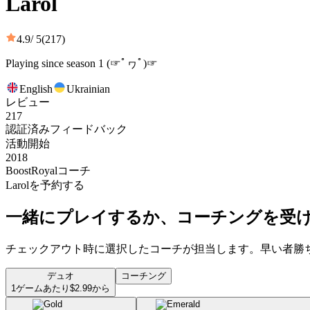
Larol
4.9
/ 5
(217)
Playing since season 1 (☞ﾟヮﾟ)☞
English
Ukrainian
レビュー
217
認証済みフィードバック
活動開始
2018
BoostRoyalコーチ
Larolを予約する
一緒にプレイするか、コーチングを受
チェックアウト時に選択したコーチが担当します。早い者勝
デュオ
コーチング
1ゲームあたり$2.99から