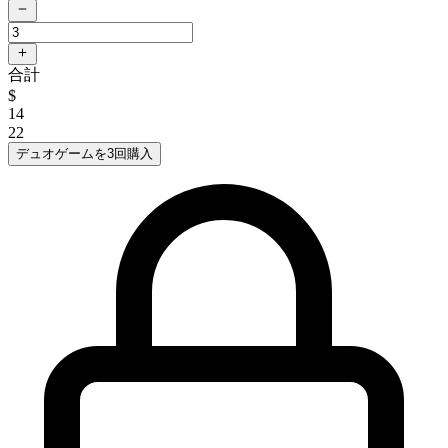
合計
$
14
22
デュオゲームを3回購入