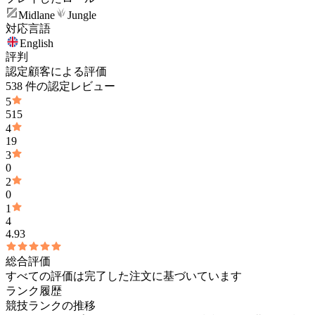
Midlane
Jungle
対応言語
English
評判
認定顧客による評価
538 件の認定レビュー
5
515
4
19
3
0
2
0
1
4
4.93
総合評価
すべての評価は完了した注文に基づいています
ランク履歴
競技ランクの推移