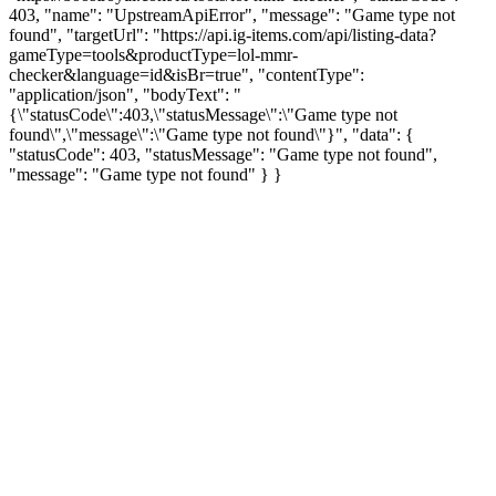
403, "name": "UpstreamApiError", "message": "Game type not
found", "targetUrl": "https://api.ig-items.com/api/listing-data?
gameType=tools&productType=lol-mmr-
checker&language=id&isBr=true", "contentType":
"application/json", "bodyText": "
{\"statusCode\":403,\"statusMessage\":\"Game type not
found\",\"message\":\"Game type not found\"}", "data": {
"statusCode": 403, "statusMessage": "Game type not found",
"message": "Game type not found" } }