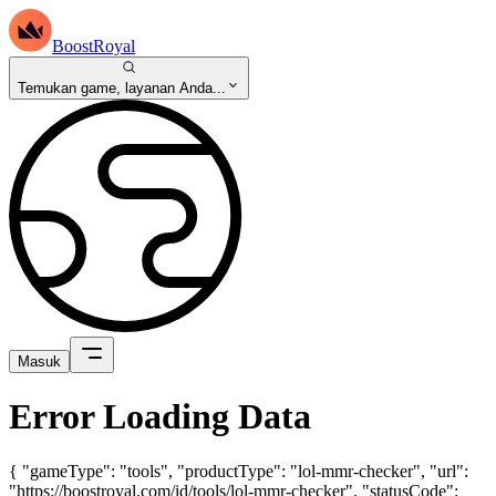
BoostRoyal
Temukan game, layanan Anda...
Masuk
Error Loading Data
{ "gameType": "tools", "productType": "lol-mmr-checker", "url":
"https://boostroyal.com/id/tools/lol-mmr-checker", "statusCode":