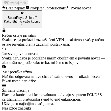
Povećaj rank
Brza naplata
Provjereni profesionalci
Povrat novca
™
BoostRoyal Shield
Kako štitimo vašu kupnju
Račun ostaje privatan
Svaka sesija prolazi kroz zaštićeni VPN — aktivnost vašeg računa
ostaje privatna prema zadanim postavkama.
Jamstvo povrata novca
Svaka narudžba je podržana našim obećanjem o povratu novca —
ako nešto ne prođe kako treba, mi ćemo to ispraviti.
24/7 podrška uživo
Naš tim odgovara na live chat 24 sata dnevno — nikada nećete
čekati usred narudžbe.
Šifrirana plaćanja
Plaćanja karticama i kriptovalutama odvijaju se putem PCI-DSS
certificiranih pristupnika s end-to-end enkripcijom.
Uživajte u najboljim značajkama.
Naš izbor značajki