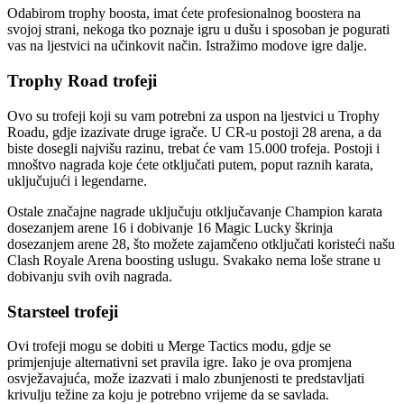
Odabirom trophy boosta, imat ćete profesionalnog boostera na
svojoj strani, nekoga tko poznaje igru u dušu i sposoban je pogurati
vas na ljestvici na učinkovit način. Istražimo modove igre dalje.
Trophy Road trofeji
Ovo su trofeji koji su vam potrebni za uspon na ljestvici u Trophy
Roadu, gdje izazivate druge igrače. U CR-u postoji 28 arena, a da
biste dosegli najvišu razinu, trebat će vam 15.000 trofeja. Postoji i
mnoštvo nagrada koje ćete otključati putem, poput raznih karata,
uključujući i legendarne.
Ostale značajne nagrade uključuju otključavanje Champion karata
dosezanjem arene 16 i dobivanje 16 Magic Lucky škrinja
dosezanjem arene 28, što možete zajamčeno otključati koristeći našu
Clash Royale Arena boosting uslugu. Svakako nema loše strane u
dobivanju svih ovih nagrada.
Starsteel trofeji
Ovi trofeji mogu se dobiti u Merge Tactics modu, gdje se
primjenjuje alternativni set pravila igre. Iako je ova promjena
osvježavajuća, može izazvati i malo zbunjenosti te predstavljati
krivulju težine za koju je potrebno vrijeme da se savlada.