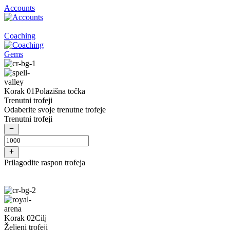
Accounts
Coaching
Gems
Korak 01
Polazišna točka
Trenutni trofeji
Odaberite svoje trenutne trofeje
Trenutni trofeji
Prilagodite raspon trofeja
Korak 02
Cilj
Željeni trofeji