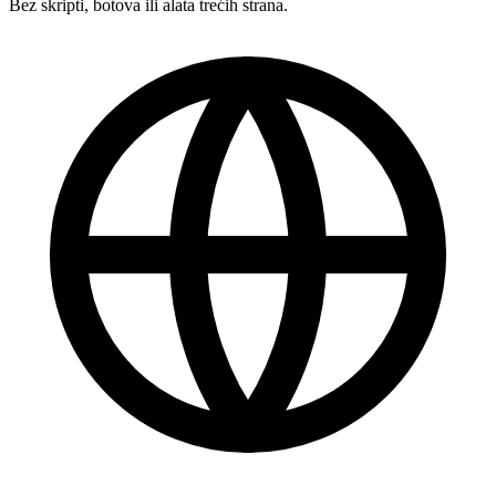
Bez skripti, botova ili alata trećih strana.
Savršeno! Mogu li pratiti napredak uživo?
Odlično, vi ste najbolji 🧡