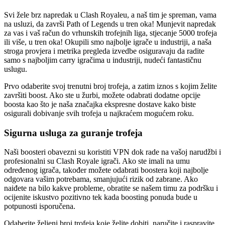
Svi žele brz napredak u Clash Royaleu, a naš tim je spreman, vama
na usluzi, da završi Path of Legends u tren oka! Munjevit napredak
za vas i vaš račun do vrhunskih trofejnih liga, stjecanje 5000 trofeja
ili više, u tren oka! Okupili smo najbolje igrače u industriji, a naša
stroga provjera i metrika pregleda izvedbe osiguravaju da radite
samo s najboljim carry igračima u industriji, nudeći fantastičnu
uslugu.
Prvo odaberite svoj trenutni broj trofeja, a zatim iznos s kojim želite
završiti boost. Ako ste u žurbi, možete odabrati dodatne opcije
boosta kao što je naša značajka ekspresne dostave kako biste
osigurali dobivanje svih trofeja u najkraćem mogućem roku.
Sigurna usluga za guranje trofeja
Naši boosteri obavezni su koristiti VPN dok rade na vašoj narudžbi i
profesionalni su Clash Royale igrači. Ako ste imali na umu
određenog igrača, također možete odabrati boostera koji najbolje
odgovara vašim potrebama, smanjujući rizik od zabrane. Ako
naiđete na bilo kakve probleme, obratite se našem timu za podršku i
ocijenite iskustvo pozitivno tek kada boosting ponuda bude u
potpunosti isporučena.
Odaberite željeni broj trofeja koje želite dobiti, naručite i raspravite