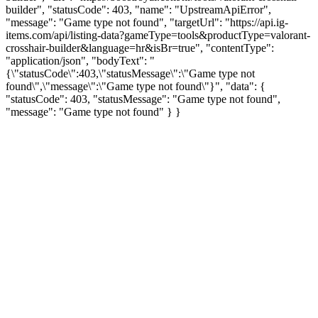
builder", "statusCode": 403, "name": "UpstreamApiError",
"message": "Game type not found", "targetUrl": "https://api.ig-
items.com/api/listing-data?gameType=tools&productType=valorant-
crosshair-builder&language=hr&isBr=true", "contentType":
"application/json", "bodyText": "
{\"statusCode\":403,\"statusMessage\":\"Game type not
found\",\"message\":\"Game type not found\"}", "data": {
"statusCode": 403, "statusMessage": "Game type not found",
"message": "Game type not found" } }