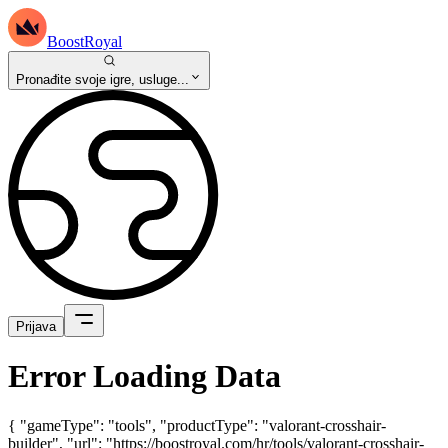
BoostRoyal
Pronađite svoje igre, usluge...
Prijava
Error Loading Data
{ "gameType": "tools", "productType": "valorant-crosshair-
builder", "url": "https://boostroyal.com/hr/tools/valorant-crosshair-