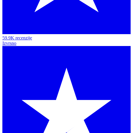
59.9K recenzije
Izvrsno