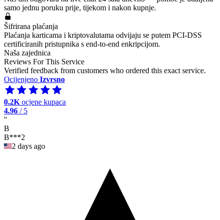
samo jednu poruku prije, tijekom i nakon kupnje.
Šifrirana plaćanja
Plaćanja karticama i kriptovalutama odvijaju se putem PCI-DSS
certificiranih pristupnika s end-to-end enkripcijom.
Naša zajednica
Reviews For This Service
Verified feedback from customers who ordered this exact service.
Ocijenjeno
Izvrsno
0.2K
ocjene kupaca
4.96
/ 5
"
B
B***2
2 days ago