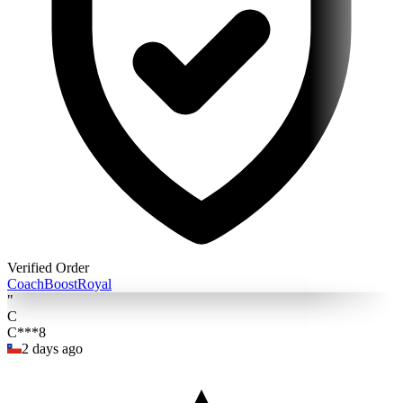
Verified Order
Coach
BoostRoyal
"
C
C***8
2 days ago