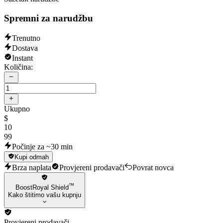
Spremni za narudžbu
Trenutno
Dostava
Instant
Količina:
Ukupno
$
10
99
Počinje za ~30 min
Kupi odmah
Brza naplata
Provjereni prodavači
Povrat novca
™
BoostRoyal Shield
Kako štitimo vašu kupnju
Provjereni prodavači