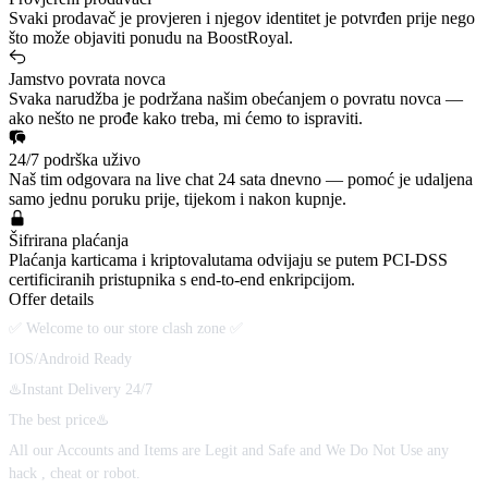
Svaki prodavač je provjeren i njegov identitet je potvrđen prije nego
što može objaviti ponudu na BoostRoyal.
Jamstvo povrata novca
Svaka narudžba je podržana našim obećanjem o povratu novca —
ako nešto ne prođe kako treba, mi ćemo to ispraviti.
24/7 podrška uživo
Naš tim odgovara na live chat 24 sata dnevno — pomoć je udaljena
samo jednu poruku prije, tijekom i nakon kupnje.
Šifrirana plaćanja
Plaćanja karticama i kriptovalutama odvijaju se putem PCI-DSS
certificiranih pristupnika s end-to-end enkripcijom.
Offer details
✅ Welcome to our store clash zone ✅
IOS/Android Ready
♨️Instant Delivery 24/7
The best price♨️
All our Accounts and Items are Legit and Safe and We Do Not Use any
hack , cheat or robot.