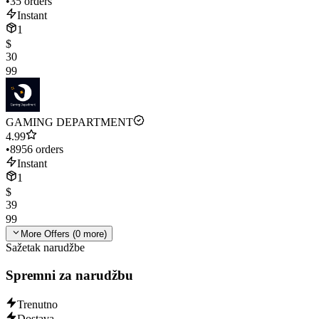
•
35 orders
Instant
1
$
30
99
GAMING DEPARTMENT
4.99
•
8956 orders
Instant
1
$
39
99
More Offers (
0
more)
Sažetak narudžbe
Spremni za narudžbu
Trenutno
Dostava