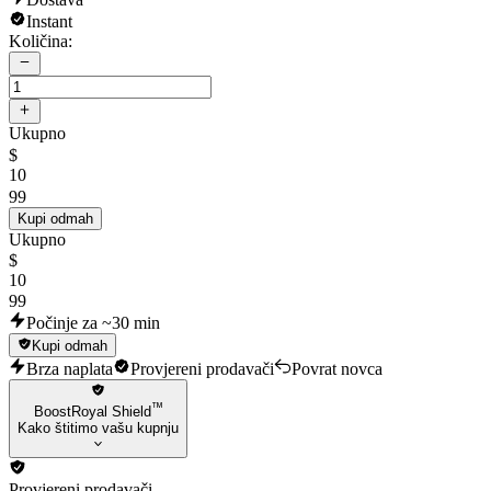
Instant
Količina:
Ukupno
$
10
99
Kupi odmah
Ukupno
$
10
99
Počinje za ~30 min
Kupi odmah
Brza naplata
Provjereni prodavači
Povrat novca
™
BoostRoyal Shield
Kako štitimo vašu kupnju
Provjereni prodavači