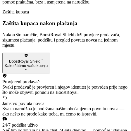
pomoć praktična, brza i usmjerena na narudžbu.
Zaštita kupaca
Zaštita kupaca nakon plaćanja
Nakon što naručite, BoostRoyal Shield drži provjere prodavača,
sigurnost plaćanja, podršku i pregled povrata novca na jednom
mjestu.
™
BoostRoyal Shield
Kako štitimo vašu kupnju
Provjereni prodavači
Svaki prodavač je provjeren i njegov identitet je potvrđen prije nego
što može objaviti ponudu na BoostRoyal.
Jamstvo povrata novca
Svaka narudžba je podržana našim obećanjem o povratu novca —
ako nešto ne prođe kako treba, mi ćemo to ispraviti.
24/7 podrška uživo
Naš tim odgovara na live chat 24 sata dnevno — pomoć je udaljena