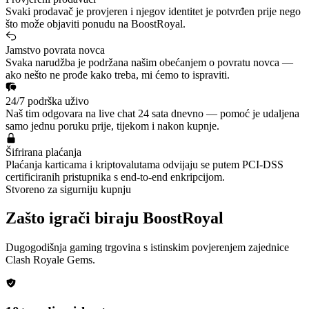
Svaki prodavač je provjeren i njegov identitet je potvrđen prije nego
što može objaviti ponudu na BoostRoyal.
Jamstvo povrata novca
Svaka narudžba je podržana našim obećanjem o povratu novca —
ako nešto ne prođe kako treba, mi ćemo to ispraviti.
24/7 podrška uživo
Naš tim odgovara na live chat 24 sata dnevno — pomoć je udaljena
samo jednu poruku prije, tijekom i nakon kupnje.
Šifrirana plaćanja
Plaćanja karticama i kriptovalutama odvijaju se putem PCI-DSS
certificiranih pristupnika s end-to-end enkripcijom.
Stvoreno za sigurniju kupnju
Zašto igrači biraju BoostRoyal
Dugogodišnja gaming trgovina s istinskim povjerenjem zajednice
Clash Royale Gems
.