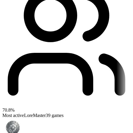
70.8%
Most active
LoreMaster
39 games