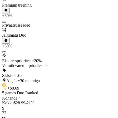
Premium treening
+30%
Privaatsusseaded
Jälgimatu Duo
+30%
Ekspressprioriteet
+20%
Valmib varem - prioriteetne
Säästsite
$
6
Algab ~30 minutiga
+
$
0.69
5 games Duo Ranked
Kohanda
Kokku
$
28.99
-
21
%
$
22