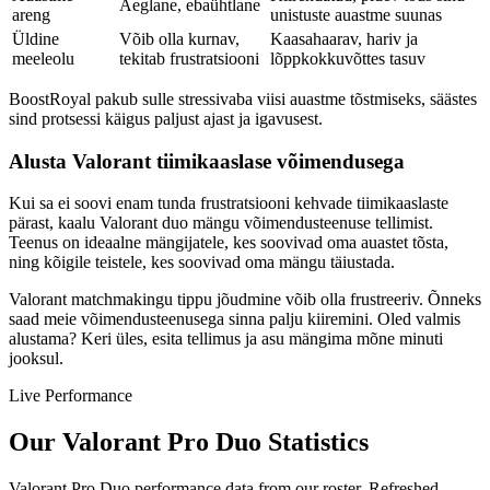
Aeglane, ebaühtlane
areng
unistuste auastme suunas
Üldine
Võib olla kurnav,
Kaasahaarav, hariv ja
meeleolu
tekitab frustratsiooni
lõppkokkuvõttes tasuv
BoostRoyal pakub sulle stressivaba viisi auastme tõstmiseks, säästes
sind protsessi käigus paljust ajast ja igavusest.
Alusta Valorant tiimikaaslase võimendusega
Kui sa ei soovi enam tunda frustratsiooni kehvade tiimikaaslaste
pärast, kaalu Valorant duo mängu võimendusteenuse tellimist.
Teenus on ideaalne mängijatele, kes soovivad oma auastet tõsta,
ning kõigile teistele, kes soovivad oma mängu täiustada.
Valorant matchmakingu tippu jõudmine võib olla frustreeriv. Õnneks
saad meie võimendusteenusega sinna palju kiiremini. Oled valmis
alustama? Keri üles, esita tellimus ja asu mängima mõne minuti
jooksul.
Live Performance
Our Valorant Pro Duo Statistics
Valorant Pro Duo performance data from our roster. Refreshed