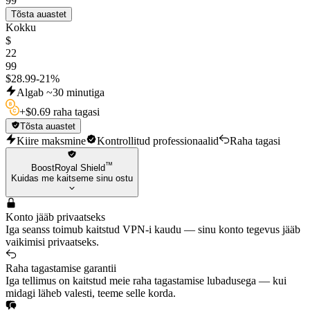
99
Tõsta auastet
Kokku
$
22
99
$
28.99
-
21
%
Algab ~30 minutiga
+
$
0.69 raha tagasi
Tõsta auastet
Kiire maksmine
Kontrollitud professionaalid
Raha tagasi
™
BoostRoyal Shield
Kuidas me kaitseme sinu ostu
Konto jääb privaatseks
Iga seanss toimub kaitstud VPN-i kaudu — sinu konto tegevus jääb
vaikimisi privaatseks.
Raha tagastamise garantii
Iga tellimus on kaitstud meie raha tagastamise lubadusega — kui
midagi läheb valesti, teeme selle korda.