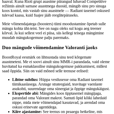
haaval. Kuna Rioti grupi auastme piirangud lubavad Competitive
režiimis ainult sarnase auastmega duosid, mängib sinu pro sinuga
koos kontol, mis vastab sinu auastmele — Radiant tasemel oskused
tulevad kaasa, kuid fuajee jääb reeglitepäraseks.
Meie võimendajatega (boosters) tiimi moodustamine õpetab sulle
mängu kohta üht-teist. See on nagu oleks sul kogu aeg treener
kõrval. Ja kui sellest veel ei piisa, siis kellegi teisega mängimine
muudab mängukogemuse palju paremaks.
Duo mängude võimendamine Valoranti jaoks
BoostRoyal eesmärk on lihtsustada sinu teed kõrgemate
auastmeteni. Me ei soovi ainult sinu MMR-i parandada, vaid oleme
huvitatud ka esmaklassilise mängukogemuse pakkumisest, millest
saad õppida. Siin on vaid mõned selle teenuse eelised:
Lihtne suhtlus:
Hüppa vestlusesse oma Radiant tasemel
tiimikaaslasega. Arutage strateegiaid, teavitage vaenlaste
asukohti, suurendage oma sünergiat ja õppige mängukäigust.
Ekspertide abi:
Mängides koos tipptasemel mängijaga,
parandad oma Valorant makrot. Samuti õpid kõiki lahedaid
nippe, mida meie võimendajad kasutavad, ja arendad oma
oskusi erinevate agentidega.
Kiire ajastamine:
See teenus on peaaegu hetkeline, mis