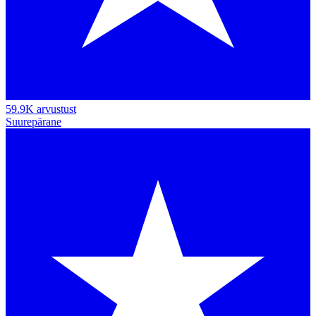
59.9K arvustust
Suurepärane