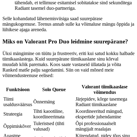
tähendab, et tellimuse esitamisel sobitatakse sind sekunditega
Radiant tasemel duo-partneriga.
Selle kohandatud lähenemisviisiga saad suurepärase
mängukogemuse. Teenus annab sulle ka võimaluse mängu õppida ja
lühikese ajaga areneda.
Miks on Valorant Pro Duo leidmine suurepärane?
Üksi mängimine on tüütu ja frustreeriv, eriti kui satud kokku halbade
tiimikaaslastega. Kuid suurepärane tiimikaaslane sinu kõrval
muudab kõik paremaks. Koos saate vastaseid üllatada ja võita
Ranked matše palju sagedamini. Siin on vaid mõned meie
võimendusteenuse eelised:
Valorant tiimikaaslase
Funktsioon
Solo Queue
võimendus
Tiimi
Järjepidev, kõrge tasemega
Õnnemäng
usaldusväärsus
Radiant tiimikaaslane
Tihti kaootiline,
Koordineeritud mängud,
Strateegia
koordineerimata
ekspertide juhendamine
Tuleristsed (tihti
Õpi professionaalselt
Õppimiskõver
valusad)
mängijalt reaalajas
Auastme
Kiirendatud, pidev tõus sinu