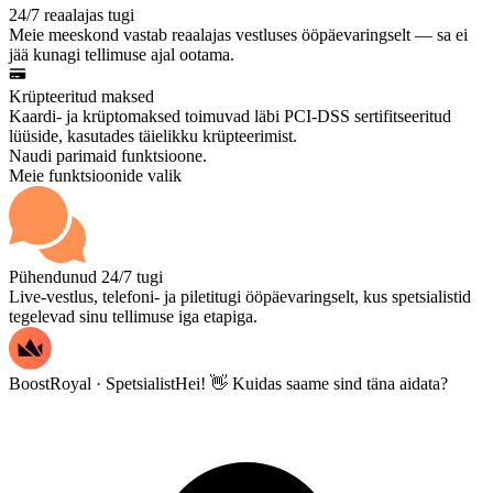
24/7 reaalajas tugi
Meie meeskond vastab reaalajas vestluses ööpäevaringselt — sa ei
jää kunagi tellimuse ajal ootama.
Krüpteeritud maksed
Kaardi- ja krüptomaksed toimuvad läbi PCI-DSS sertifitseeritud
lüüside, kasutades täielikku krüpteerimist.
Naudi parimaid funktsioone.
Meie funktsioonide valik
Pühendunud 24/7 tugi
Live-vestlus, telefoni- ja piletitugi ööpäevaringselt, kus spetsialistid
tegelevad sinu tellimuse iga etapiga.
BoostRoyal · Spetsialist
Hei! 👋 Kuidas saame sind täna aidata?