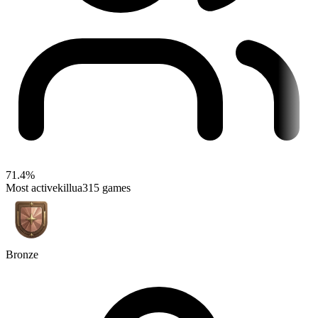
71.4%
Most active
killua31
5 games
Bronze