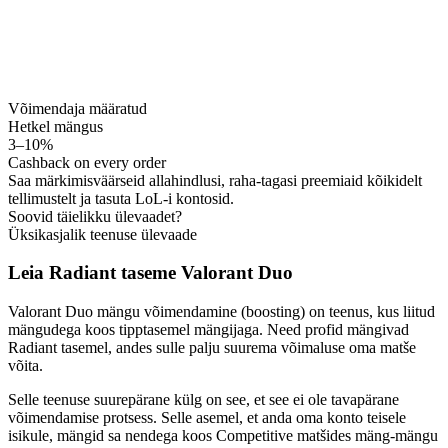
Võimendaja määratud
Hetkel mängus
3–10%
Cashback on every order
Saa märkimisväärseid allahindlusi, raha-tagasi preemiaid kõikidelt
tellimustelt ja tasuta LoL-i kontosid.
Soovid täielikku ülevaadet?
Üksikasjalik teenuse ülevaade
Leia Radiant taseme Valorant Duo
Valorant Duo mängu võimendamine (boosting) on teenus, kus liitud
mängudega koos tipptasemel mängijaga. Need profid mängivad
Radiant tasemel, andes sulle palju suurema võimaluse oma matše
võita.
Selle teenuse suurepärane külg on see, et see ei ole tavapärane
võimendamise protsess. Selle asemel, et anda oma konto teisele
isikule, mängid sa nendega koos Competitive matšides mäng-mängu