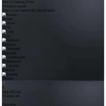
Step 01
Starting Point
Praegune auaste
Select your current tier and division
Bronze
Silver
Gold
Platinum
Diamond
Grandmaster
Celestial
Eternity
4
Step 02
Goal
Võitude arv
Platvorm