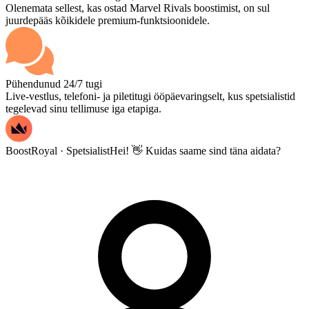
Olenemata sellest, kas ostad Marvel Rivals boostimist, on sul
juurdepääs kõikidele premium-funktsioonidele.
Pühendunud 24/7 tugi
Live-vestlus, telefoni- ja piletitugi ööpäevaringselt, kus spetsialistid
tegelevad sinu tellimuse iga etapiga.
BoostRoyal · Spetsialist
Hei! 👋 Kuidas saame sind täna aidata?