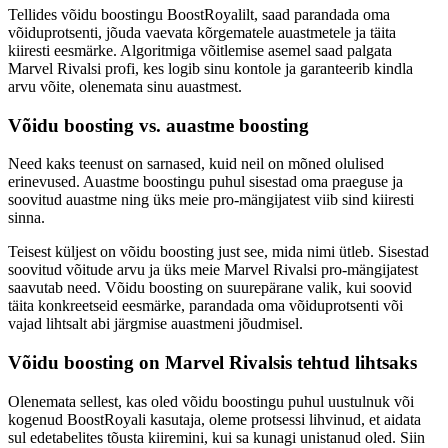
Tellides võidu boostingu BoostRoyalilt, saad parandada oma
võiduprotsenti, jõuda vaevata kõrgematele auastmetele ja täita
kiiresti eesmärke. Algoritmiga võitlemise asemel saad palgata
Marvel Rivalsi profi, kes logib sinu kontole ja garanteerib kindla
arvu võite, olenemata sinu auastmest.
Võidu boosting vs. auastme boosting
Need kaks teenust on sarnased, kuid neil on mõned olulised
erinevused. Auastme boostingu puhul sisestad oma praeguse ja
soovitud auastme ning üks meie pro-mängijatest viib sind kiiresti
sinna.
Teisest küljest on võidu boosting just see, mida nimi ütleb. Sisestad
soovitud võitude arvu ja üks meie Marvel Rivalsi pro-mängijatest
saavutab need. Võidu boosting on suurepärane valik, kui soovid
täita konkreetseid eesmärke, parandada oma võiduprotsenti või
vajad lihtsalt abi järgmise auastmeni jõudmisel.
Võidu boosting on Marvel Rivalsis tehtud lihtsaks
Olenemata sellest, kas oled võidu boostingu puhul uustulnuk või
kogenud BoostRoyali kasutaja, oleme protsessi lihvinud, et aidata
sul edetabelites tõusta kiiremini, kui sa kunagi unistanud oled. Siin