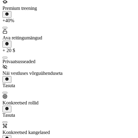
Premium treening
+40%
Ava reitingumängud
+
20
$
Privaatsusseaded
Näi vestluses võrguühenduseta
Tasuta
Konkreetsed rollid
Tasuta
Konkreetsed kangelased