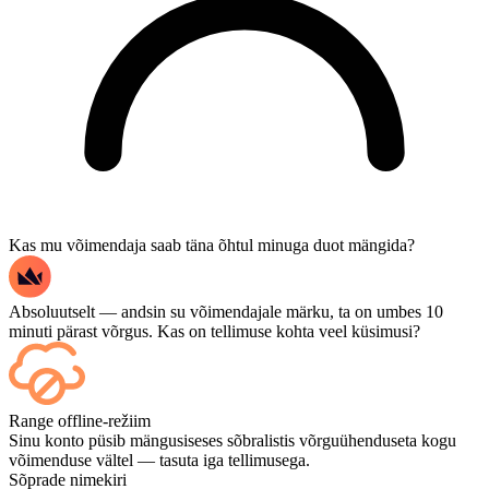
Kas mu võimendaja saab täna õhtul minuga duot mängida?
Absoluutselt — andsin su võimendajale märku, ta on umbes 10
minuti pärast võrgus. Kas on tellimuse kohta veel küsimusi?
Jah – iga matš ilmub sinu juhtpaneelile kohe pärast selle lõppemist,
Range offline-režiim
ja kui soovid mänge ise vaadata, lisa kassas Streaming.
Sinu konto püsib mängusiseses sõbralistis võrguühenduseta kogu
võimenduse vältel — tasuta iga tellimusega.
Sõprade nimekiri