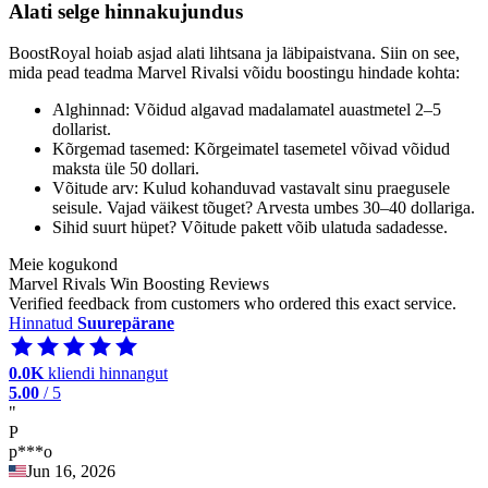
Alati selge hinnakujundus
BoostRoyal hoiab asjad alati lihtsana ja läbipaistvana. Siin on see,
mida pead teadma Marvel Rivalsi võidu boostingu hindade kohta:
Alghinnad: Võidud algavad madalamatel auastmetel 2–5
dollarist.
Kõrgemad tasemed: Kõrgeimatel tasemetel võivad võidud
maksta üle 50 dollari.
Võitude arv: Kulud kohanduvad vastavalt sinu praegusele
seisule. Vajad väikest tõuget? Arvesta umbes 30–40 dollariga.
Sihid suurt hüpet? Võitude pakett võib ulatuda sadadesse.
Meie kogukond
Marvel Rivals Win Boosting Reviews
Verified feedback from customers who ordered this exact service.
Hinnatud
Suurepärane
0.0K
kliendi hinnangut
5.00
/ 5
"
P
p***o
Jun 16, 2026