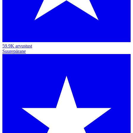
59.9K arvustust
Suurepärane