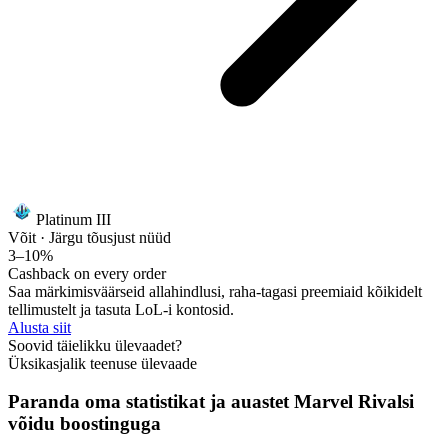
Platinum III
Võit · Järgu tõus
just nüüd
3–10%
Cashback on every order
Saa märkimisväärseid allahindlusi, raha-tagasi preemiaid kõikidelt
tellimustelt ja tasuta LoL-i kontosid.
Alusta siit
Soovid täielikku ülevaadet?
Üksikasjalik teenuse ülevaade
Paranda oma statistikat ja auastet Marvel Rivalsi
võidu boostinguga