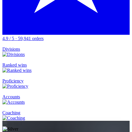
4.9 / 5 · 59,941 orders
Divisions
Ranked wins
Proficiency
Accounts
Coaching