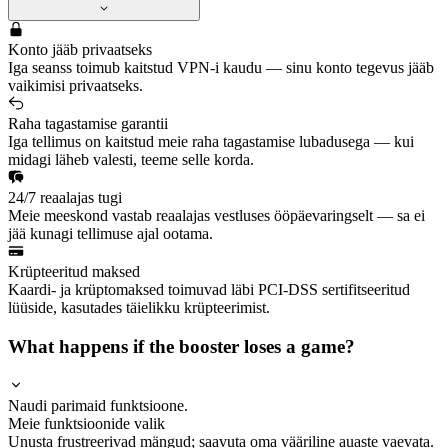
Konto jääb privaatseks
Iga seanss toimub kaitstud VPN-i kaudu — sinu konto tegevus jääb
vaikimisi privaatseks.
Raha tagastamise garantii
Iga tellimus on kaitstud meie raha tagastamise lubadusega — kui
midagi läheb valesti, teeme selle korda.
24/7 reaalajas tugi
Meie meeskond vastab reaalajas vestluses ööpäevaringselt — sa ei
jää kunagi tellimuse ajal ootama.
Krüpteeritud maksed
Kaardi- ja krüptomaksed toimuvad läbi PCI-DSS sertifitseeritud
lüüside, kasutades täielikku krüpteerimist.
What happens if the booster loses a game?
Naudi parimaid funktsioone.
Meie funktsioonide valik
Unusta frustreerivad mängud; saavuta oma vääriline auaste vaevata.