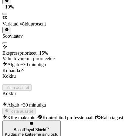
+10%
Varjatud võiduprotsent
Soovitatav
Ekspressprioriteet
+15%
Valmib varem - prioriteetne
Algab ~30 minutiga
Kohanda
Kokku
Tõsta auastet
Kokku
Algab ~30 minutiga
Tõsta auastet
Kiire maksmine
Kontrollitud professionaalid
Raha tagasi
™
BoostRoyal Shield
Kuidas me kaitseme sinu ostu