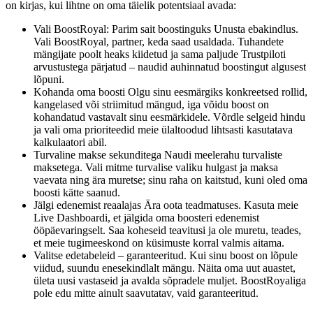
on kirjas, kui lihtne on oma täielik potentsiaal avada:
Vali BoostRoyal: Parim sait boostinguks Unusta ebakindlus.
Vali BoostRoyal, partner, keda saad usaldada. Tuhandete
mängijate poolt heaks kiidetud ja sama paljude Trustpiloti
arvustustega pärjatud – naudid auhinnatud boostingut algusest
lõpuni.
Kohanda oma boosti Olgu sinu eesmärgiks konkreetsed rollid,
kangelased või striimitud mängud, iga võidu boost on
kohandatud vastavalt sinu eesmärkidele. Võrdle selgeid hindu
ja vali oma prioriteedid meie ülaltoodud lihtsasti kasutatava
kalkulaatori abil.
Turvaline makse sekunditega Naudi meelerahu turvaliste
maksetega. Vali mitme turvalise valiku hulgast ja maksa
vaevata ning ära muretse; sinu raha on kaitstud, kuni oled oma
boosti kätte saanud.
Jälgi edenemist reaalajas Ära oota teadmatuses. Kasuta meie
Live Dashboardi, et jälgida oma boosteri edenemist
ööpäevaringselt. Saa koheseid teavitusi ja ole muretu, teades,
et meie tugimeeskond on küsimuste korral valmis aitama.
Valitse edetabeleid – garanteeritud. Kui sinu boost on lõpule
viidud, suundu enesekindlalt mängu. Näita oma uut auastet,
ületa uusi vastaseid ja avalda sõpradele muljet. BoostRoyaliga
pole edu mitte ainult saavutatav, vaid garanteeritud.