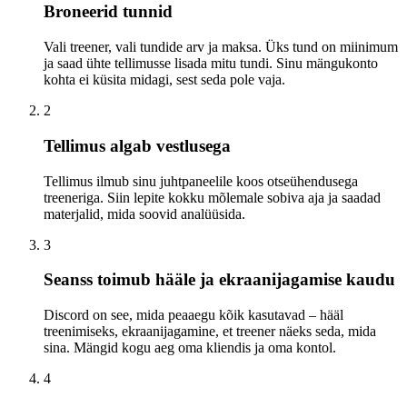
Broneerid tunnid
Vali treener, vali tundide arv ja maksa. Üks tund on miinimum
ja saad ühte tellimusse lisada mitu tundi. Sinu mängukonto
kohta ei küsita midagi, sest seda pole vaja.
2
Tellimus algab vestlusega
Tellimus ilmub sinu juhtpaneelile koos otseühendusega
treeneriga. Siin lepite kokku mõlemale sobiva aja ja saadad
materjalid, mida soovid analüüsida.
3
Seanss toimub hääle ja ekraanijagamise kaudu
Discord on see, mida peaaegu kõik kasutavad – hääl
treenimiseks, ekraanijagamine, et treener näeks seda, mida
sina. Mängid kogu aeg oma kliendis ja oma kontol.
4