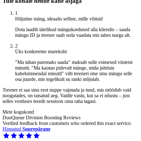
Tule kohale nende kahe asjaga
1
Hiljutine mäng, ideaalis selline, mille võitsid
Dota laadib täielikud mängukordused alla kliendis – saada
mängu ID ja treener saab seda vaadata mis tahes nurga alt.
2
Üks konkreetne murekoht
"Ma tahan paremaks saada" maksab sulle esimesed viisteist
minutit. "Ma kaotan pidevalt mänge, mida juhtisin
kahekümnendal minutil" viib treeneri otse sinu mängu selle
osa juurde, mis tegelikult su ranki mõjutab.
Treener ei saa sinu eest nuppe vajutada ja tund, mis möödub vaid
noogutades, on raisatud aeg. Vaidle vastu, kui sa ei nõustu – just
selles vestluses teenib sessioon oma raha tagasi.
Meie kogukond
DuoQueue Division Boosting Reviews
Verified feedback from customers who ordered this exact service.
Hinnatud
Suurepärane