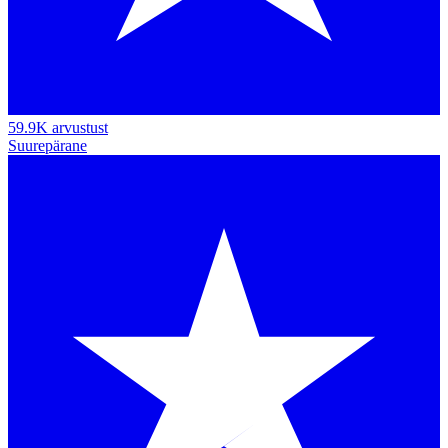
59.9K arvustust
Suurepärane