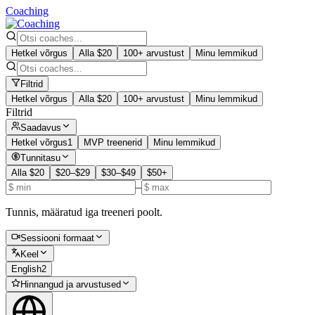
Coaching
Hetkel võrgus
Alla $20
100+ arvustust
Minu lemmikud
Filtrid
Hetkel võrgus
Alla $20
100+ arvustust
Minu lemmikud
Filtrid
Saadavus
Hetkel võrgus
1
MVP treenerid
Minu lemmikud
Tunnitasu
Alla $20
$20–$29
$30–$49
$50+
–
Tunnis, määratud iga treeneri poolt.
Sessiooni formaat
Keel
English
2
Hinnangud ja arvustused