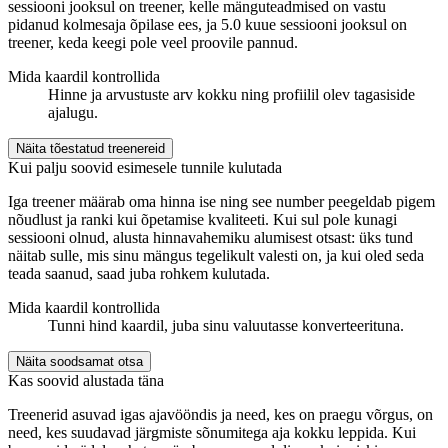
sessiooni jooksul on treener, kelle mänguteadmised on vastu
pidanud kolmesaja õpilase ees, ja 5.0 kuue sessiooni jooksul on
treener, keda keegi pole veel proovile pannud.
Mida kaardil kontrollida
Hinne ja arvustuste arv kokku ning profiilil olev tagasiside
ajalugu.
Näita tõestatud treenereid
Kui palju soovid esimesele tunnile kulutada
Iga treener määrab oma hinna ise ning see number peegeldab pigem
nõudlust ja ranki kui õpetamise kvaliteeti. Kui sul pole kunagi
sessiooni olnud, alusta hinnavahemiku alumisest otsast: üks tund
näitab sulle, mis sinu mängus tegelikult valesti on, ja kui oled seda
teada saanud, saad juba rohkem kulutada.
Mida kaardil kontrollida
Tunni hind kaardil, juba sinu valuutasse konverteerituna.
Näita soodsamat otsa
Kas soovid alustada täna
Treenerid asuvad igas ajavööndis ja need, kes on praegu võrgus, on
need, kes suudavad järgmiste sõnumitega aja kokku leppida. Kui