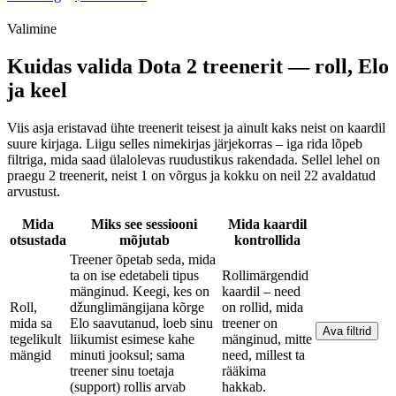
Valimine
Kuidas valida Dota 2 treenerit — roll, Elo
ja keel
Viis asja eristavad ühte treenerit teisest ja ainult kaks neist on kaardil
suure kirjaga. Liigu selles nimekirjas järjekorras – iga rida lõpeb
filtriga, mida saad ülalolevas ruudustikus rakendada. Sellel lehel on
praegu 2 treenerit, neist 1 on võrgus ja kokku on neil 22 avaldatud
arvustust.
Mida
Miks see sessiooni
Mida kaardil
otsustada
mõjutab
kontrollida
Treener õpetab seda, mida
ta on ise edetabeli tipus
Rollimärgendid
mänginud. Keegi, kes on
kaardil – need
Roll,
džunglimängijana kõrge
on rollid, mida
mida sa
Elo saavutanud, loeb sinu
treener on
Ava filtrid
tegelikult
liikumist esimese kahe
mänginud, mitte
mängid
minuti jooksul; sama
need, millest ta
treener sinu toetaja
rääkima
(support) rollis arvab
hakkab.