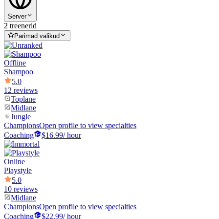
Server
2 treenerid
Parimad valikud
Offline
Shampoo
5.0
12 reviews
Toplane
Midlane
Jungle
Champions
Open profile to view specialties
Coaching
$16.99
/ hour
Online
Playstyle
5.0
10 reviews
Midlane
Champions
Open profile to view specialties
Coaching
$22.99
/ hour