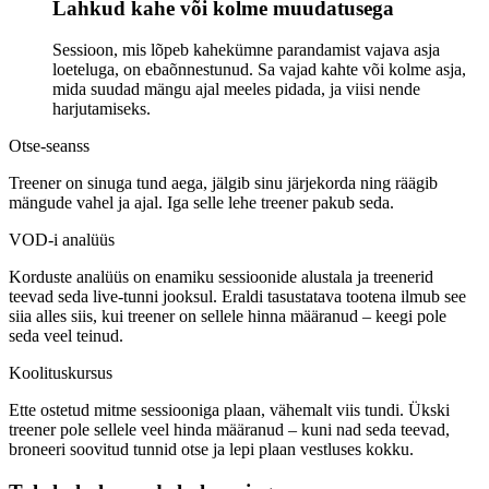
Lahkud kahe või kolme muudatusega
Sessioon, mis lõpeb kahekümne parandamist vajava asja
loeteluga, on ebaõnnestunud. Sa vajad kahte või kolme asja,
mida suudad mängu ajal meeles pidada, ja viisi nende
harjutamiseks.
Otse-seanss
Treener on sinuga tund aega, jälgib sinu järjekorda ning räägib
mängude vahel ja ajal. Iga selle lehe treener pakub seda.
VOD-i analüüs
Korduste analüüs on enamiku sessioonide alustala ja treenerid
teevad seda live-tunni jooksul. Eraldi tasustatava tootena ilmub see
siia alles siis, kui treener on sellele hinna määranud – keegi pole
seda veel teinud.
Koolituskursus
Ette ostetud mitme sessiooniga plaan, vähemalt viis tundi. Ükski
treener pole sellele veel hinda määranud – kuni nad seda teevad,
broneeri soovitud tunnid otse ja lepi plaan vestluses kokku.