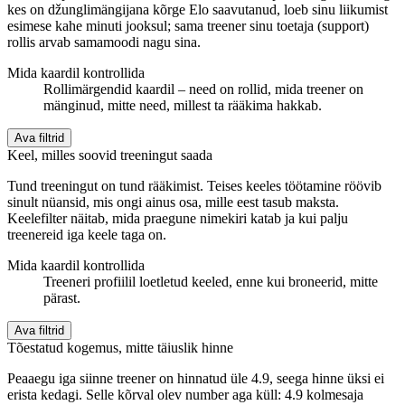
kes on džunglimängijana kõrge Elo saavutanud, loeb sinu liikumist
esimese kahe minuti jooksul; sama treener sinu toetaja (support)
rollis arvab samamoodi nagu sina.
Mida kaardil kontrollida
Rollimärgendid kaardil – need on rollid, mida treener on
mänginud, mitte need, millest ta rääkima hakkab.
Ava filtrid
Keel, milles soovid treeningut saada
Tund treeningut on tund rääkimist. Teises keeles töötamine röövib
sinult nüansid, mis ongi ainus osa, mille eest tasub maksta.
Keelefilter näitab, mida praegune nimekiri katab ja kui palju
treenereid iga keele taga on.
Mida kaardil kontrollida
Treeneri profiilil loetletud keeled, enne kui broneerid, mitte
pärast.
Ava filtrid
Tõestatud kogemus, mitte täiuslik hinne
Peaaegu iga siinne treener on hinnatud üle 4.9, seega hinne üksi ei
erista kedagi. Selle kõrval olev number aga küll: 4.9 kolmesaja