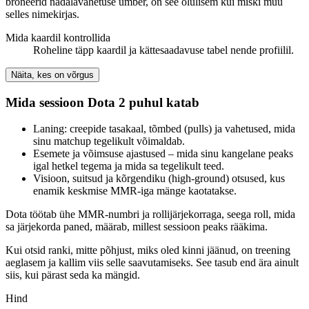
broneerid nädalavahetuse ümber, on see olulisem kui miski muu
selles nimekirjas.
Mida kaardil kontrollida
Roheline täpp kaardil ja kättesaadavuse tabel nende profiilil.
Näita, kes on võrgus
Mida sessioon Dota 2 puhul katab
Laning: creepide tasakaal, tõmbed (pulls) ja vahetused, mida
sinu matchup tegelikult võimaldab.
Esemete ja võimsuse ajastused – mida sinu kangelane peaks
igal hetkel tegema ja mida sa tegelikult teed.
Visioon, suitsud ja kõrgendiku (high-ground) otsused, kus
enamik keskmise MMR-iga mänge kaotatakse.
Dota töötab ühe MMR-numbri ja rollijärjekorraga, seega roll, mida
sa järjekorda paned, määrab, millest sessioon peaks rääkima.
Kui otsid ranki, mitte põhjust, miks oled kinni jäänud, on treening
aeglasem ja kallim viis selle saavutamiseks. See tasub end ära ainult
siis, kui pärast seda ka mängid.
Hind