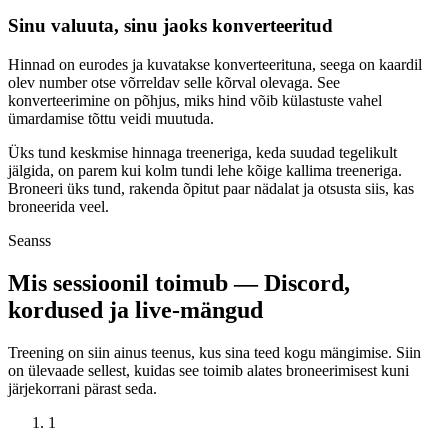
Sinu valuuta, sinu jaoks konverteeritud
Hinnad on eurodes ja kuvatakse konverteerituna, seega on kaardil
olev number otse võrreldav selle kõrval olevaga. See
konverteerimine on põhjus, miks hind võib külastuste vahel
ümardamise tõttu veidi muutuda.
Üks tund keskmise hinnaga treeneriga, keda suudad tegelikult
jälgida, on parem kui kolm tundi lehe kõige kallima treeneriga.
Broneeri üks tund, rakenda õpitut paar nädalat ja otsusta siis, kas
broneerida veel.
Seanss
Mis sessioonil toimub — Discord,
kordused ja live-mängud
Treening on siin ainus teenus, kus sina teed kogu mängimise. Siin
on ülevaade sellest, kuidas see toimib alates broneerimisest kuni
järjekorrani pärast seda.
1