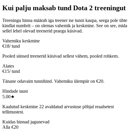
Kui palju maksab tund Dota 2 treeningut
Treeningu hinna määrab iga treener ise tunni kaupa, seega pole ühte
kindlat numbrit – on olemas vahemik ja keskmine. See on see, mida
sellel lehel olevad treenerid praegu küsivad.
Vahemiku keskmine
€18
/ tund
Pooled siinsed treenerid küsivad sellest vähem, pooled rohkem.
Alates
€15
/ tund
Tänane odavaim tunnihind. Vahemiku ülempiir on €20.
Hindade taust
5.00
★
Kaalutud keskmine 22 avaldatud arvustuse põhjal reaalsetest
tellimustest.
Kuidas hinnad jagunevad
Alla €20