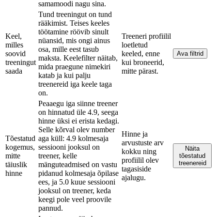
samamoodi nagu sina.
Tund treeningut on tund
rääkimist. Teises keeles
töötamine röövib sinult
Keel,
Treeneri profiilil
nüansid, mis ongi ainus
milles
loetletud
osa, mille eest tasub
soovid
keeled, enne
Ava filtrid
maksta. Keelefilter näitab,
treeningut
kui broneerid,
mida praegune nimekiri
saada
mitte pärast.
katab ja kui palju
treenereid iga keele taga
on.
Peaaegu iga siinne treener
on hinnatud üle 4.9, seega
hinne üksi ei erista kedagi.
Selle kõrval olev number
Hinne ja
Tõestatud
aga küll: 4.9 kolmesaja
arvustuste arv
kogemus,
sessiooni jooksul on
Näita
kokku ning
mitte
treener, kelle
tõestatud
profiilil olev
treenereid
täiuslik
mänguteadmised on vastu
tagasiside
hinne
pidanud kolmesaja õpilase
ajalugu.
ees, ja 5.0 kuue sessiooni
jooksul on treener, keda
keegi pole veel proovile
pannud.