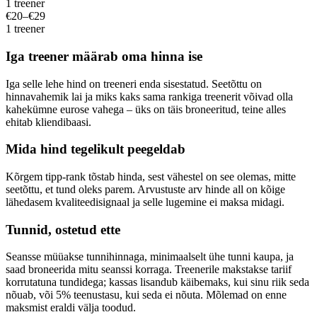
1 treener
€20–€29
1 treener
Iga treener määrab oma hinna ise
Iga selle lehe hind on treeneri enda sisestatud. Seetõttu on
hinnavahemik lai ja miks kaks sama rankiga treenerit võivad olla
kahekümne eurose vahega – üks on täis broneeritud, teine alles
ehitab kliendibaasi.
Mida hind tegelikult peegeldab
Kõrgem tipp-rank tõstab hinda, sest vähestel on see olemas, mitte
seetõttu, et tund oleks parem. Arvustuste arv hinde all on kõige
lähedasem kvaliteedisignaal ja selle lugemine ei maksa midagi.
Tunnid, ostetud ette
Seansse müüakse tunnihinnaga, minimaalselt ühe tunni kaupa, ja
saad broneerida mitu seanssi korraga. Treenerile makstakse tariif
korrutatuna tundidega; kassas lisandub käibemaks, kui sinu riik seda
nõuab, või 5% teenustasu, kui seda ei nõuta. Mõlemad on enne
maksmist eraldi välja toodud.