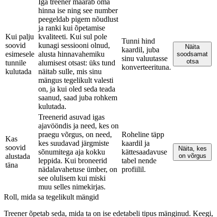
Iga treener määrab oma
hinna ise ning see number
peegeldab pigem nõudlust
ja ranki kui õpetamise
Kui palju
kvaliteeti. Kui sul pole
Tunni hind
soovid
kunagi sessiooni olnud,
Näita
kaardil, juba
esimesele
alusta hinnavahemiku
soodsamat
sinu valuutasse
otsa
tunnile
alumisest otsast: üks tund
konverteerituna.
kulutada
näitab sulle, mis sinu
mängus tegelikult valesti
on, ja kui oled seda teada
saanud, saad juba rohkem
kulutada.
Treenerid asuvad igas
ajavööndis ja need, kes on
praegu võrgus, on need,
Roheline täpp
Kas
kes suudavad järgmiste
kaardil ja
soovid
Näita, kes
sõnumitega aja kokku
kättesaadavuse
alustada
on võrgus
leppida. Kui broneerid
tabel nende
täna
nädalavahetuse ümber, on
profiilil.
see olulisem kui miski
muu selles nimekirjas.
Roll, mida sa tegelikult mängid
Treener õpetab seda, mida ta on ise edetabeli tipus mänginud. Keegi,