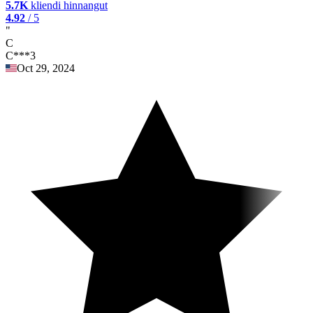
5.7K
kliendi hinnangut
4.92
/ 5
"
C
C***3
Oct 29, 2024