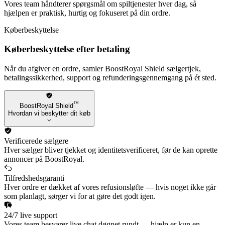
Vores team håndterer spørgsmål om spiltjenester hver dag, så
hjælpen er praktisk, hurtig og fokuseret på din ordre.
Køberbeskyttelse
Køberbeskyttelse efter betaling
Når du afgiver en ordre, samler BoostRoyal Shield sælgertjek,
betalingssikkerhed, support og refunderingsgennemgang på ét sted.
™
BoostRoyal Shield
Hvordan vi beskytter dit køb
Verificerede sælgere
Hver sælger bliver tjekket og identitetsverificeret, før de kan oprette
annoncer på BoostRoyal.
Tilfredshedsgaranti
Hver ordre er dækket af vores refusionsløfte — hvis noget ikke går
som planlagt, sørger vi for at gøre det godt igen.
24/7 live support
Vores team besvarer live chat døgnet rundt — hjælp er kun en