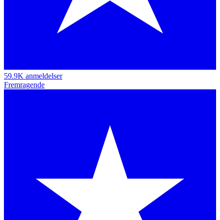
59.9K anmeldelser
Fremragende