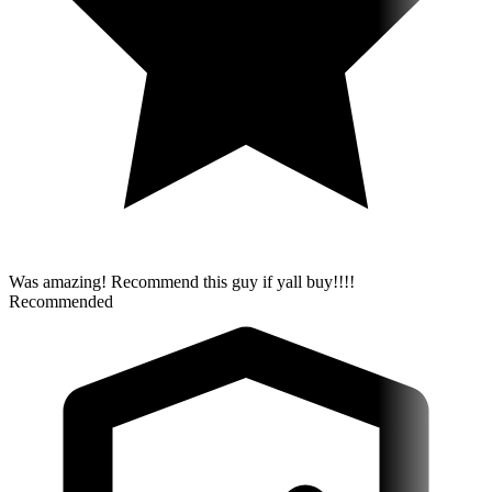
Was amazing! Recommend this guy if yall buy!!!!
Recommended