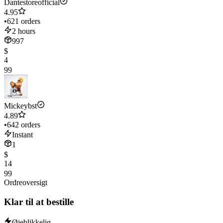
Dantestoreofficial
4.95
•
621 orders
2 hours
997
$
4
99
Mickeybst
4.89
•
642 orders
Instant
1
$
14
99
Ordreoversigt
Klar til at bestille
Øjeblikkelig