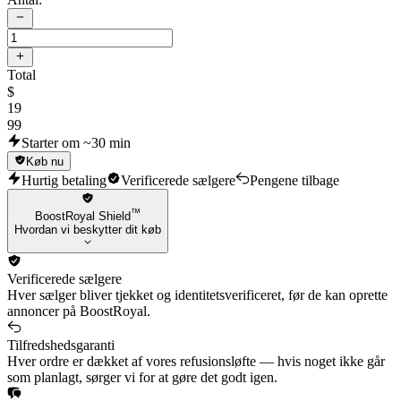
Total
$
19
99
Starter om ~30 min
Køb nu
Hurtig betaling
Verificerede sælgere
Pengene tilbage
™
BoostRoyal Shield
Hvordan vi beskytter dit køb
Verificerede sælgere
Hver sælger bliver tjekket og identitetsverificeret, før de kan oprette
annoncer på BoostRoyal.
Tilfredshedsgaranti
Hver ordre er dækket af vores refusionsløfte — hvis noget ikke går
som planlagt, sørger vi for at gøre det godt igen.