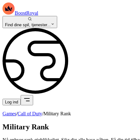
BoostRoyal
Find dine spil, tjenester...
Log ind
Games
/
Call of Duty
/
Military Rank
Military Rank
Nå enhver rank øjeblikkeligt. Sikr dig alle base-våben. Få din tid ti