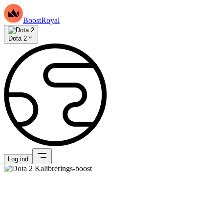
BoostRoyal
Dota 2
Log ind