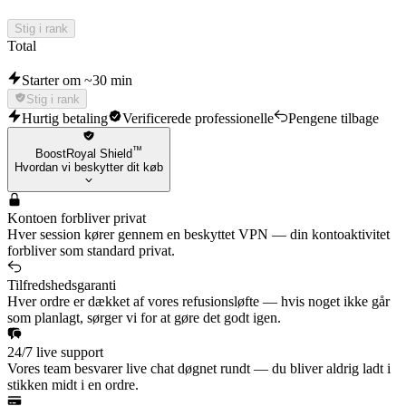
Stig i rank
Total
Starter om ~30 min
Stig i rank
Hurtig betaling
Verificerede professionelle
Pengene tilbage
™
BoostRoyal Shield
Hvordan vi beskytter dit køb
Kontoen forbliver privat
Hver session kører gennem en beskyttet VPN — din kontoaktivitet
forbliver som standard privat.
Tilfredshedsgaranti
Hver ordre er dækket af vores refusionsløfte — hvis noget ikke går
som planlagt, sørger vi for at gøre det godt igen.
24/7 live support
Vores team besvarer live chat døgnet rundt — du bliver aldrig ladt i
stikken midt i en ordre.