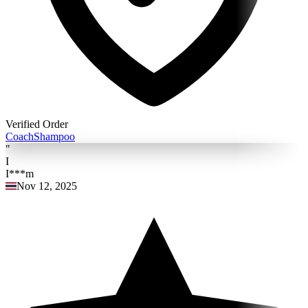
Verified Order
Coach
Shampoo
"
I
I***m
Nov 12, 2025