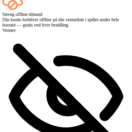
Ja – hver kamp vises på dit dashboard, så snart den er slut, og hvis
Streng offline-tilstand
du vil se selve kampene, kan du tilføje Streaming ved kassen.
Din konto forbliver offline på din venneliste i spillet under hele
boostet — gratis ved hver bestilling.
Venner
Perfekt! Kan jeg følge fremskridtet live?
Fantastisk, I er de bedste 🧡