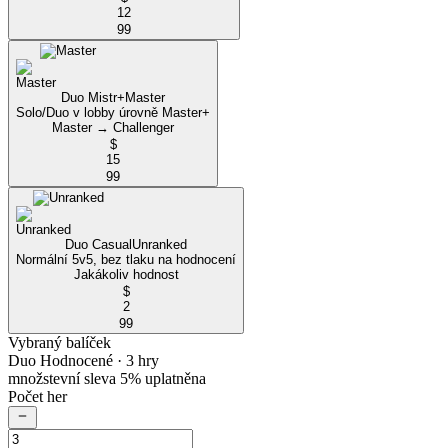
12
99
Duo Mistr+
Master
Solo/Duo v lobby úrovně Master+
Master → Challenger
$
15
99
Duo Casual
Unranked
Normální 5v5, bez tlaku na hodnocení
Jakákoliv hodnost
$
2
99
Vybraný balíček
Duo Hodnocené
· 3 hry
množstevní sleva 5% uplatněna
Počet her