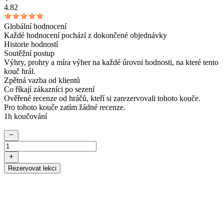
4.82
Globální hodnocení
Každé hodnocení pochází z dokončené objednávky
Historie hodností
Soutěžní postup
Výhry, prohry a míra výher na každé úrovni hodnosti, na které tento
kouč hrál.
Zpětná vazba od klientů
Co říkají zákazníci po sezení
Ověřené recenze od hráčů, kteří si zarezervovali tohoto kouče.
Pro tohoto kouče zatím žádné recenze.
1h koučování
Rezervovat lekci