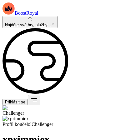
BoostRoyal
Najděte své hry, služby...
Přihlásit se
Profil kouče
lol
Challenger
xprimmiex