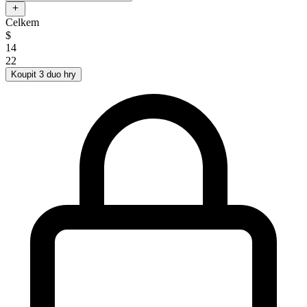
Celkem
$
14
22
Koupit 3 duo hry