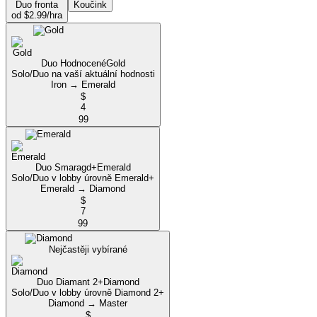
Duo fronta
Koučink
od $2.99/hra
Duo Hodnocené
Gold
Solo/Duo na vaší aktuální hodnosti
Iron → Emerald
$
4
99
Duo Smaragd+
Emerald
Solo/Duo v lobby úrovně Emerald+
Emerald → Diamond
$
7
99
Nejčastěji vybírané
Duo Diamant 2+
Diamond
Solo/Duo v lobby úrovně Diamond 2+
Diamond → Master
$