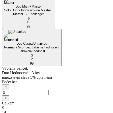
Duo Mistr+
Master
Solo/Duo v lobby úrovně Master+
Master → Challenger
$
15
99
Duo Casual
Unranked
Normální 5v5, bez tlaku na hodnocení
Jakákoliv hodnost
$
2
99
Vybraný balíček
Duo Hodnocené
· 3 hry
množstevní sleva 5% uplatněna
Počet her
Celkem
$
14