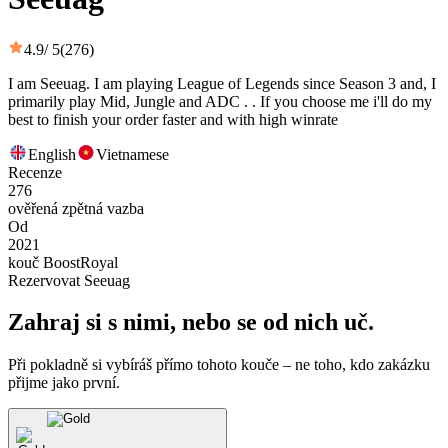
4.9
/ 5
(276)
I am Seeuag. I am playing League of Legends since Season 3 and, I
primarily play Mid, Jungle and ADC . . If you choose me i'll do my
best to finish your order faster and with high winrate
English
Vietnamese
Recenze
276
ověřená zpětná vazba
Od
2021
kouč BoostRoyal
Rezervovat Seeuag
Zahraj si s nimi, nebo se od nich uč.
Při pokladně si vybíráš přímo tohoto kouče – ne toho, kdo zakázku
přijme jako první.