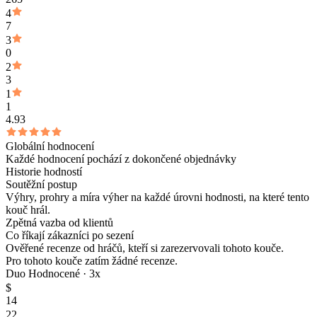
4
7
3
0
2
3
1
1
4.93
Globální hodnocení
Každé hodnocení pochází z dokončené objednávky
Historie hodností
Soutěžní postup
Výhry, prohry a míra výher na každé úrovni hodnosti, na které tento
kouč hrál.
Zpětná vazba od klientů
Co říkají zákazníci po sezení
Ověřené recenze od hráčů, kteří si zarezervovali tohoto kouče.
Pro tohoto kouče zatím žádné recenze.
Duo Hodnocené ·
3
x
$
14
22