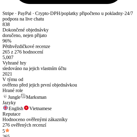
Stripe · PayPal · Crypto
·
DPH/poplatky připočteno u pokladny
·
24/7
podpora na live chatu
838
Dokončené objednávky
doručeno, nejen přijato
96%
Pětihvězdičkové recenze
265 z 276 hodnocení
5,007
Vyhrané hry
sledováno na jejich vlastním účtu
2021
V týmu od
ověřeno před jejich první objednávkou
Hrané role
Jungle
Marksman
Jazyky
English
Vietnamese
Reputace
Hodnoceno ověřenými zákazníky
276 ověřených recenzí
5
265