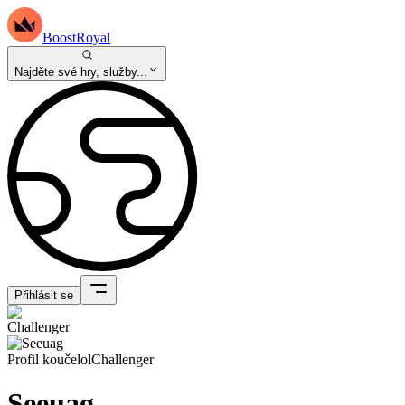
BoostRoyal
Najděte své hry, služby...
Přihlásit se
Profil kouče
lol
Challenger
Seeuag