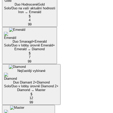
Duo Hodnocené
Gold
Solo/Duo na vaší aktuální hodnosti
Iron → Emerald
$
4
99
Duo Smaragd+
Emerald
Solo/Duo v lobby úrovně Emerald+
Emerald → Diamond
$
7
99
Nejčastěji vybírané
Duo Diamant 2+
Diamond
Solo/Duo v lobby úrovně Diamond 2+
Diamond → Master
$
12
99