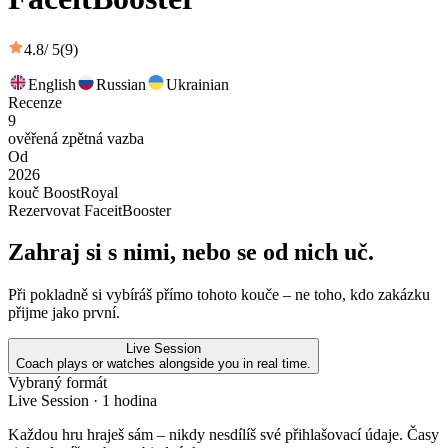
4.8
/ 5
(9)
English
Russian
Ukrainian
Recenze
9
ověřená zpětná vazba
Od
2026
kouč BoostRoyal
Rezervovat FaceitBooster
Zahraj si s nimi, nebo se od nich uč.
Při pokladně si vybíráš přímo tohoto kouče – ne toho, kdo zakázku
přijme jako první.
Live Session
Coach plays or watches alongside you in real time.
Vybraný formát
Live Session
· 1 hodina
Každou hru hraješ sám – nikdy nesdílíš své přihlašovací údaje. Časy