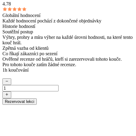
4.78
Globální hodnocení
Každé hodnocení pochází z dokončené objednávky
Historie hodností
Soutěžní postup
Výhry, prohry a míra výher na každé úrovni hodnosti, na které tento
kouč hrál.
Zpětná vazba od klientů
Co říkají zákazníci po sezení
Ověřené recenze od hráčů, kteří si zarezervovali tohoto kouče.
Pro tohoto kouče zatím žádné recenze.
1h koučování
Rezervovat lekci