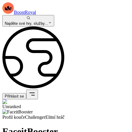
BoostRoyal
Najděte své hry, služby...
Přihlásit se
Profil kouče
Challenger
Elitní hráč
FaceitBooster