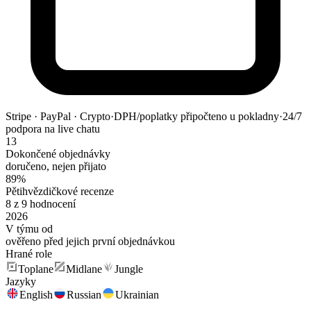
Stripe · PayPal · Crypto
·
DPH/poplatky připočteno u pokladny
·
24/7
podpora na live chatu
13
Dokončené objednávky
doručeno, nejen přijato
89%
Pětihvězdičkové recenze
8 z 9 hodnocení
2026
V týmu od
ověřeno před jejich první objednávkou
Hrané role
Toplane
Midlane
Jungle
Jazyky
English
Russian
Ukrainian