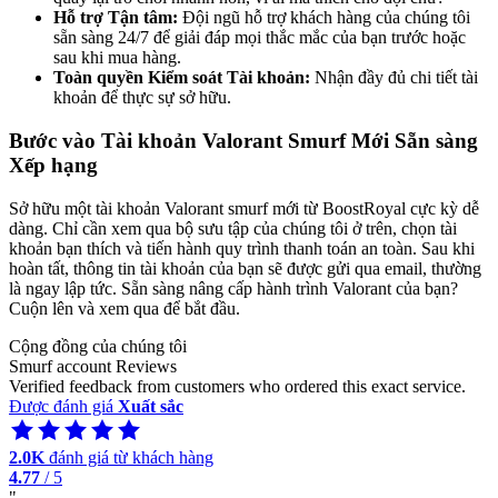
Hỗ trợ Tận tâm:
Đội ngũ hỗ trợ khách hàng của chúng tôi
sẵn sàng 24/7 để giải đáp mọi thắc mắc của bạn trước hoặc
sau khi mua hàng.
Toàn quyền Kiểm soát Tài khoản:
Nhận đầy đủ chi tiết tài
khoản để thực sự sở hữu.
Bước vào Tài khoản Valorant Smurf Mới Sẵn sàng
Xếp hạng
Sở hữu một tài khoản Valorant smurf mới từ BoostRoyal cực kỳ dễ
dàng. Chỉ cần xem qua bộ sưu tập của chúng tôi ở trên, chọn tài
khoản bạn thích và tiến hành quy trình thanh toán an toàn. Sau khi
hoàn tất, thông tin tài khoản của bạn sẽ được gửi qua email, thường
là ngay lập tức. Sẵn sàng nâng cấp hành trình Valorant của bạn?
Cuộn lên và xem qua để bắt đầu.
Cộng đồng của chúng tôi
Smurf account Reviews
Verified feedback from customers who ordered this exact service.
Được đánh giá
Xuất sắc
2.0K
đánh giá từ khách hàng
4.77
/ 5
"