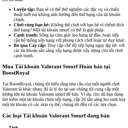
Luyện tập:
Bạn sẽ có thể thử nghiệm các đặc vụ và chiến
thuật mới mà không ảnh hưởng đến thứ hạng của tài khoản
chính.
Chơi cùng bạn bè:
Không thể chơi với bạn bè vì chênh lệch
thứ hạng? Một tài khoản smurf có thể là giải pháp.
Cạnh tranh:
Sống lại cảm giác leo hạng từ đầu, hoặc tiếp
cận hệ thống xếp hạng với phong cách chơi hoặc tư duy khác.
Bỏ qua Cày cấp:
Truy cập chế độ xếp hạng ngay lập tức với
các tài khoản sẵn sàng xếp hạng được xây dựng cho lối chơi
cạnh tranh.
Mua Tài khoản Valorant Smurf Hoàn hảo tại
BoostRoyal
Tại BoostRoyal, chúng tôi hiểu rằng nhu cầu của mỗi người chơi
Valorant là khác nhau; đó là lý do tại sao chúng tôi cung cấp một
lượng lớn tài khoản Valorant smurf để bán. Ví dụ, cho dù bạn đang
tìm kiếm một tài khoản chưa xếp hạng, cấp 20 sẵn sàng leo rank hay
một tài khoản có các skin cụ thể, chúng tôi đều có các lựa chọn.
Các loại Tài khoản Valorant Smurf đang bán
Tính