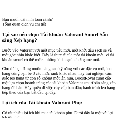
Bạn muốn cái nhìn toàn cảnh?
Tổng quan dịch vụ chi tiết
Tại sao nên chọn Tài khoản Valorant Smurf Sẵn
sàng Xếp hạng?
Bước vào Valorant với một mục tiêu mới, một khởi đầu sạch sẽ và
một góc nhìn khác biệt. Đây là thực tế của một tài khoản mới, vì tài
khoản smurf có thể mở ra những khía cạnh chơi game mới.
Cho dù bạn đang muốn nâng cao kỹ năng với các đặc vụ mới, leo
hạng cùng bạn bè ở các mức rank khác nhau, hay trải nghiệm cảm
giác leo hạng từ con số không một lần nữa, BoostRoyal cung cấp
một lựa chọn hoành tráng các tài khoản Valorant smurf sẵn sàng xếp
hạng để bán. Hãy quên đi việc cày cấp ban đầu; hành trình leo hạng
tiếp theo của bạn bắt đầu tại đây.
Lợi ích của Tài khoản Valorant Phụ:
Có rất nhiều lợi ích khi mua tài khoản phụ. Dưới đây là một vài lợi
ích tốt nhất: