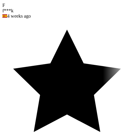
F
f***k
4 weeks ago