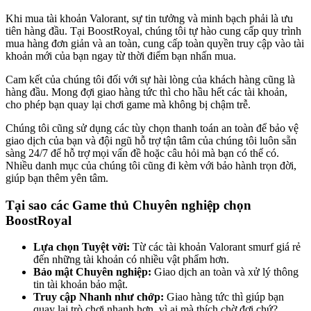
Khi mua tài khoản Valorant, sự tin tưởng và minh bạch phải là ưu
tiên hàng đầu. Tại BoostRoyal, chúng tôi tự hào cung cấp quy trình
mua hàng đơn giản và an toàn, cung cấp toàn quyền truy cập vào tài
khoản mới của bạn ngay từ thời điểm bạn nhấn mua.
Cam kết của chúng tôi đối với sự hài lòng của khách hàng cũng là
hàng đầu. Mong đợi giao hàng tức thì cho hầu hết các tài khoản,
cho phép bạn quay lại chơi game mà không bị chậm trễ.
Chúng tôi cũng sử dụng các tùy chọn thanh toán an toàn để bảo vệ
giao dịch của bạn và đội ngũ hỗ trợ tận tâm của chúng tôi luôn sẵn
sàng 24/7 để hỗ trợ mọi vấn đề hoặc câu hỏi mà bạn có thể có.
Nhiều danh mục của chúng tôi cũng đi kèm với bảo hành trọn đời,
giúp bạn thêm yên tâm.
Tại sao các Game thủ Chuyên nghiệp chọn
BoostRoyal
Lựa chọn Tuyệt vời:
Từ các tài khoản Valorant smurf giá rẻ
đến những tài khoản có nhiều vật phẩm hơn.
Bảo mật Chuyên nghiệp:
Giao dịch an toàn và xử lý thông
tin tài khoản bảo mật.
Truy cập Nhanh như chớp:
Giao hàng tức thì giúp bạn
quay lại trò chơi nhanh hơn, vì ai mà thích chờ đợi chứ?