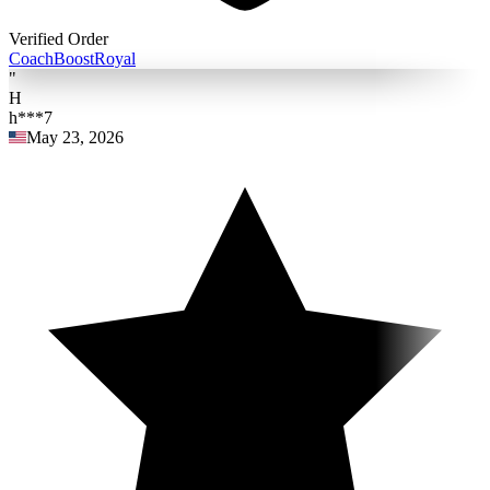
Verified Order
Coach
BoostRoyal
"
H
h***7
May 23, 2026