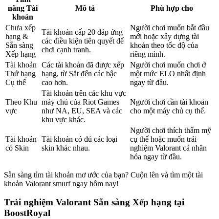
năng Tài
Mô tả
Phù hợp cho
khoản
Chưa xếp
Người chơi muốn bắt đầu
Tài khoản cấp 20 đáp ứng
hạng &
mới hoặc xây dựng tài
các điều kiện tiên quyết để
Sẵn sàng
khoản theo tốc độ của
chơi cạnh tranh.
Xếp hạng
riêng mình.
Tài khoản
Các tài khoản đã được xếp
Người chơi muốn chơi ở
Thứ hạng
hạng, từ Sắt đến các bậc
một mức ELO nhất định
Cụ thể
cao hơn.
ngay từ đầu.
Tài khoản trên các khu vực
Theo Khu
máy chủ của Riot Games
Người chơi cần tài khoản
vực
như NA, EU, SEA và các
cho một máy chủ cụ thể.
khu vực khác.
Người chơi thích thẩm mỹ
Tài khoản
Tài khoản có đủ các loại
cụ thể hoặc muốn trải
có Skin
skin khác nhau.
nghiệm Valorant cá nhân
hóa ngay từ đầu.
Sẵn sàng tìm tài khoản mơ ước của bạn? Cuộn lên và tìm một tài
khoản Valorant smurf ngay hôm nay!
Trải nghiệm Valorant Sẵn sàng Xếp hạng tại
BoostRoyal