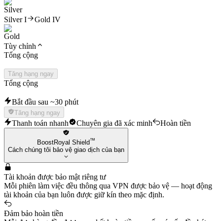
Silver I
Gold IV
Tùy chỉnh
Tổng cộng
Tăng hạng ngay
Tổng cộng
Bắt đầu sau ~30 phút
Tăng hạng ngay
Thanh toán nhanh
Chuyên gia đã xác minh
Hoàn tiền
™
BoostRoyal Shield
Cách chúng tôi bảo vệ giao dịch của bạn
Tài khoản được bảo mật riêng tư
Mỗi phiên làm việc đều thông qua VPN được bảo vệ — hoạt động
tài khoản của bạn luôn được giữ kín theo mặc định.
Đảm bảo hoàn tiền