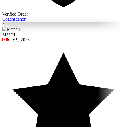
Verified Order
Coach
scanor
"
M***4
May 9, 2023