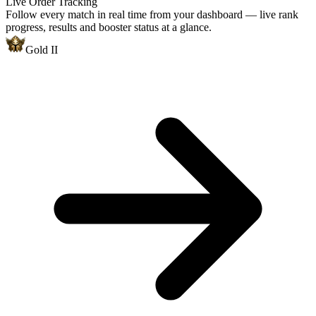
Live Order Tracking
Follow every match in real time from your dashboard — live rank
progress, results and booster status at a glance.
Gold II