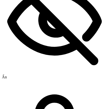
Tuyệt vời! Tôi có thể theo dõi tiến trình trực tiếp không?
Tuyệt vời, các bạn là nhất 🧡
Ẩn