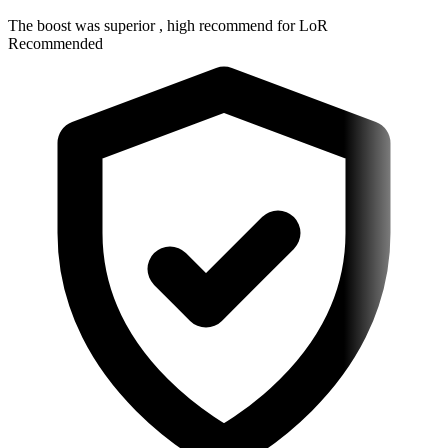
The boost was superior , high recommend for LoR
Recommended