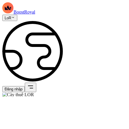
BoostRoyal
LoR
Đăng nhập