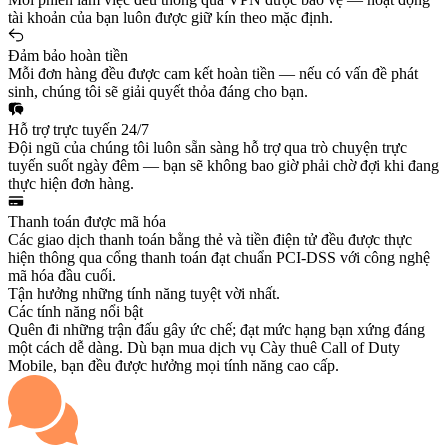
tài khoản của bạn luôn được giữ kín theo mặc định.
Đảm bảo hoàn tiền
Mỗi đơn hàng đều được cam kết hoàn tiền — nếu có vấn đề phát
sinh, chúng tôi sẽ giải quyết thỏa đáng cho bạn.
Hỗ trợ trực tuyến 24/7
Đội ngũ của chúng tôi luôn sẵn sàng hỗ trợ qua trò chuyện trực
tuyến suốt ngày đêm — bạn sẽ không bao giờ phải chờ đợi khi đang
thực hiện đơn hàng.
Thanh toán được mã hóa
Các giao dịch thanh toán bằng thẻ và tiền điện tử đều được thực
hiện thông qua cổng thanh toán đạt chuẩn PCI-DSS với công nghệ
mã hóa đầu cuối.
Tận hưởng những tính năng tuyệt vời nhất.
Các tính năng nổi bật
Quên đi những trận đấu gây ức chế; đạt mức hạng bạn xứng đáng
một cách dễ dàng. Dù bạn mua dịch vụ Cày thuê Call of Duty
Mobile, bạn đều được hưởng mọi tính năng cao cấp.