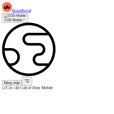
BoostRoyal
COD Mobile
Đăng nhập