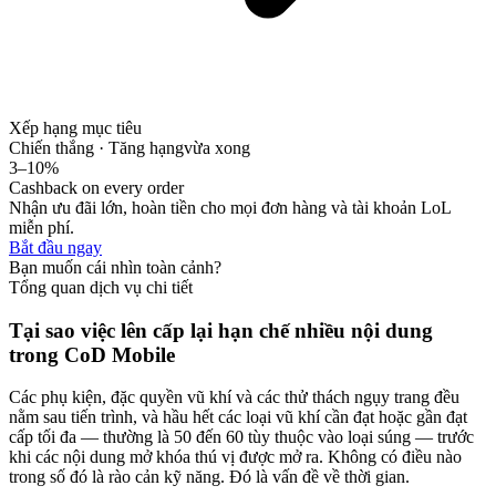
Xếp hạng mục tiêu
Chiến thắng · Tăng hạng
vừa xong
3–10%
Cashback on every order
Nhận ưu đãi lớn, hoàn tiền cho mọi đơn hàng và tài khoản LoL
miễn phí.
Bắt đầu ngay
Bạn muốn cái nhìn toàn cảnh?
Tổng quan dịch vụ chi tiết
Tại sao việc lên cấp lại hạn chế nhiều nội dung
trong CoD Mobile
Các phụ kiện, đặc quyền vũ khí và các thử thách ngụy trang đều
nằm sau tiến trình, và hầu hết các loại vũ khí cần đạt hoặc gần đạt
cấp tối đa — thường là 50 đến 60 tùy thuộc vào loại súng — trước
khi các nội dung mở khóa thú vị được mở ra. Không có điều nào
trong số đó là rào cản kỹ năng. Đó là vấn đề về thời gian.