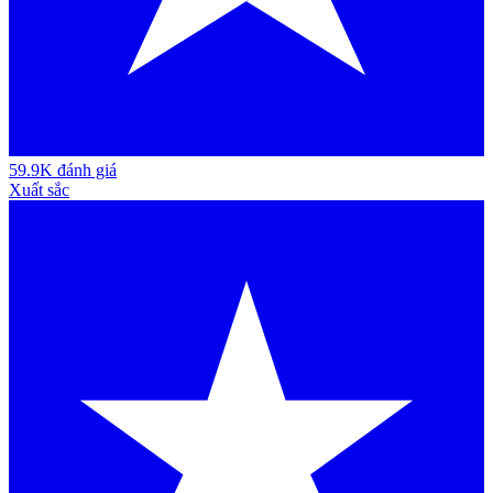
59.9K đánh giá
Xuất sắc