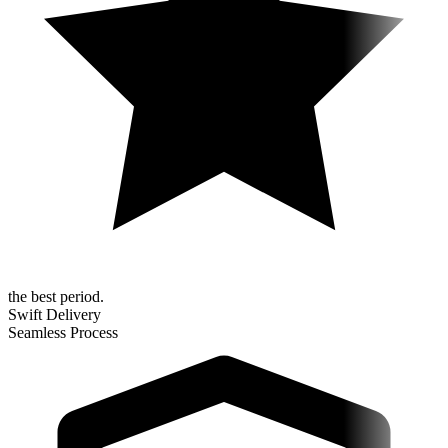
the best period.
Swift Delivery
Seamless Process