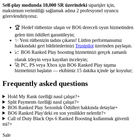
Self-play modunda 10,000 SR üzerindeki
siparişler için,
maksimum verimliliği sağlamak adına 2 profesyonel oyuncu
görevlendiriyoruz.
🏆 Hedef rütbenize ulaşın ve BO6 dereceli oyun hizmetinden
gelen tüm ödülleri garantileyin;
✨ Yeni rütbenizin tadını çıkarın! Lütfen performansımız
hakkındaki geri bildirimlerinizi
Trustpilot
üzerinden paylaşın.
📈 BO6 Ranked Play boosting hizmetinizi gerçek zamanlı
olarak izleyin veya kayıtları inceleyin;
🚀 PC, PS veya Xbox için BO6 Ranked Play taşıma
hizmetinizi başlatın — ekibimiz 15 dakika içinde işe koyulur;
Frequently asked questions
Hold My Rank özelliği nasıl çalışır?
+
Split Payments özelliği nasıl çalışır?
+
BO6 Ranked Play Sezonluk Ödülleri hakkında detaylar
+
BO6 Ranked Play'deki en son yenilikler nelerdir?
+
Call of Duty Black Ops 6 Ranked Boosting kullanmak güvenli
mi?
+
Sale