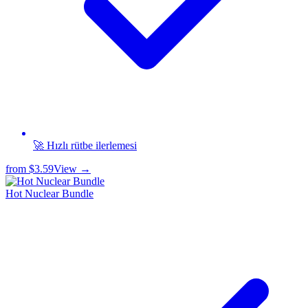
🚀 Hızlı rütbe ilerlemesi
from
$3.59
View →
Hot Nuclear Bundle