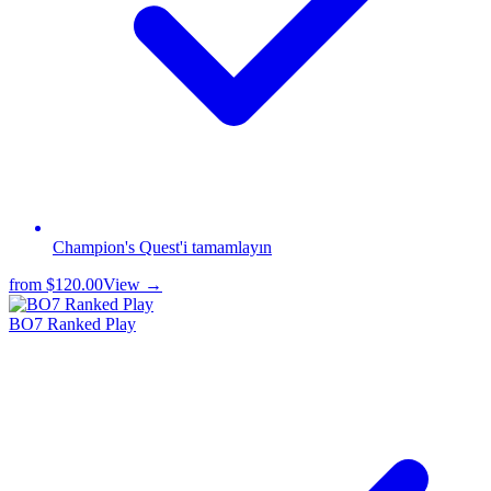
Champion's Quest'i tamamlayın
from
$120.00
View →
BO7 Ranked Play