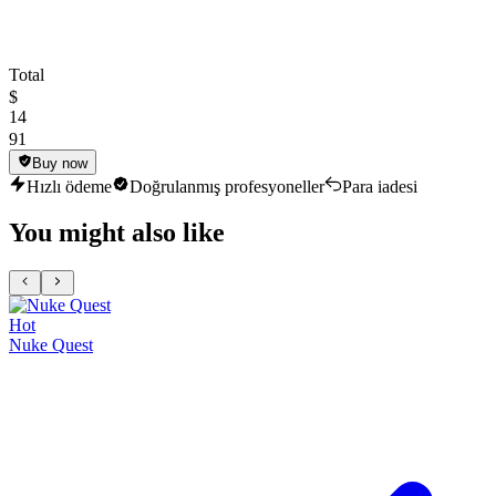
Total
$
14
91
Buy now
Hızlı ödeme
Doğrulanmış profesyoneller
Para iadesi
You might also like
Hot
Nuke Quest