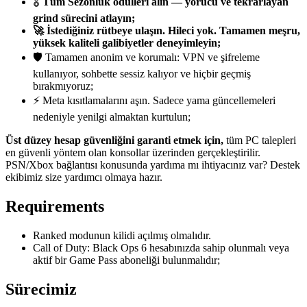
🎖️
Tüm Sezonluk ödülleri alın — yorucu ve tekrarlayan
grind sürecini atlayın;
🚀 İstediğiniz rütbeye ulaşın. Hileci yok. Tamamen meşru,
yüksek kaliteli galibiyetler deneyimleyin;
🛡️ Tamamen anonim ve korumalı: VPN ve şifreleme
kullanıyor, sohbette sessiz kalıyor ve hiçbir geçmiş
bırakmıyoruz;
⚡ Meta kısıtlamalarını aşın. Sadece yama güncellemeleri
nedeniyle yenilgi almaktan kurtulun;
Üst düzey hesap güvenliğini garanti etmek için,
tüm PC talepleri
en güvenli yöntem olan konsollar üzerinden gerçekleştirilir.
PSN/Xbox bağlantısı konusunda yardıma mı ihtiyacınız var? Destek
ekibimiz size yardımcı olmaya hazır.
Requirements
Ranked modunun kilidi açılmış olmalıdır.
Call of Duty: Black Ops 6 hesabınızda sahip olunmalı veya
aktif bir Game Pass aboneliği bulunmalıdır;
Sürecimiz