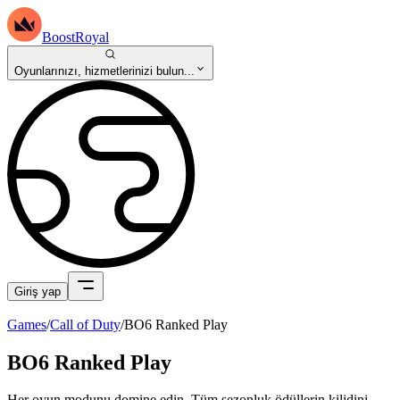
BoostRoyal
Oyunlarınızı, hizmetlerinizi bulun...
Giriş yap
Games
/
Call of Duty
/
BO6 Ranked Play
BO6 Ranked Play
Her oyun modunu domine edin. Tüm sezonluk ödüllerin kilidini