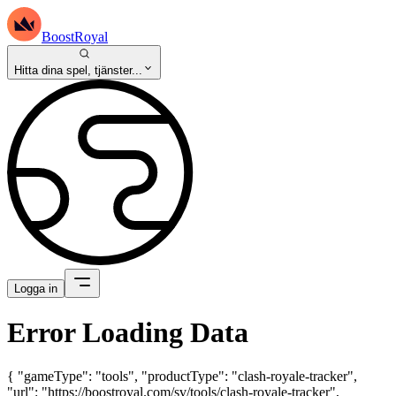
BoostRoyal
Hitta dina spel, tjänster...
Logga in
Error Loading Data
{ "gameType": "tools", "productType": "clash-royale-tracker",
"url": "https://boostroyal.com/sv/tools/clash-royale-tracker",