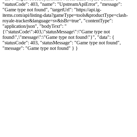
"statusCode": 403, "name": "UpstreamApiError", "message":
"Game type not found", "targetUrl": "https://api.ig-
items.com/api/listing-data?gameType=tools&productType=clash-
royale-tracker&language=sv&isBr=true", "contentType":
"application/json", "bodyText": "
{\"statusCode\":403,\"statusMessage\":\"Game type not
found\",\"message\":\"Game type not found\"}", "data": {
"statusCode": 403, "statusMessage": "Game type not found",
"message": "Game type not found" } }