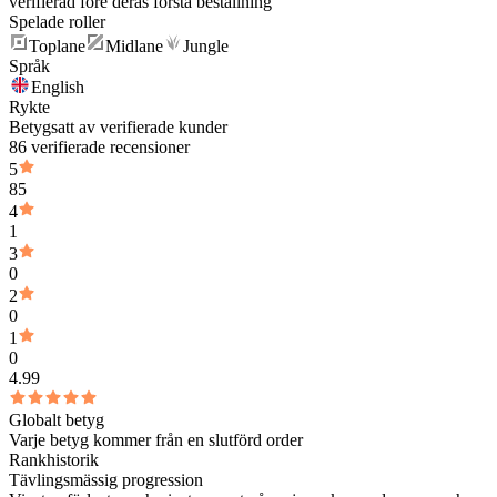
verifierad före deras första beställning
Spelade roller
Toplane
Midlane
Jungle
Språk
English
Rykte
Betygsatt av verifierade kunder
86 verifierade recensioner
5
85
4
1
3
0
2
0
1
0
4.99
Globalt betyg
Varje betyg kommer från en slutförd order
Rankhistorik
Tävlingsmässig progression