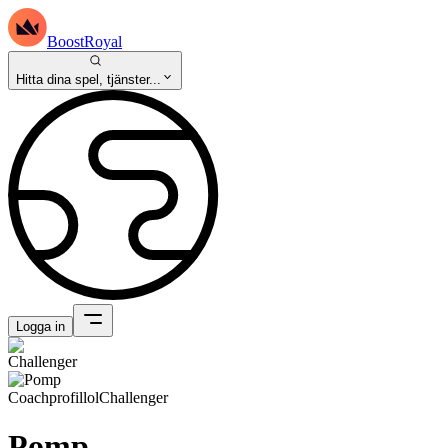
BoostRoyal
Hitta dina spel, tjänster...
Logga in
Coachprofil
lol
Challenger
Pomp