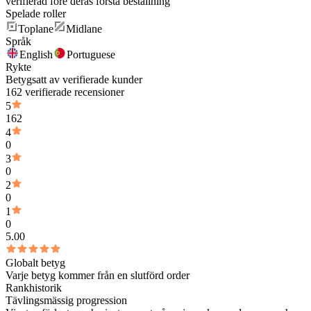
verifierad före deras första beställning
Spelade roller
Toplane
Midlane
Språk
English
Portuguese
Rykte
Betygsatt av verifierade kunder
162 verifierade recensioner
5
162
4
0
3
0
2
0
1
0
5.00
Globalt betyg
Varje betyg kommer från en slutförd order
Rankhistorik
Tävlingsmässig progression