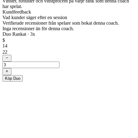
Vinster, förluster och vinstprocent på varje rank som denna coach
har spelat.
Kundfeedback
Vad kunder säger efter en session
Verifierade recensioner från spelare som bokat denna coach.
Inga recensioner än för denna coach.
Duo Rankat ·
3
x
$
14
22
Köp Duo