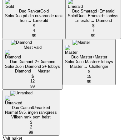
Duo Rankat
Gold
Duo Smaragd+
Emerald
Solo/Duo på din nuvarande rank
Solo/Duo i Emerald+ lobbys
Iron → Emerald
Emerald → Diamond
$
$
4
7
99
99
Mest vald
Duo Master+
Master
Duo Diamant 2+
Diamond
Solo/Duo i Master+ lobbys
Solo/Duo i Diamond 2+ lobbys
Master → Challenger
Diamond → Master
$
$
15
12
99
99
Duo Casual
Unranked
Normal 5v5, ingen rankpress
Vilken rank som helst
$
2
99
Valt paket