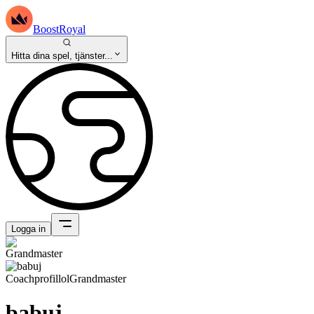
BoostRoyal
Hitta dina spel, tjänster...
Logga in
Coachprofil
lol
Grandmaster
babuj