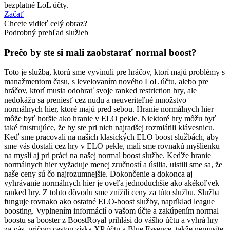
bezplatné LoL účty.
Začať
Chcete vidieť celý obraz?
Podrobný prehľad služieb
Prečo by ste si mali zaobstarať normal boost?
Toto je služba, ktorú sme vyvinuli pre hráčov, ktorí majú problémy s
manažmentom času, s levelovaním nového LoL účtu, alebo pre
hráčov, ktorí musia odohrať svoje ranked restriction hry, ale
nedokážu sa preniesť cez nudu a neuveriteľné množstvo
normálnych hier, ktoré majú pred sebou. Hranie normálnych hier
môže byť horšie ako hranie v ELO pekle. Niektoré hry môžu byť
také frustrujúce, že by ste pri nich najradšej rozmlátili klávesnicu.
Keď sme pracovali na našich klasických ELO boost službách, aby
sme vás dostali cez hry v ELO pekle, mali sme rovnakú myšlienku
na mysli aj pri práci na našej normal boost službe. Keďže hranie
normálnych hier vyžaduje menej zručností a úsilia, uistili sme sa, že
naše ceny sú čo najrozumnejšie. Dokončenie a dokonca aj
vyhrávanie normálnych hier je oveľa jednoduchšie ako akékoľvek
ranked hry. Z tohto dôvodu sme znížili ceny za túto službu. Služba
funguje rovnako ako ostatné ELO-boost služby, napríklad league
boosting. Vyplnením informácií o vašom účte a zakúpením normal
boostu sa booster z BoostRoyal prihlási do vášho účtu a vyhrá hry
za vás, pričom cestou získa XP účtu a Blue Essence, takže nemusíte