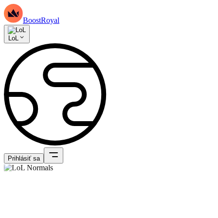
BoostRoyal
LoL
Prihlásiť sa