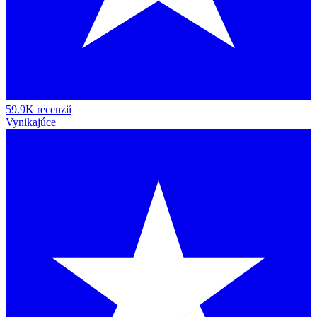
59.9K recenzií
Vynikajúce