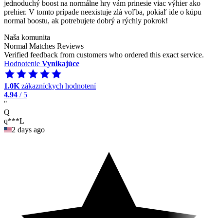
jednoduchý boost na normálne hry vám prinesie viac výhier ako
prehier. V tomto prípade neexistuje zlá voľba, pokiaľ ide o kúpu
normal boostu, ak potrebujete dobrý a rýchly pokrok!
Naša komunita
Normal Matches Reviews
Verified feedback from customers who ordered this exact service.
Hodnotenie
Vynikajúce
1.0K
zákazníckych hodnotení
4.94
/ 5
"
Q
q***L
2 days ago