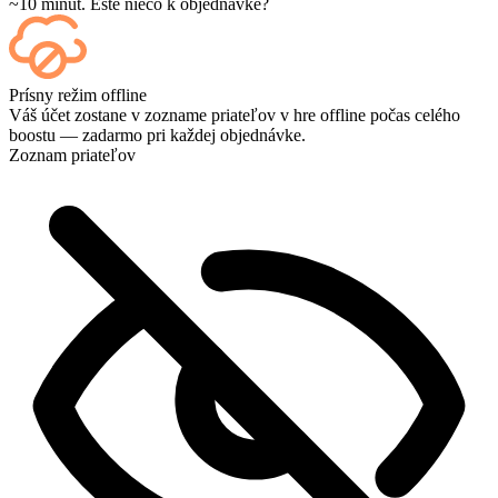
~10 minút. Ešte niečo k objednávke?
Áno – každý zápas sa po skončení zobrazí na vašom ovládacom
Prísny režim offline
paneli, a ak si chcete pozrieť samotné hry, pridajte si pri pokladni
Váš účet zostane v zozname priateľov v hre offline počas celého
možnosť Streaming.
boostu — zadarmo pri každej objednávke.
Zoznam priateľov