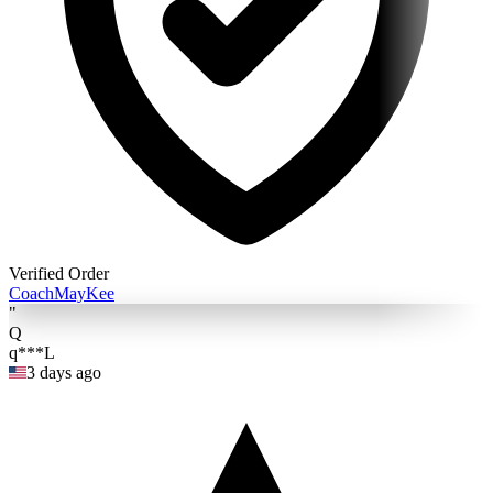
Verified Order
Coach
MayKee
"
Q
q***L
3 days ago