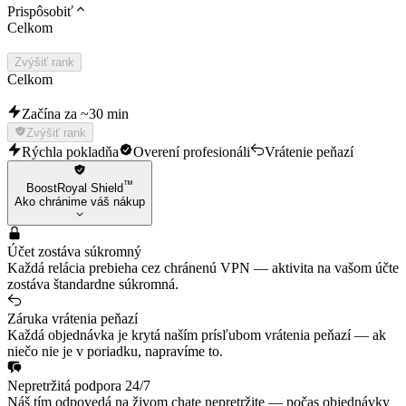
Prispôsobiť
Celkom
Zvýšiť rank
Celkom
Začína za ~30 min
Zvýšiť rank
Rýchla pokladňa
Overení profesionáli
Vrátenie peňazí
™
BoostRoyal Shield
Ako chránime váš nákup
Účet zostáva súkromný
Každá relácia prebieha cez chránenú VPN — aktivita na vašom účte
zostáva štandardne súkromná.
Záruka vrátenia peňazí
Každá objednávka je krytá naším prísľubom vrátenia peňazí — ak
niečo nie je v poriadku, napravíme to.
Nepretržitá podpora 24/7
Náš tím odpovedá na živom chate nepretržite — počas objednávky