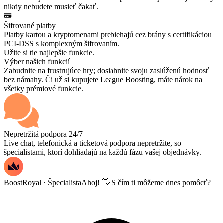
nikdy nebudete musieť čakať.
Šifrované platby
Platby kartou a kryptomenami prebiehajú cez brány s certifikáciou
PCI-DSS s komplexným šifrovaním.
Užite si tie najlepšie funkcie.
Výber našich funkcií
Zabudnite na frustrujúce hry; dosiahnite svoju zaslúženú hodnosť
bez námahy. Či už si kupujete League Boosting, máte nárok na
všetky prémiové funkcie.
Nepretržitá podpora 24/7
Live chat, telefonická a ticketová podpora nepretržite, so
špecialistami, ktorí dohliadajú na každú fázu vašej objednávky.
BoostRoyal · Špecialista
Ahoj! 👋 S čím ti môžeme dnes pomôcť?