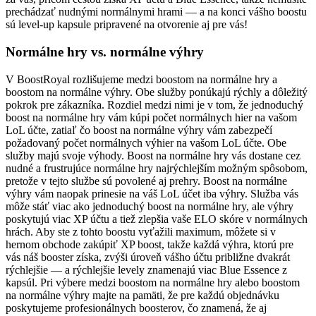
prechádzať nudnými normálnymi hrami — a na konci vášho boostu
sú level-up kapsule pripravené na otvorenie aj pre vás!
Normálne hry vs. normálne výhry
V BoostRoyal rozlišujeme medzi boostom na normálne hry a
boostom na normálne výhry. Obe služby ponúkajú rýchly a dôležitý
pokrok pre zákazníka. Rozdiel medzi nimi je v tom, že jednoduchý
boost na normálne hry vám kúpi počet normálnych hier na vašom
LoL účte, zatiaľ čo boost na normálne výhry vám zabezpečí
požadovaný počet normálnych výhier na vašom LoL účte. Obe
služby majú svoje výhody. Boost na normálne hry vás dostane cez
nudné a frustrujúce normálne hry najrýchlejším možným spôsobom,
pretože v tejto službe sú povolené aj prehry. Boost na normálne
výhry vám naopak prinesie na váš LoL účet iba výhry. Služba vás
môže stáť viac ako jednoduchý boost na normálne hry, ale výhry
poskytujú viac XP účtu a tiež zlepšia vaše ELO skóre v normálnych
hrách. Aby ste z tohto boostu vyťažili maximum, môžete si v
hernom obchode zakúpiť XP boost, takže každá výhra, ktorú pre
vás náš booster získa, zvýši úroveň vášho účtu približne dvakrát
rýchlejšie — a rýchlejšie levely znamenajú viac Blue Essence z
kapsúl. Pri výbere medzi boostom na normálne hry alebo boostom
na normálne výhry majte na pamäti, že pre každú objednávku
poskytujeme profesionálnych boosterov, čo znamená, že aj