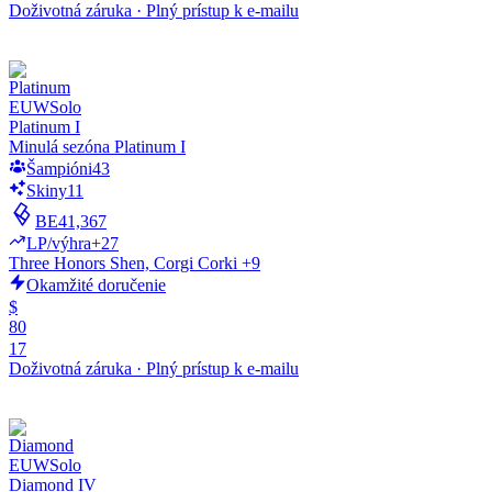
Doživotná záruka
·
Plný prístup k e-mailu
EUW
Solo
Platinum I
Minulá sezóna Platinum I
Šampióni
43
Skiny
11
BE
41,367
LP/výhra
+27
Three Honors Shen, Corgi Corki +9
Okamžité doručenie
$
80
17
Doživotná záruka
·
Plný prístup k e-mailu
EUW
Solo
Diamond IV