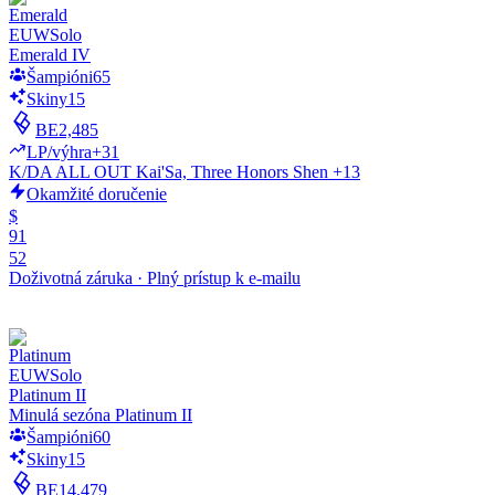
EUW
Solo
Emerald IV
Šampióni
65
Skiny
15
BE
2,485
LP/výhra
+31
K/DA ALL OUT Kai'Sa, Three Honors Shen +13
Okamžité doručenie
$
91
52
Doživotná záruka
·
Plný prístup k e-mailu
EUW
Solo
Platinum II
Minulá sezóna Platinum II
Šampióni
60
Skiny
15
BE
14,479