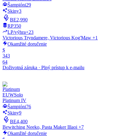
Šampióni
29
Skiny
3
BE
2,990
RP
350
LP/výhra
+23
Victorious Tryndamere, Victorious Kog'Maw +1
Okamžité doručenie
$
343
64
Doživotná záruka
·
Plný prístup k e-mailu
EUW
Solo
Platinum IV
Šampióni
76
Skiny
9
BE
4,400
Bewitching Neeko, Pasta Maker Illaoi +7
Okamžité doručenie