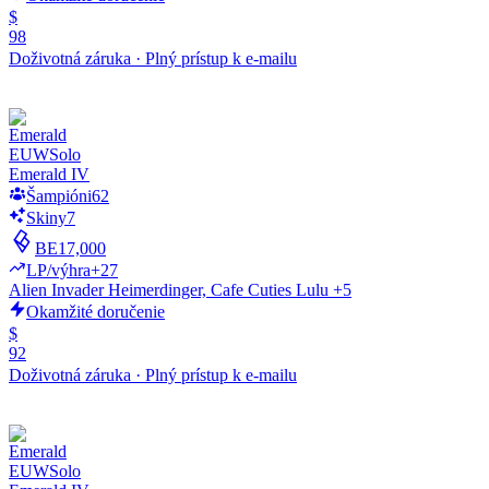
$
98
Doživotná záruka
·
Plný prístup k e-mailu
EUW
Solo
Emerald IV
Šampióni
62
Skiny
7
BE
17,000
LP/výhra
+27
Alien Invader Heimerdinger, Cafe Cuties Lulu +5
Okamžité doručenie
$
92
Doživotná záruka
·
Plný prístup k e-mailu
EUW
Solo