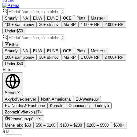
Smurfy
NA
EUW
EUNE
OCE
Plat+
Master+
100+ šampiónov
30+ skinov
Má RP
1 000+ RP
2 000+ RP
Under $50
Filtre
Smurfy
NA
EUW
EUNE
OCE
Plat+
Master+
100+ šampiónov
30+ skinov
Má RP
1 000+ RP
2 000+ RP
Under $50
Filtre
Server
Akýkoľvek server
North America
na
EU-West
euw
EU-Nordic & East
eune
Korea
kr
Oceania
oce
Turkey
tr
Zobraziť všetko (17)
Cenové rozpätie
Menej ako $50
$50 – $100
$100 – $200
$200 – $500
$500+
$