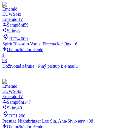
EUW
Solo
Emerald IV
Šampióni
59
Skiny
8
BE
24,000
Spirit Blossom Varus, Firecracker Jinx +6
Okamžité doručenie
$
93
Doživotná záruka
·
Plný prístup k e-mailu
EUW
Solo
Emerald IV
Šampióni
147
Skiny
40
BE
1,200
Prestige Nightbringer Lee Sin, Ann-Sivir-sary +38
Okamžité doručenie