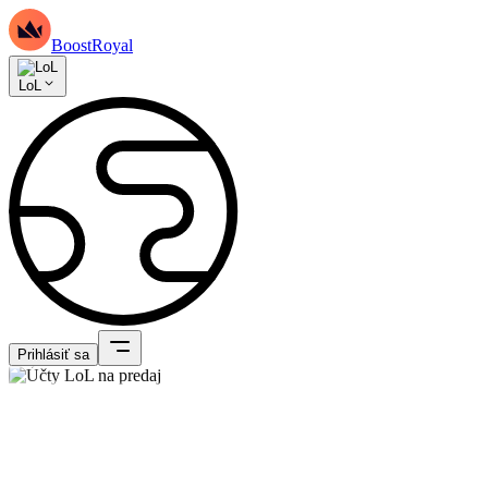
BoostRoyal
LoL
Prihlásiť sa