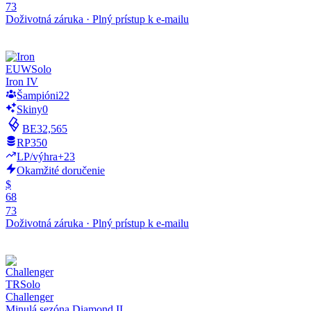
73
Doživotná záruka
·
Plný prístup k e-mailu
EUW
Solo
Iron IV
Šampióni
22
Skiny
0
BE
32,565
RP
350
LP/výhra
+23
Okamžité doručenie
$
68
73
Doživotná záruka
·
Plný prístup k e-mailu
TR
Solo
Challenger
Minulá sezóna Diamond II