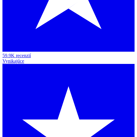
59.9K recenzií
Vynikajúce