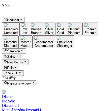
–
$
Hodnosť
Unranked
Iron
Bronze
Silver
Gold
Platinum
Emerald
Diamond
Master
Grandmaster
Challenger
Šampióni
Skiny
Riot Points
Rola
Zisk LP
774 účty
Najlepšie výbery
NA
Solo
Diamond I
Minulá sezóna Emerald I