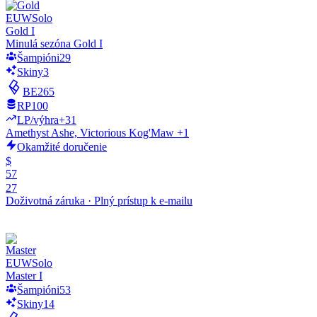
EUW
Solo
Gold I
Minulá sezóna Gold I
Šampióni
29
Skiny
3
BE
265
RP
100
LP/výhra
+31
Amethyst Ashe, Victorious Kog'Maw +1
Okamžité doručenie
$
57
27
Doživotná záruka
·
Plný prístup k e-mailu
EUW
Solo
Master I
Šampióni
53
Skiny
14