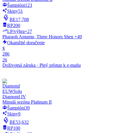
Šampióni
123
Skiny
51
BE
17,708
RP
200
LP/výhra
+27
Pharaoh Amumu, Three Honors Shen +49
Okamžité doručenie
$
286
26
Doživotná záruka
·
Plný prístup k e-mailu
EUW
Solo
Diamond IV
Minulá sezóna Platinum II
Šampióni
39
Skiny
9
BE
53,632
RP
100