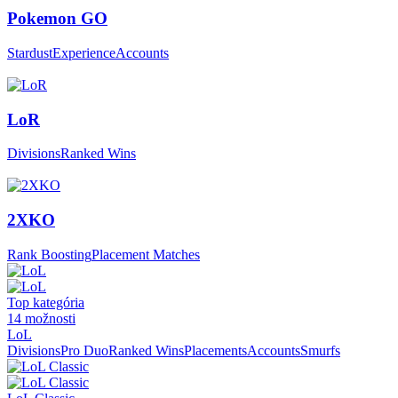
Pokemon GO
Stardust
Experience
Accounts
LoR
Divisions
Ranked Wins
2XKO
Rank Boosting
Placement Matches
Top kategória
14
možnosti
LoL
Divisions
Pro Duo
Ranked Wins
Placements
Accounts
Smurfs