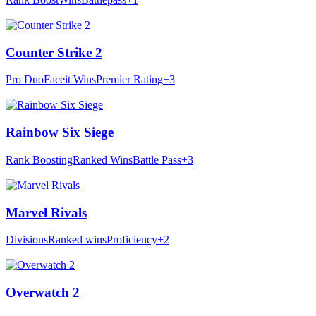
Counter Strike 2
Pro Duo
Faceit Wins
Premier Rating
+3
Rainbow Six Siege
Rank Boosting
Ranked Wins
Battle Pass
+3
Marvel Rivals
Divisions
Ranked wins
Proficiency
+2
Overwatch 2