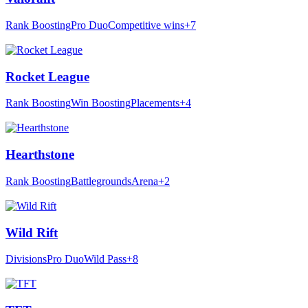
Rank Boosting
Pro Duo
Competitive wins
+7
Rocket League
Rank Boosting
Win Boosting
Placements
+4
Hearthstone
Rank Boosting
Battlegrounds
Arena
+2
Wild Rift
Divisions
Pro Duo
Wild Pass
+8