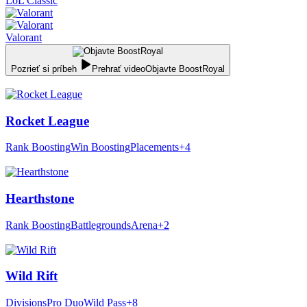
LoL Classic
Valorant
Pozrieť si príbeh
Prehrať video
Objavte BoostRoyal
Rocket League
Rank Boosting
Win Boosting
Placements
+4
Hearthstone
Rank Boosting
Battlegrounds
Arena
+2
Wild Rift
Divisions
Pro Duo
Wild Pass
+8