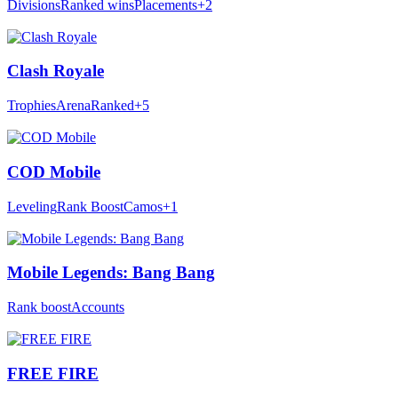
Divisions
Ranked wins
Placements
+2
Clash Royale
Trophies
Arena
Ranked
+5
COD Mobile
Leveling
Rank Boost
Camos
+1
Mobile Legends: Bang Bang
Rank boost
Accounts
FREE FIRE