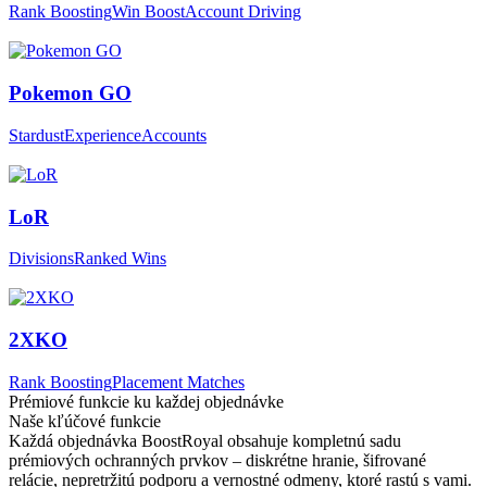
Rank Boosting
Win Boost
Account Driving
Pokemon GO
Stardust
Experience
Accounts
LoR
Divisions
Ranked Wins
2XKO
Rank Boosting
Placement Matches
Prémiové funkcie ku každej objednávke
Naše kľúčové funkcie
Každá objednávka BoostRoyal obsahuje kompletnú sadu
prémiových ochranných prvkov – diskrétne hranie, šifrované
relácie, nepretržitú podporu a vernostné odmeny, ktoré rastú s vami.