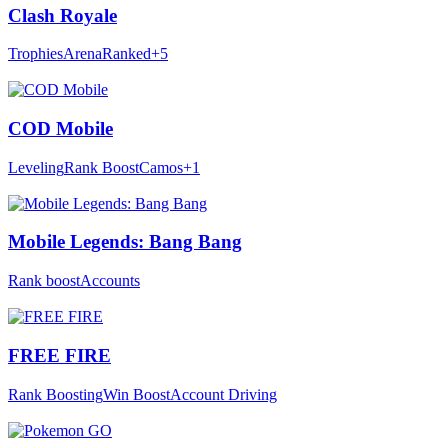
Clash Royale
Trophies
Arena
Ranked
+5
COD Mobile
Leveling
Rank Boost
Camos
+1
Mobile Legends: Bang Bang
Rank boost
Accounts
FREE FIRE
Rank Boosting
Win Boost
Account Driving