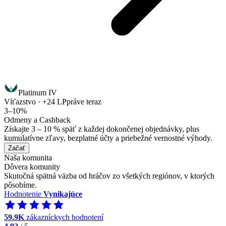
Platinum IV
Víťazstvo · +24 LP
práve teraz
3–10%
Odmeny a Cashback
Získajte 3 – 10 % späť z každej dokončenej objednávky, plus
kumulatívne zľavy, bezplatné účty a priebežné vernostné výhody.
Začať
Naša komunita
Dôvera komunity
Skutočná spätná väzba od hráčov zo všetkých regiónov, v ktorých
pôsobíme.
Hodnotenie
Vynikajúce
59.9K
zákazníckych hodnotení