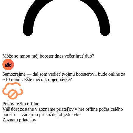
Môže so mnou môj booster dnes večer hrať duo?
Samozrejme — dal som vedieť tvojmu boosterovi, bude online za
~10 minút. Ešte niečo k objednávke?
Áno – každý zápas sa po skončení zobrazí na vašom ovládacom
Prísny režim offline
paneli, a ak si chcete pozrieť samotné hry, pridajte si pri pokladni
Váš účet zostane v zozname priateľov v hre offline počas celého
možnosť Streaming.
boostu — zadarmo pri každej objednávke.
Zoznam priateľov