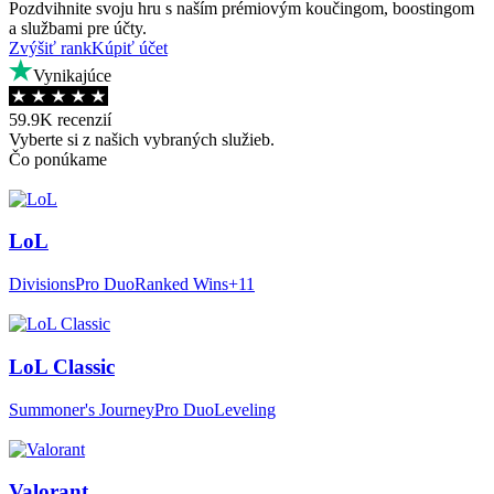
Pozdvihnite svoju hru s naším prémiovým koučingom, boostingom
a službami pre účty.
Zvýšiť rank
Kúpiť účet
Vynikajúce
59.9K recenzií
Vyberte si z našich vybraných služieb.
Čo ponúkame
LoL
Divisions
Pro Duo
Ranked Wins
+11
LoL Classic
Summoner's Journey
Pro Duo
Leveling
Valorant