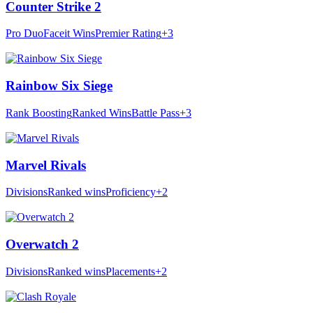
Counter Strike 2
Pro Duo
Faceit Wins
Premier Rating
+3
Rainbow Six Siege
Rank Boosting
Ranked Wins
Battle Pass
+3
Marvel Rivals
Divisions
Ranked wins
Proficiency
+2
Overwatch 2
Divisions
Ranked wins
Placements
+2