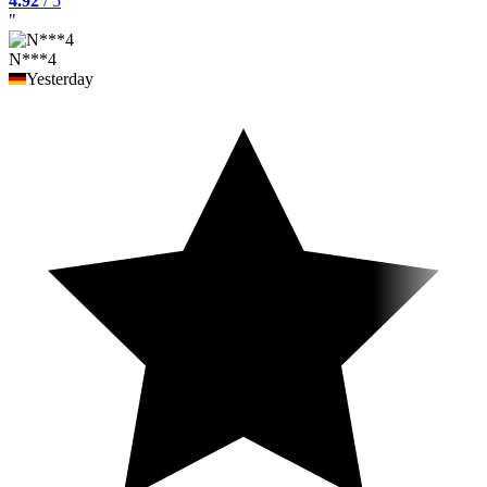
4.92
/ 5
"
N***4
Yesterday