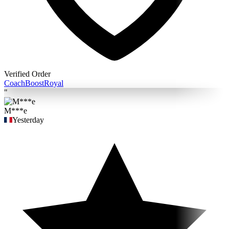
Verified Order
Coach
BoostRoyal
"
M***e
Yesterday