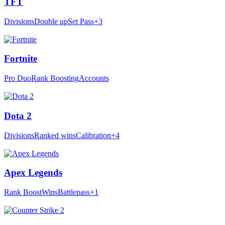
TFT
Divisions
Double up
Set Pass
+3
Fortnite
Pro Duo
Rank Boosting
Accounts
Dota 2
Divisions
Ranked wins
Calibration
+4
Apex Legends
Rank Boost
Wins
Battlepass
+1