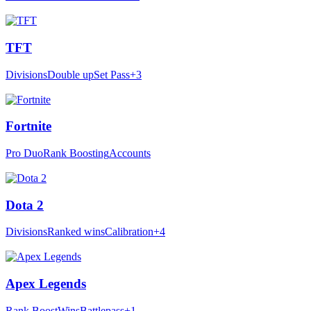
TFT
Divisions
Double up
Set Pass
+3
Fortnite
Pro Duo
Rank Boosting
Accounts
Dota 2
Divisions
Ranked wins
Calibration
+4
Apex Legends
Rank Boost
Wins
Battlepass
+1