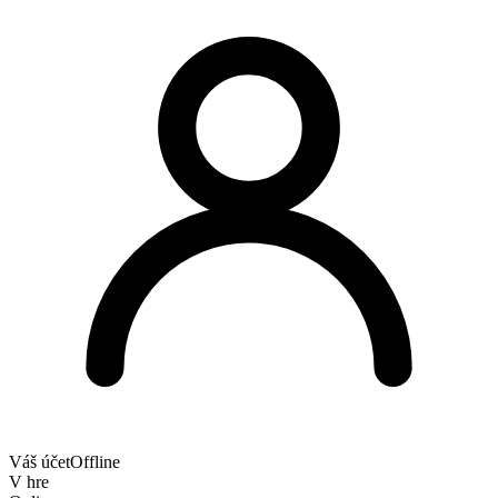
Váš účet
Offline
V hre