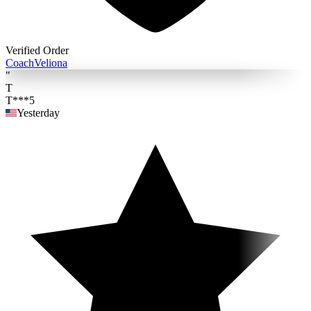
Verified Order
Coach
Veliona
"
T
T***5
Yesterday